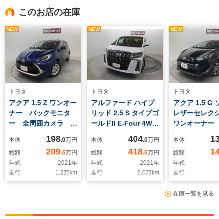
このお店の在庫
NEW
NEW
NEW
トヨタ
トヨタ
トヨタ
アクア 1.5 Z ワンオー
アルファード ハイブ
アクア 1.5 G
ナー バックモニタ
リッド 2.5 S タイプゴ
レザーセレク
ー 全周囲カメラ ク
ールドII E-Four 4WD
ワンオーナー
ルーズコントロール
ワンオーナー ドラレ
モニター ド
198
404
1
本体
.0
万円
本体
.0
万円
本体
衝突被害軽減ブレー
コ バックモニター
サポカー ク
209
418
1
総額
.6
万円
総額
.6
万円
総額
キ 車線逸脱警報 サ
両側電動スライドド
ントロール 
年式
2021
年
年式
2021
年
年式
ポカー 先進ライト
ア 衝突被害軽減ブレ
軽減ブレーキ
走行
1.2
万km
走行
6.0
万km
走行
ーキ クルーズコント
脱警報
ロール 車線逸脱警報
在庫一覧を見る