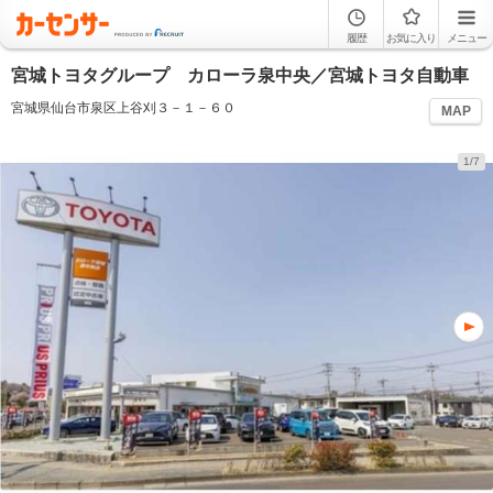
履歴
お気に入り
メニュー
宮城トヨタグループ カローラ泉中央／宮城トヨタ自動車
宮城県仙台市泉区上谷刈３－１－６０
MAP
1/7