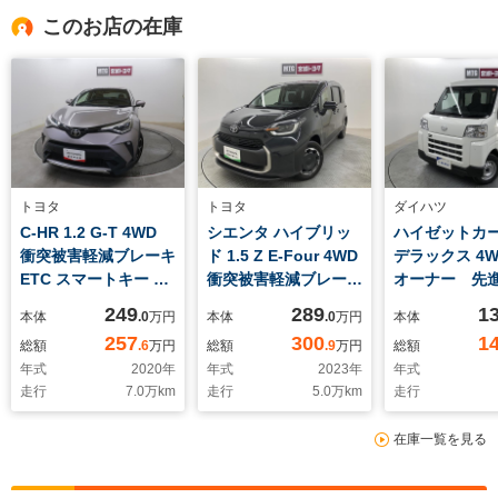
このお店の在庫
トヨタ
トヨタ
ダイハツ
C-HR 1.2 G-T 4WD
シエンタ ハイブリッ
ハイゼットカーゴ
衝突被害軽減ブレーキ
ド 1.5 Z E-Four 4WD
デラックス 4W
ETC スマートキー バ
衝突被害軽減ブレーキ
オーナー 先
ックモニター ナビ フ
ETC スマートキー ド
ト 衝突軽減
249
289
1
本体
.0
万円
本体
.0
万円
本体
ルセグTV
ラレコ バックモニタ
キ 車線逸脱
257
300
1
総額
.6
万円
総額
.9
万円
総額
ー ナビ フルセグTV
ポカー 先進
年式
2020
年
年式
2023
年
年式
両側電動スライドドア
キーレス
走行
7.0
万km
走行
5.0
万km
走行
在庫一覧を見る