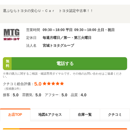
選ぶならトヨタの安心Ｕ－Ｃａｒ トヨタ認定中古車！！
営業時間
09:30～18:00 平日 09:30～18:00 土日・祝日
定休日
毎週月曜日／第一・第三火曜日
法人名
宮城トヨタグループ
無
電話する
料
※車の購入に関するご相談・確認専用ダイヤルです。その他のお問い合わせはご遠慮くださ
い。
5.0
クチコミ総合評価：
（投稿数1件）
5.0
5.0
5.0
4.0
接客 :
雰囲気 :
アフター :
品質 :
お店TOP
地図&アクセス
在庫一覧
クチコミ