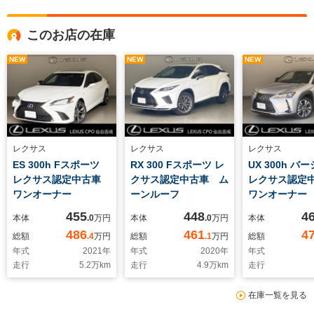
このお店の在庫
NEW
NEW
NEW
レクサス
レクサス
レクサス
ES 300h Fスポーツ
RX 300 Fスポーツ レ
UX 300h バ
レクサス認定中古車
クサス認定中古車 ム
レクサス認定
ワンオーナー
ーンルーフ
ワンオーナー
455
448
4
本体
.0
万円
本体
.0
万円
本体
486
461
4
総額
.4
万円
総額
.1
万円
総額
年式
2021
年
年式
2020
年
年式
走行
5.2
万km
走行
4.9
万km
走行
在庫一覧を見る