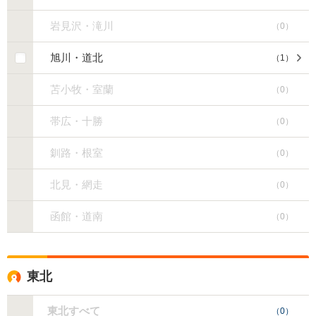
岩見沢・滝川
（
0
）
旭川・道北
（
1
）
苫小牧・室蘭
（
0
）
帯広・十勝
（
0
）
釧路・根室
（
0
）
北見・網走
（
0
）
函館・道南
（
0
）
東北
東北すべて
（
0
）