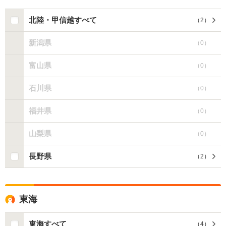
北陸・甲信越すべて
（
2
）
新潟県
（
0
）
富山県
（
0
）
石川県
（
0
）
福井県
（
0
）
山梨県
（
0
）
長野県
（
2
）
東海
東海すべて
（
4
）