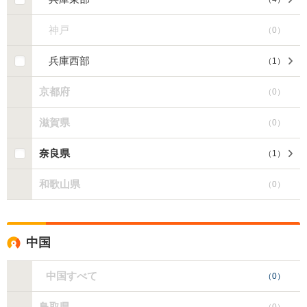
神戸
（
0
）
兵庫西部
（
1
）
京都府
（
0
）
滋賀県
（
0
）
奈良県
（
1
）
和歌山県
（
0
）
中国
中国すべて
（
0
）
鳥取県
（
0
）