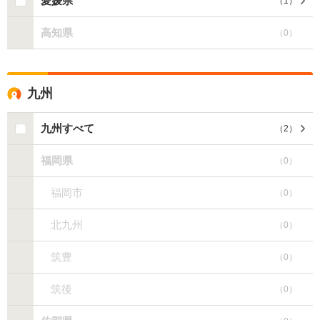
愛媛県
（
1
）
高知県
（
0
）
九州
九州すべて
（
2
）
福岡県
（
0
）
福岡市
（
0
）
北九州
（
0
）
筑豊
（
0
）
筑後
（
0
）