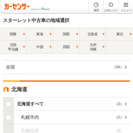
履歴
お気に入り
メニュー
スターレット中古車の地域選択
関東
東海
関西
北海道
東北
北陸
九州
中国
四国
甲信越
沖縄
全国
（
34
）
北海道
北海道すべて
（
3
）
札幌市内
（
2
）
札幌近郊
（
0
）