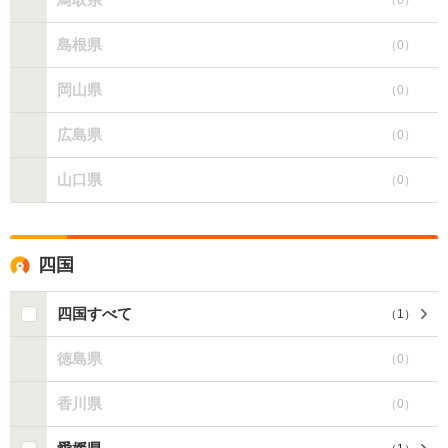
島根県
（
0
）
岡山県
（
0
）
広島県
（
0
）
山口県
（
0
）
四国
四国すべて
（
1
）
徳島県
（
0
）
香川県
（
0
）