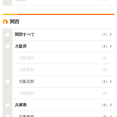
関西
関西すべて
（
7
）
大阪府
（
1
）
大阪市内
（
0
）
大阪東部
（
0
）
大阪北部
（
1
）
大阪南部
（
0
）
兵庫県
（
5
）
兵庫東部
（
4
）