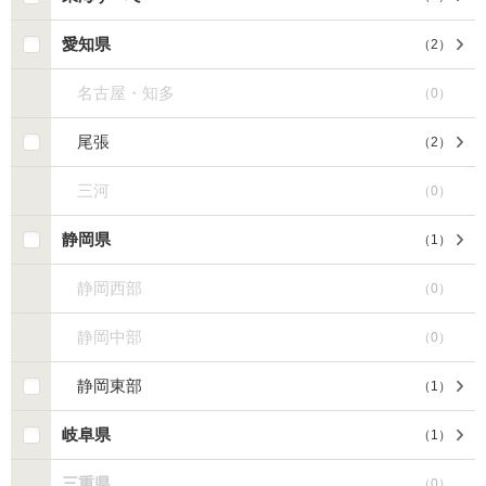
愛知県
（
2
）
名古屋・知多
（
0
）
尾張
（
2
）
三河
（
0
）
静岡県
（
1
）
静岡西部
（
0
）
静岡中部
（
0
）
静岡東部
（
1
）
岐阜県
（
1
）
三重県
（
0
）