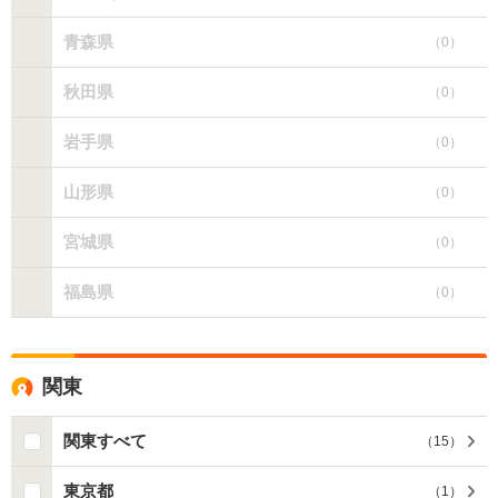
青森県
（
0
）
秋田県
（
0
）
岩手県
（
0
）
山形県
（
0
）
宮城県
（
0
）
福島県
（
0
）
関東
関東すべて
（
15
）
東京都
（
1
）