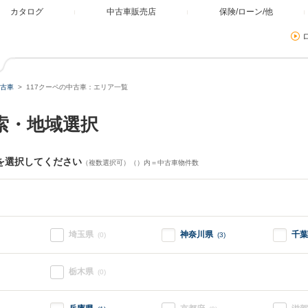
カタログ
中古車販売店
保険/ローン/他
古車
117クーペの中古車：エリア一覧
索・地域選択
を選択してください
（複数選択可）（）内＝中古車物件数
埼玉県
神奈川県
千葉
(0)
(3)
栃木県
(0)