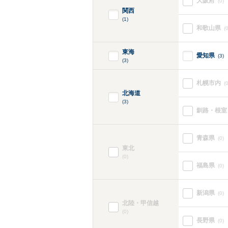
大阪府
(0)
関西
(1)
和歌山県
(0
東海
愛知県
(3)
(3)
札幌市内
(0
北海道
(3)
釧路・根室
青森県
(0)
東北
(0)
福島県
(0)
新潟県
(0)
北陸・甲信越
(0)
長野県
(0)