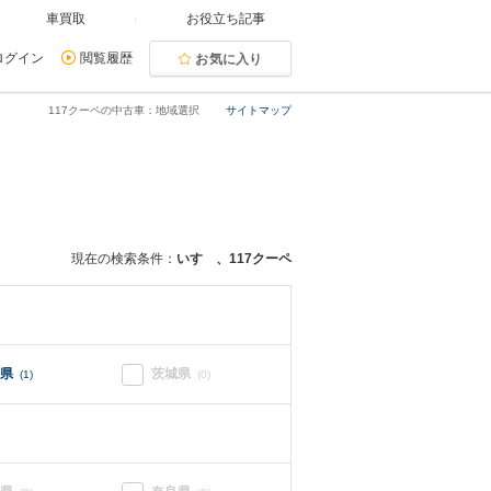
車買取
お役立ち記事
ログイン
閲覧履歴
お気に入り
117クーペの中古車：地域選択
サイトマップ
現在の検索条件：
いすゞ、117クーペ
県
茨城県
(1)
(0)