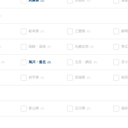
兵庫県
京都府
滋賀
(1)
(0)
)
岐阜県
三重県
静岡
(0)
(0)
函館・道南
札幌近郊
帯広
)
(0)
(0)
旭川・道北
北見・網走
苫小
(0)
(3)
(0)
岩手県
宮城県
秋田
(0)
(0)
富山県
石川県
福井
(0)
(0)