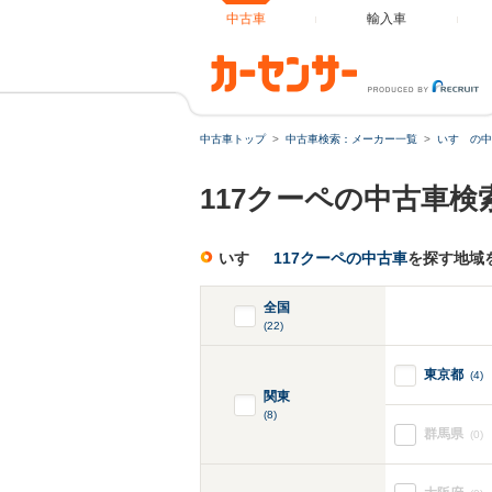
中古車
輸入車
中古車トップ
中古車検索：メーカー一覧
いすゞの中
117クーペの中古車検
いすゞ
117クーペの中古車
を探す地域
全国
(22)
東京都
(4)
関東
(8)
群馬県
(0)