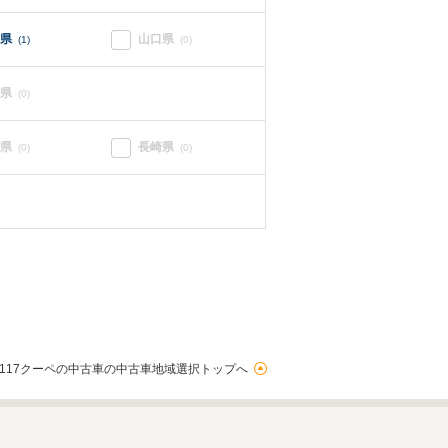
県
山口県
(1)
(0)
県
(0)
県
長崎県
(0)
(0)
117クーペの中古車の中古車地域選択トップへ