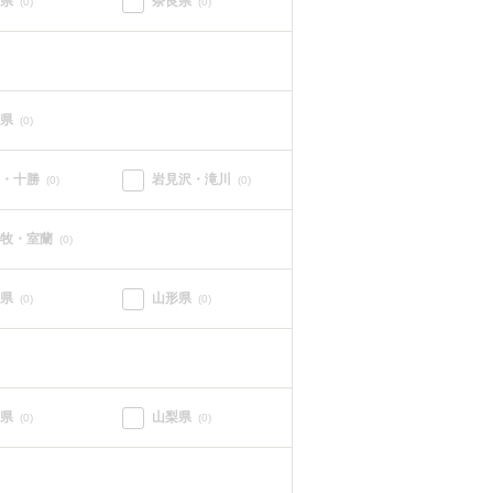
県
奈良県
(0)
(0)
県
(0)
・十勝
岩見沢・滝川
(0)
(0)
牧・室蘭
(0)
県
山形県
(0)
(0)
県
山梨県
(0)
(0)