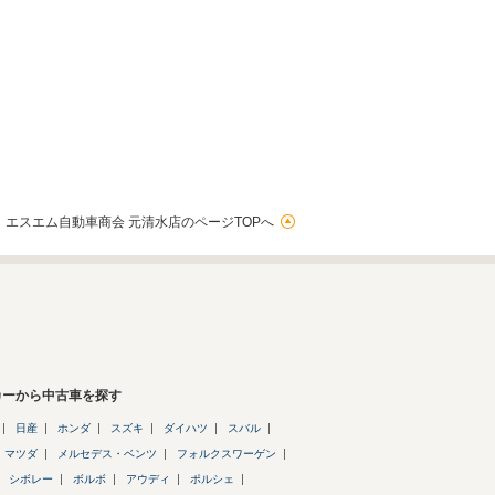
エスエム自動車商会 元清水店のページTOPへ
カーから中古車を探す
日産
ホンダ
スズキ
ダイハツ
スバル
マツダ
メルセデス・ベンツ
フォルクスワーゲン
シボレー
ボルボ
アウディ
ポルシェ