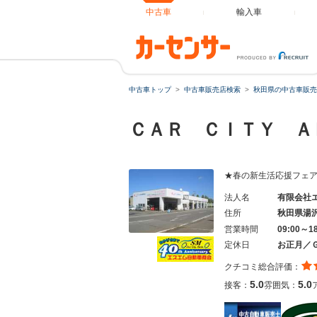
中古車
輸入車
中古車トップ
中古車販売店検索
秋田県の中古車販売
ＣＡＲ ＣＩＴＹ Ａ
★春の新生活応援フェ
法人名
有限会社
住所
秋田県湯
営業時間
09:00～1
定休日
お正月／
クチコミ総合評価：
5.0
5.0
接客：
雰囲気：