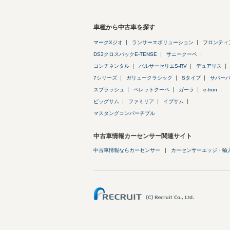
車種から中古車を探す
マークXジオ
ランサーエボリューション
フロンティ
DS3クロスバックE-TENSE
サニークーペ
コンチネンタル
パルサーセリエS-RV
デュアリス
7シリーズ
ガリュークラシック
Sタイプ
サバー
スプラッシュ
ベレットクーペ
ガーラ
e-tron
ビッグサム
ファミリア
イプサム
マスタングコンバーチブル
中古車情報カーセンサー関連サイト
中古車情報ならカーセンサー
カーセンサーエッジ・輸