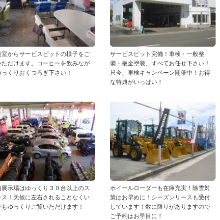
談室からサービスピットの様子をご
サービスピット完備！車検・一般整
いただけます。コーヒーを飲みなが
備・板金塗装、すべてお任せ下さい！
ゆっくりおくつろぎ下さい！
只今、車検キャンペーン開催中！お得
な特典がいっぱい！
内展示場はゆっくり３０台以上のス
ホイールローダーも在庫充実！除雪対
ース！天候に左右されることなくい
策はお早めに！シーズンリースも受付
でもゆっくりご覧いただけます！
しています！数に限りがありますので
ご予約はお早目に！