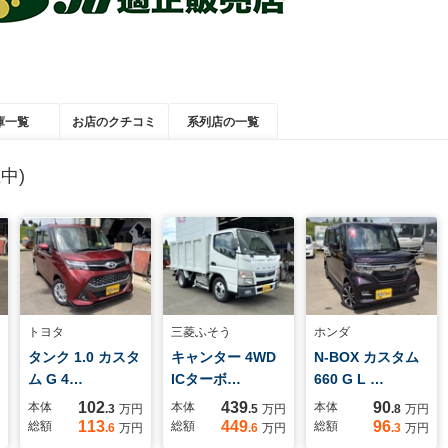
庫一覧
お店のクチコミ
系列店の一覧
中)
トヨタ
三菱ふそう
ホンダ
タンク 1.0 カスタ
キャンター 4WD
N-BOX カスタム
ム G 4…
ICターボ…
660 G L …
102
439
90
本体
本体
本体
.3
万円
.5
万円
.8
万円
113
449
96
総額
総額
総額
.6
万円
.6
万円
.3
万円