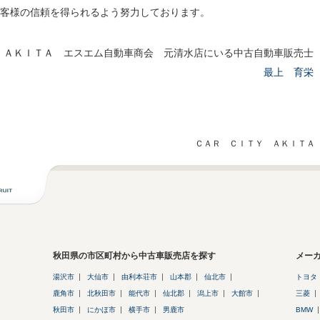
客様の信頼を得られるよう努力しております。
 ＡＫＩＴＡ エスエム自動車商会 元清水店にいる中古自動車販売士
最上 育栄
ＣＡＲ ＣＩＴＹ ＡＫＩＴＡ 
秋田県の市区町村から中古車販売店を探す
メー
湯沢市
大仙市
由利本荘市
山本郡
仙北市
トヨタ
鹿角市
北秋田市
能代市
仙北郡
潟上市
大館市
三菱
秋田市
にかほ市
横手市
男鹿市
BMW