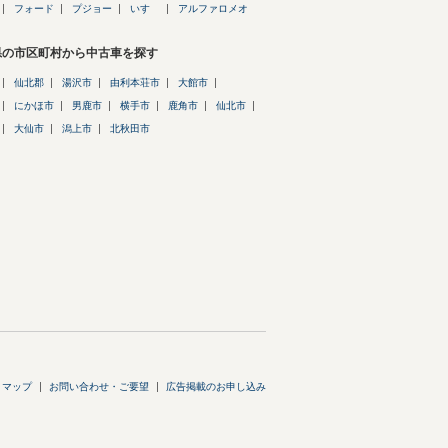
フォード
プジョー
いすゞ
アルファロメオ
県の市区町村から中古車を探す
仙北郡
湯沢市
由利本荘市
大館市
にかほ市
男鹿市
横手市
鹿角市
仙北市
大仙市
潟上市
北秋田市
トマップ
お問い合わせ・ご要望
広告掲載のお申し込み