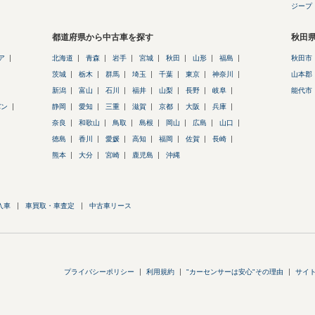
ジープ
都道府県から中古車を探す
秋田
ア
北海道
青森
岩手
宮城
秋田
山形
福島
秋田市
茨城
栃木
群馬
埼玉
千葉
東京
神奈川
山本郡
新潟
富山
石川
福井
山梨
長野
岐阜
能代市
バン
静岡
愛知
三重
滋賀
京都
大阪
兵庫
奈良
和歌山
鳥取
島根
岡山
広島
山口
徳島
香川
愛媛
高知
福岡
佐賀
長崎
熊本
大分
宮崎
鹿児島
沖縄
入車
車買取・車査定
中古車リース
プライバシーポリシー
利用規約
"カーセンサーは安心"その理由
サイ