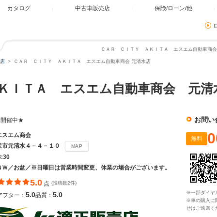
カタログ
中古車販売店
保険/ローン/他
ＣＡＲ ＣＩＴＹ ＡＫＩＴＡ エスエム自動車商会 
店
ＣＡＲ ＣＩＴＹ ＡＫＩＴＡ エスエム自動車商会 元清水店
ＫＩＴＡ エスエム自動車商会 元清
お問い
ア開催中★
0
エスエム商会
無料
沢市元清水４－４－１０
MAP
8:30
ＧＷ／お盆／※日曜日は営業時間変更、休業の場合がございます。
5.0
点
(投稿数2件)
※一部ダイヤ
5.0
5.0
アフター：
品質：
※車の購入に
せはご遠慮く