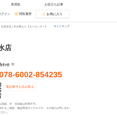
車買取
お役立ち記事
ログイン
閲覧履歴
お気に入り
サイトマップ
元清水店 | 中古車なら【カーセンサー】
水店
合わせ
078-6002-854235
電話番号を読み取る
ル回線、IP・光回線は利用不可。
関するご相談・確認専用ダイヤルです。その他のお問い合わ
ださい。