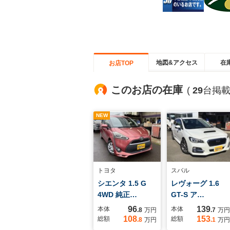
地図&アクセス
在
お店TOP
このお店の在庫
(
29
台掲載
NEW
トヨタ
スバル
シエンタ 1.5 G
レヴォーグ 1.6
4WD 純正…
GT-S ア…
96
139
本体
本体
.8
万円
.7
万円
108
153
総額
総額
.8
万円
.1
万円