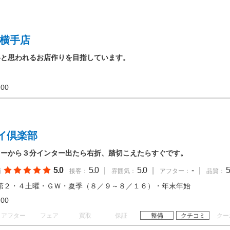
 横手店
いと思われるお店作りを目指しています。
18:00
イ倶楽部
ターから３分インター出たら右折、踏切こえたらすぐです。
5.0
5.0
|
5.0
|
-
|
5
価
接客：
雰囲気：
アフター：
品質：
第２・４土曜・ＧＷ・夏季（８／９～８／１６）・年末年始
18:00
アフター
フェア
買取
保証
整備
クチコミ
クー