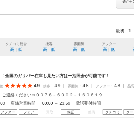
条件
1
最初
クチコミ総合
接客
雰囲気
アフター
高
低
高
低
高
低
高
低
｜
｜
｜
｜
！！全国のガリバー在庫も見たい方は一括照会が可能です！
4.9
4.9
|
4.8
|
4.8
|
価
接客：
雰囲気：
アフター：
品
 ご連絡ください⇒００７８－６００２－１６０６１９
 19:00 店舗営業時間 00:00 ～ 23:59 電話受付時間
アフター
フェア
買取
保証
整備
クチコミ
クー