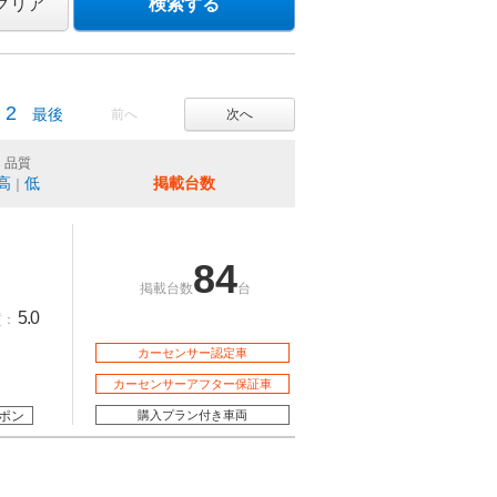
クリア
検索する
2
最後
前へ
次へ
品質
高
低
掲載台数
｜
84
掲載台数
台
5.0
質：
カーセンサー認定車
カーセンサーアフター保証車
ポン
購入プラン付き車両