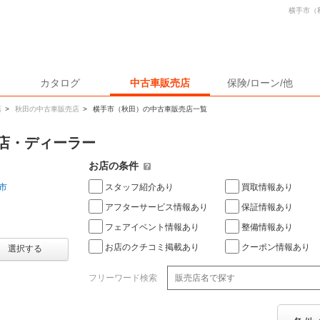
横手市（
カタログ
中古車販売店
保険/ローン/他
店
>
秋田の中古車販売店
>
横手市（秋田）の中古車販売店一覧
店・ディーラー
お店の条件
スタッフ紹介あり
買取情報あり
市
アフターサービス情報あり
保証情報あり
フェアイベント情報あり
整備情報あり
お店のクチコミ掲載あり
クーポン情報あり
選択する
フリーワード検索