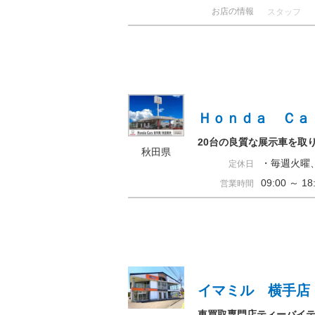
お店の情報
スタッフ
Ｈｏｎｄａ Ｃａ
20台の良質な展示車を取
秋田県
・毎週火曜
定休日
09:00 ～ 
営業時間
イマミル 横手店
車買取専門店ティーバイ