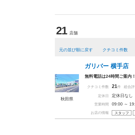
21
店舗
元の並び順に戻す
クチコミ件数
ガリバー 横手店
無料電話は24時間ご案内
21
クチコミ件数
件
総合評
定休日なし
定休日
秋田県
09:00 ～
営業時間
お店の情報
スタッフ