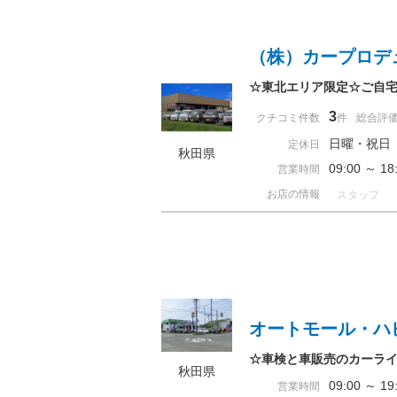
（株）カープロデ
☆東北エリア限定☆ご自
3
クチコミ件数
件
総合評
日曜・祝日
定休日
秋田県
09:00 ～ 
営業時間
お店の情報
スタッフ
オートモール・ハ
☆車検と車販売のカーラ
秋田県
09:00 ～ 
営業時間