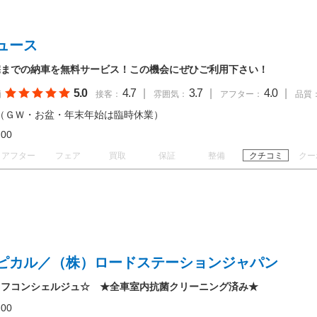
ュース
宅までの納車を無料サービス！この機会にぜひご利用下さい！
5.0
4.7
|
3.7
|
4.0
|
価
接客：
雰囲気：
アフター：
品質
（ＧＷ・お盆・年末年始は臨時休業）
18:00
アフター
フェア
買取
保証
整備
クチコミ
クー
ピカル／（株）ロードステーションジャパン
イフコンシェルジュ☆ ★全車室内抗菌クリーニング済み★
19:00