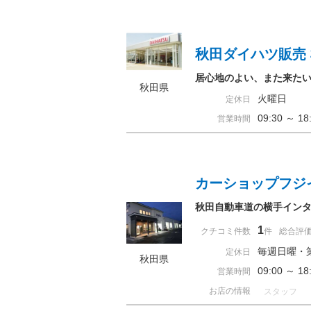
秋田ダイハツ販売
居心地のよい、また来た
秋田県
火曜日
定休日
09:30 ～ 
営業時間
カーショップフジ
秋田自動車道の横手イン
1
クチコミ件数
件
総合評
毎週日曜・
定休日
秋田県
09:00 ～ 
営業時間
お店の情報
スタッフ