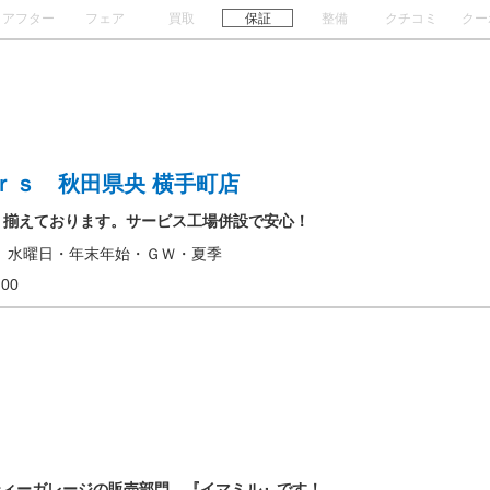
アフター
フェア
買取
保証
整備
クチコミ
クー
ｒｓ 秋田県央 横手町店
り揃えております。サービス工場併設で安心！
、水曜日・年末年始・ＧＷ・夏季
18:00
ティーガレージの販売部門、『イマミル』です！