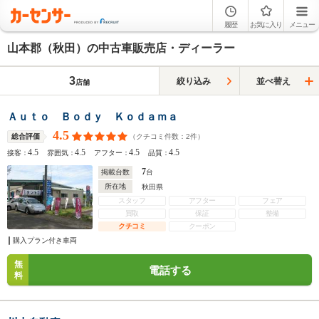
履歴
お気に入り
メニュー
山本郡（秋田）の中古車販売店・ディーラー
3
絞り込み
並べ替え
店舗
Ａｕｔｏ Ｂｏｄｙ Ｋｏｄａｍａ
4.5
（クチコミ件数：
2
件）
総合評価
4.5
4.5
4.5
4.5
接客：
雰囲気：
アフター：
品質：
7
掲載台数
台
所在地
秋田県
スタッフ
アフター
フェア
買取
保証
整備
クチコミ
クーポン
購入プラン付き車両
無
電話する
料