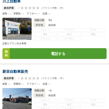
川上自動車
-
（クチコミ件数：
-
件）
総合評価
-
-
-
-
接客：
雰囲気：
アフター：
品質：
1
掲載台数
台
所在地
秋田県
スタッフ
アフター
フェア
買取
保証
整備
クチコミ
クーポン
購入プラン付き車両
無
電話する
料
新栄自動車販売
-
（クチコミ件数：
-
件）
総合評価
-
-
-
-
接客：
雰囲気：
アフター：
品質：
-
掲載台数
台
所在地
秋田県
スタッフ
アフター
フェア
買取
保証
整備
クチコミ
クーポン