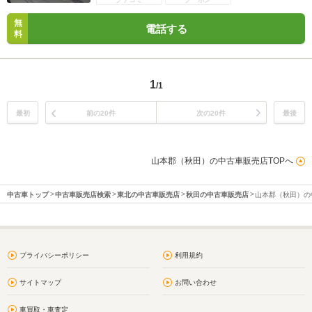
無
電話する
料
1
/1
最初
前の20件
次の20件
最後
山本郡（秋田）の中古車販売店TOPへ
中古車トップ
中古車販売店検索
東北の中古車販売店
秋田の中古車販売店
山本郡（秋田）の
プライバシーポリシー
利用規約
サイトマップ
お問い合わせ
車買取・車査定