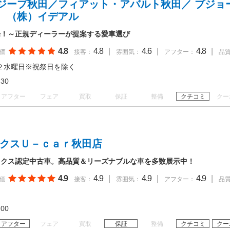
ジープ秋田／フィアット・アバルト秋田／ プジョ
 （株）イデアル
場！～正規ディーラーが提案する愛車選び
4.8
4.8
|
4.6
|
4.8
|
価
接客：
雰囲気：
アフター：
品
２水曜日※祝祭日を除く
18:30
アフター
フェア
買取
保証
整備
クチコミ
クー
ックスＵ－ｃａｒ秋田店
ックス認定中古車。高品質＆リーズナブルな車を多数展示中！
4.9
4.9
|
4.9
|
4.9
|
価
接客：
雰囲気：
アフター：
品
18:00
アフター
フェア
買取
保証
整備
クチコミ
クー