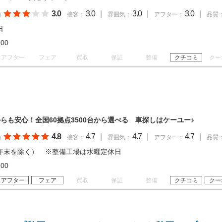
3.0
3.0
|
3.0
|
3.0
|
価
接客：
雰囲気：
アフター：
品質
日
18:00
アフター
フェア
買取
保証
整備
クチコミ
クー
らも安心！全国60拠点3500台から選べる 車探しはケーユー♪
4.8
4.7
|
4.7
|
4.7
|
価
接客：
雰囲気：
アフター：
品質
年末を除く） ※整備工場は水曜定休日
19:00
アフター
フェア
買取
保証
整備
クチコミ
クー