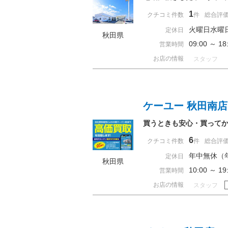
1
クチコミ件数
件
総合評
火曜日水曜
定休日
秋田県
09:00 ～ 
営業時間
お店の情報
スタッフ
ケーユー 秋田南店
買うときも安心・買ってか
6
クチコミ件数
件
総合評
年中無休（
定休日
秋田県
10:00 ～ 
営業時間
お店の情報
スタッフ