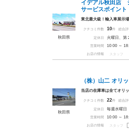
イデアル秋田店 
サービスポイント
東北最大級！輸入車展示
10
クチコミ件数
件
総合評
秋田県
火曜日、第
定休日
10:00 ～ 
営業時間
お店の情報
スタッフ
（株）山二 オリ
当店の在庫車は全てオリ
22
クチコミ件数
件
総合評
毎週水曜日
定休日
秋田県
10:00 ～ 
営業時間
お店の情報
スタッフ