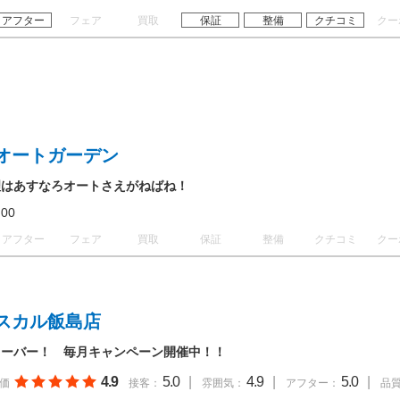
アフター
フェア
買取
保証
整備
クチコミ
クー
オートガーデン
理はあすなろオートさえがねばね！
18:00
アフター
フェア
買取
保証
整備
クチコミ
クー
スカル飯島店
オーバー！ 毎月キャンペーン開催中！！
4.9
5.0
|
4.9
|
5.0
|
価
接客：
雰囲気：
アフター：
品