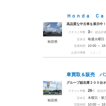
Ｈｏｎｄａ Ｃａ
高品質な中古車を展示中
3
クチコミ件数
件
総合評
毎週火曜日
定休日
秋田県
10:00 ～ 
営業時間
お店の情報
スタッフ
車買取＆販売 パ
グループ総在庫２００台
26
クチコミ件数
件
総合評
木曜日・第
定休日
秋田県
10:00 ～ 
営業時間