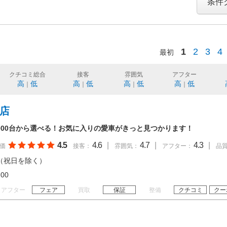
条件
1
2
3
4
最初
クチコミ総合
接客
雰囲気
アフター
高
低
高
低
高
低
高
低
｜
｜
｜
｜
田店
,000台から選べる！お気に入りの愛車がきっと見つかります！
4.5
4.6
|
4.7
|
4.3
|
価
接客：
雰囲気：
アフター：
品
（祝日を除く）
20:00
アフター
フェア
買取
保証
整備
クチコミ
クー