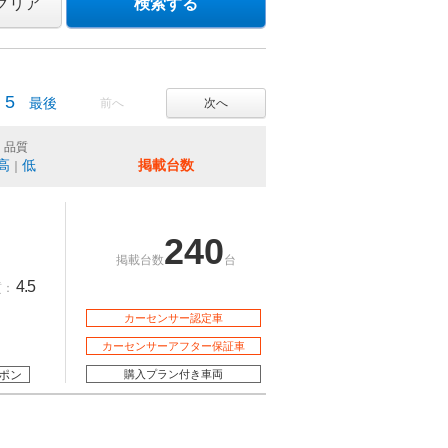
クリア
検索する
5
最後
前へ
次へ
品質
高
低
掲載台数
｜
240
掲載台数
台
4.5
質：
カーセンサー認定車
カーセンサーアフター保証車
ポン
購入プラン付き車両