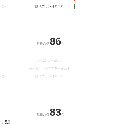
ポン
購入プラン付き車両
86
掲載台数
台
カーセンサー認定車
カーセンサーアフター保証車
ポン
購入プラン付き車両
83
掲載台数
台
5.0
質：