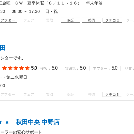
三金曜・ＧＷ・夏季休暇（８／１１～１６）・年末年始
18:30 08:30 ～ 17:30 日・祝
アフター
フェア
買取
保証
整備
クチコミ
クー
秋田
センターです。
5.0
5.0
|
5.0
|
5.0
|
価
接客：
雰囲気：
アフター：
品質
一・第二水曜日
18:00
アフター
フェア
買取
保証
整備
クチコミ
クー
ｒｓ 秋田中央 中野店
ィーラーの安心サポート