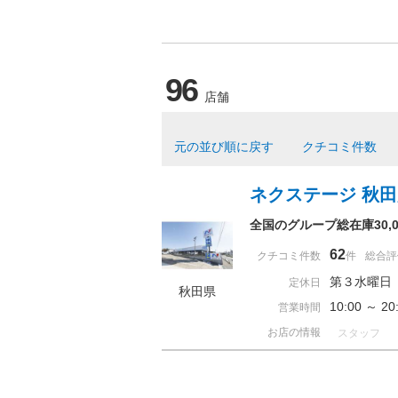
96
店舗
元の並び順に戻す
クチコミ件数
ネクステージ 秋
全国のグループ総在庫30
62
クチコミ件数
件
総合評
第３水曜日
定休日
秋田県
10:00 ～ 
営業時間
お店の情報
スタッフ