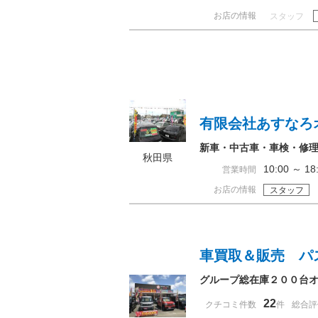
お店の情報
スタッフ
有限会社あすなろ
新車・中古車・車検・修
秋田県
10:00 ～ 
営業時間
お店の情報
スタッフ
車買取＆販売 パ
グループ総在庫２００台
22
クチコミ件数
件
総合評