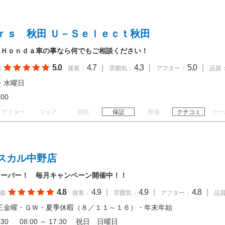
ｒｓ 秋田 Ｕ－Ｓｅｌｅｃｔ秋田
！Ｈｏｎｄａ車の事なら何でもご相談ください！
5.0
4.7
|
4.3
|
5.0
|
価
接客：
雰囲気：
アフター：
品質
・水曜日
18:00
アフター
フェア
買取
保証
整備
クチコミ
クー
スカル中野店
オーバー！ 毎月キャンペーン開催中！！
4.8
4.9
|
4.9
|
4.8
|
価
接客：
雰囲気：
アフター：
品
三金曜・ＧＷ・夏季休暇（８／１１～１６）・年末年始
18:30 08:00 ～ 17:30 祝日 日曜日