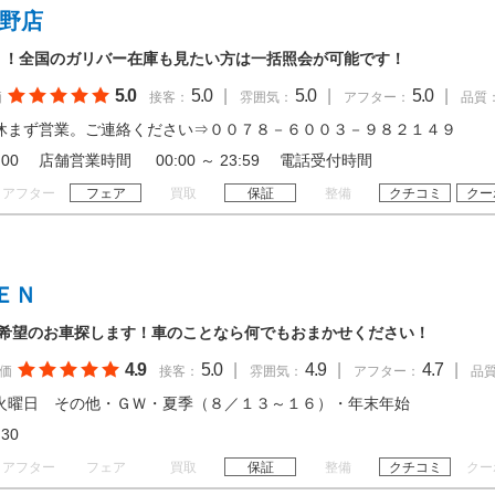
所野店
！！全国のガリバー在庫も見たい方は一括照会が可能です！
5.0
5.0
|
5.0
|
5.0
|
価
接客：
雰囲気：
アフター：
品質
休まず営業。ご連絡ください⇒００７８－６００３－９８２１４９
 20:00 店舗営業時間 00:00 ～ 23:59 電話受付時間
アフター
フェア
買取
保証
整備
クチコミ
クー
ＥＮ
ご希望のお車探します！車のことなら何でもおまかせください！
4.9
5.0
|
4.9
|
4.7
|
価
接客：
雰囲気：
アフター：
品
火曜日 その他・ＧＷ・夏季（８／１３～１６）・年末年始
18:30
アフター
フェア
買取
保証
整備
クチコミ
クー