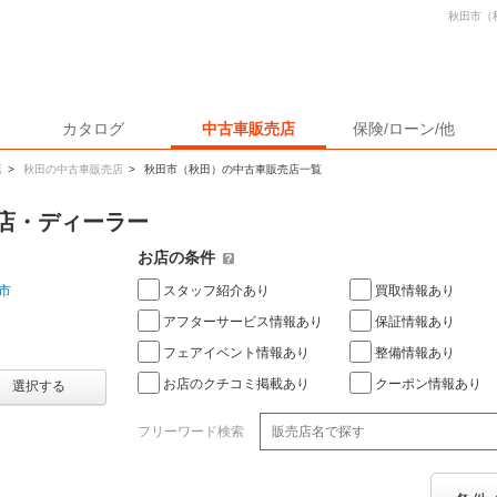
秋田市（
カタログ
中古車販売店
保険/ローン/他
店
>
秋田の中古車販売店
>
秋田市（秋田）の中古車販売店一覧
店・ディーラー
お店の条件
スタッフ紹介あり
買取情報あり
市
アフターサービス情報あり
保証情報あり
フェアイベント情報あり
整備情報あり
お店のクチコミ掲載あり
クーポン情報あり
選択する
フリーワード検索