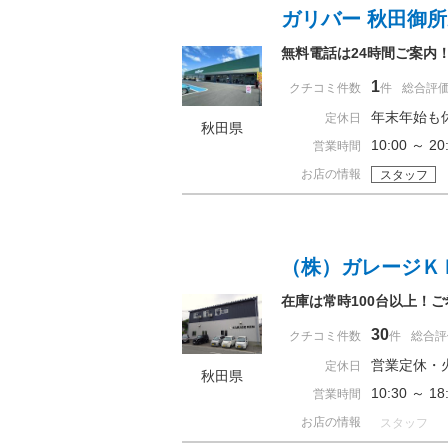
ガリバー 秋田御
無料電話は24時間ご案内
1
クチコミ件数
件
総合評
年末年始も
定休日
秋田県
10:00 ～
営業時間
お店の情報
スタッフ
（株）ガレージＫ
在庫は常時100台以上！
30
クチコミ件数
件
総合評
営業定休・
定休日
秋田県
10:30 ～ 
営業時間
お店の情報
スタッフ