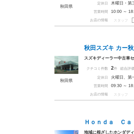
木曜日・第
定休日
秋田県
10:00 ～ 
営業時間
お店の情報
スタッフ
秋田スズキ カー
スズキディーラー中古車
2
クチコミ件数
件
総合評
火曜日、第
定休日
秋田県
09:30 ～ 
営業時間
お店の情報
スタッフ
Ｈｏｎｄａ Ｃａ
地域に根ざしたホンダデ