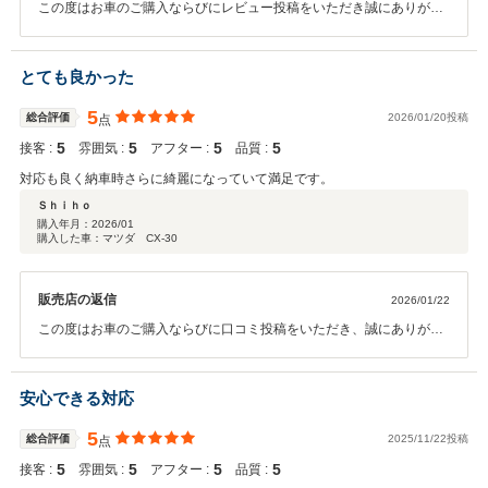
この度はお車のご購入ならびにレビュー投稿をいただき誠にありがと
うございます。 今後ともよろしくお願いいたします。
とても良かった
5
総合評価
2026/01/20投稿
点
5
5
5
5
接客 :
雰囲気 :
アフター :
品質 :
対応も良く納車時さらに綺麗になっていて満足です。
Ｓｈｉｈｏ
購入年月：
2026/01
購入した車：マツダ CX-30
販売店の返信
2026/01/22
この度はお車のご購入ならびに口コミ投稿をいただき、誠にありがと
うございます。 「対応も良く納車時さらに綺麗になっていて満足」と
のお言葉を頂戴し、スタッフ一同大変嬉しく拝読いたしました。 今後
のメンテナンス等につきましても、安心してお任せいただけるよう、
安心できる対応
誠心誠意サポートしてまいります。 今後ともどうぞよろしくお願いい
たします。
5
総合評価
2025/11/22投稿
点
5
5
5
5
接客 :
雰囲気 :
アフター :
品質 :