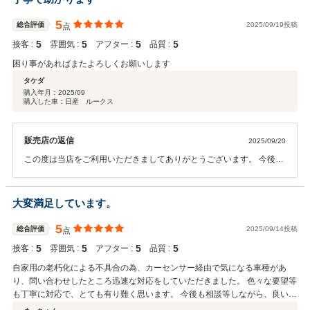
5
総合評価
2025/09/19投稿
点
5
5
5
5
接客 :
雰囲気 :
アフター :
品質 :
困り事があればまたよろしくお願いします
タケダ
購入年月：
2025/09
購入した車：日産 ルークス
販売店の返信
2025/09/20
この度は当店をご利用いただきましてありがとうございます。 今後と
もよろしくお願いいたします。
大変満足しています。
5
総合評価
2025/09/14投稿
点
5
5
5
5
接客 :
雰囲気 :
アフター :
品質 :
自家用の老朽化による不具合の為、カーセンサー経由で気になる車種があ
り、問い合わせしたところ迅速な対応をしていただきました。 色々な要望等
も丁寧に対応で、とても有り難く思います。 今後も相談等しながら、良い縁
でお付き合いしていただきたいです。 有り難う御座いました。