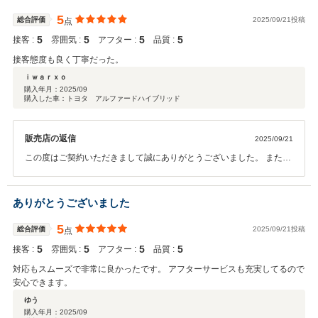
5
総合評価
2025/09/21投稿
点
5
5
5
5
接客 :
雰囲気 :
アフター :
品質 :
接客態度も良く丁寧だった。
ｉｗａｒｘｏ
購入年月：
2025/09
購入した車：トヨタ アルファードハイブリッド
販売店の返信
2025/09/21
この度はご契約いただきまして誠にありがとうございました。 また、
このような高い評価をいただきまして、大変嬉しく思います。 何かお
困りの際はぜひお気軽にお立ち寄りください。 今後とも、どうぞ宜し
くお願い致します。
ありがとうございました
5
総合評価
2025/09/21投稿
点
5
5
5
5
接客 :
雰囲気 :
アフター :
品質 :
対応もスムーズで非常に良かったです。 アフターサービスも充実してるので
安心できます。
ゆう
購入年月：
2025/09