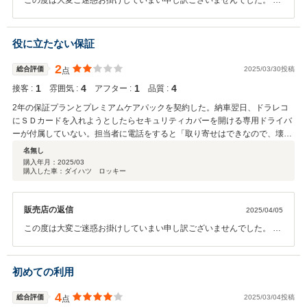
この度は大変ご迷惑お掛けしていまい申し訳ございませんでした。 ご
指摘いただきました内容につきましては真摯に受け止めまして今後の
店舗改善を図って参ります。
役に立たない保証
2
総合評価
2025/03/30投稿
点
1
4
1
4
接客 :
雰囲気 :
アフター :
品質 :
2年の保証プランとプレミアムケアパックを契約した。納車翌日、ドラレコ
にＳＤカードを入れようとしたらセキュリティカバーを開ける専用ドライバ
ーが付属していない。担当者に電話をすると「取り寄せはできなので、壊す
しかない。」との回答で、どうしたらいいのか聞くと「整備予約をとって来
名無し
店してくれ」とのこと。 プレミアムケアパックに「その他の装備品～正常
購入年月：
2025/03
購入した車：ダイハツ ロッキー
作動するか」という項目があったことを告げると「それはオーディオなどで
す。」との回答、オーディオやエアコンはそれのみの項目があったはず。
販売車両の装備品に「ドラレコあり」と謳っているのに、それが点検すべき
販売店の返信
2025/04/05
装備品に該当しないのか？口先でかわそうとしているのが有り有りだった。
明らかに店側に非があるのだから、まずは謝罪するのが普通ではないか？そ
この度は大変ご迷惑お掛けしていまい申し訳ございませんでした。 ご
の上で、どう対処するのか客と相談すべきであろう。 やむを得ず、自分で
指摘いただきました内容につきましては真摯に受け止めまして今後の
無理やりカバーを外したら納車時に「ＳＤカードは個人情報なので外してい
店舗改善を図って参ります。
ます。」と説明していたが、入ったままであった。その後アプリに届いた納
初めての利用
車アンケートに、このことを書いたが、反応なし。 車両価格がほかより比
較的安価なので、そのようなオプション等で利益を出そうとするのは理解す
4
総合評価
2025/03/04投稿
点
るが、客に勧めるのなら誠実に対応すべきである。