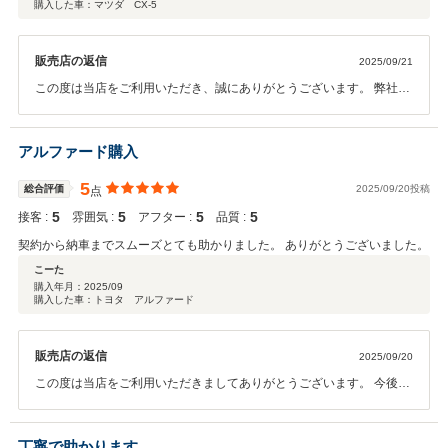
購入した車：マツダ CX-5
販売店の返信
2025/09/21
この度は当店をご利用いただき、誠にありがとうございます。 弊社は
アフターサービスにも力を入れております。 何かお困りの際はぜひお
気軽にお立ち寄りください！ 今後ともよろしくお願いいたします。
アルファード購入
5
総合評価
2025/09/20投稿
点
5
5
5
5
接客 :
雰囲気 :
アフター :
品質 :
契約から納車までスムーズとても助かりました。 ありがとうございました。
こーた
購入年月：
2025/09
購入した車：トヨタ アルファード
販売店の返信
2025/09/20
この度は当店をご利用いただきましてありがとうございます。 今後と
もよろしくお願いいたします。
丁寧で助かります