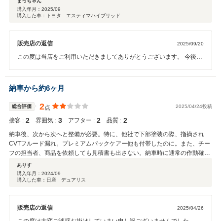
まっちゃん
購入年月：
2025/09
購入した車：トヨタ エスティマハイブリッド
販売店の返信
2025/09/20
この度は当店をご利用いただきましてありがとうございます。 今後と
もよろしくお願いいたします。
納車から約6ヶ月
2
総合評価
2025/04/24投稿
点
2
3
2
2
接客 :
雰囲気 :
アフター :
品質 :
納車後、次から次へと整備が必要。特に、他社で下部塗装の際、指摘され
CVTフルード漏れ。プレミアムパックケアー他も付帯したのに。また、チー
フの担当者、商品を依頼しても見積書も出さない。納車時に通常の作動確認
すらしていない。その為何度も往復。高齢者で持病もちには大変。悪びれる
ありす
様子もなく、言い訳ばかり。誠意は全く感じられない。車が正常になる迄、
購入年月：
2024/09
購入した車：日産 デュアリス
納車から約半年とは。この様な事は担当者？or社風？急成長によくある人材
不足・チェック体制等の甘さ等を改善して、上場企業として安心できるアフ
ターサポートを充実して欲しい。
販売店の返信
2025/04/26