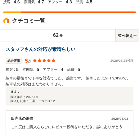
4.6
4.7
4.3
4.5
接客 :
雰囲気 :
アフター :
品質 :
クチコミ一覧
62
並べ替え
件
スタッフさんの対応が素晴らしい
5
総合評価
2026/05/28投稿
点
5
5
4
5
接客 :
雰囲気 :
アフター :
品質 :
納車の最後まで丁寧な対応でした。 感謝です。 納車したばかりですので、
納車後の対応はまだわかりません。
８２．
購入年月：
2026/05
購入した車：三菱 デリカD：2
販売店の返信
2026/06/03
この度はご購入ならびにレビュー投稿をいただき、誠にありがとうご
ざいます。ご納車後のカーライフについても、何かございましたらい
つでもお気軽にご相談ください。今後ともよろしくお願いいたしま