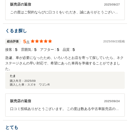
販売店の返信
2025/09/27
この度はご契約ならびに口コミをいただき、誠にありがとうございま
す。 スタッフ一同、お客様のお言葉を励みに、今後もより一層のサー
ビス向上に努めてまいります。 引き続きご愛顧賜りますよう、何卒よ
ろしくお願い申し上げます。
くるま探し
5
総合評価
2025/09/23投稿
点
5
5
5
5
接客 :
雰囲気 :
アフター :
品質 :
急遽、車が必要になったため、いろいろとお店を寄って探していたら、ネク
ステージさんの早い対応で、希望にあった車両を準備することができまし
た。
たま
購入年月：
2025/09
購入した車：スズキ ワゴンR
販売店の返信
2025/09/24
口コミ投稿ありがとうございます。 この度は数ある中古車販売店の中
から当店をご利用いただきまして、誠にありがとうございます。 今後
ともよろしくお願いいたします。
とても