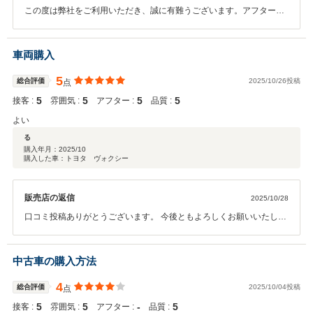
この度は弊社をご利用いただき、誠に有難うございます。アフターサ
ービスもしっかりとご対応させていただきますので、今後とも宜しく
お願い致します。
車両購入
5
総合評価
2025/10/26投稿
点
5
5
5
5
接客 :
雰囲気 :
アフター :
品質 :
よい
る
購入年月：
2025/10
購入した車：トヨタ ヴォクシー
販売店の返信
2025/10/28
口コミ投稿ありがとうございます。 今後ともよろしくお願いいたしま
す。
中古車の購入方法
4
総合評価
2025/10/04投稿
点
5
5
‐
5
接客 :
雰囲気 :
アフター :
品質 :