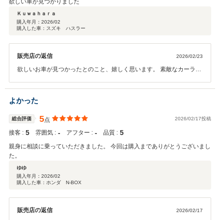
欲しい車が見つかりました
Ｋｕｗａｈａｒａ
購入年月：
2026/02
購入した車：スズキ ハスラー
販売店の返信
2026/02/23
欲しいお車が見つかったとのこと、嬉しく思います。 素敵なカーライ
フになりますよう願っております。 今後ともよろしくお願いいたしま
す。
よかった
5
総合評価
2026/02/17投稿
点
5
‐
‐
5
接客 :
雰囲気 :
アフター :
品質 :
親身に相談に乗っていただきました。 今回は購入までありがとうございまし
た。
ゆゆ
購入年月：
2026/02
購入した車：ホンダ N-BOX
販売店の返信
2026/02/17