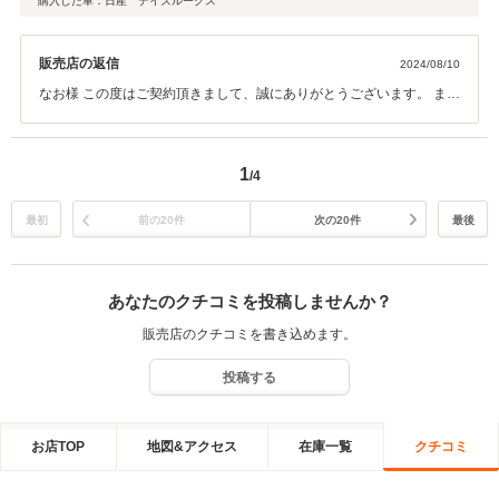
購入した車：日産 デイズルークス
販売店の返信
2024/08/10
なお様 この度はご契約頂きまして、誠にありがとうございます。 ま
た、このような高い評価のクチコミをいただき、大変うれしく思いま
す。 車内外のクリーニングやお車の細部に渡るご説明も、今後より一
層徹底させたいと思っております。 またぜひメンテナンス等でお気軽
1
/4
にお立ち寄りくださいませ。 今後ともよろしくお願いいたします。
最初
前の20件
次の20件
最後
あなたのクチコミを投稿しませんか？
販売店のクチコミを書き込めます。
投稿する
お店TOP
地図&アクセス
在庫一覧
クチコミ