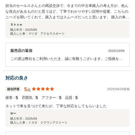
担当のセールスさんとの商談交渉で、今までの中古車購入の考え方が、色ん
な視点があるものだと思うほど、丁寧でわかりやすい説明や提案、こちらの
ニーズを聞いてくれて、購入まではスムーズだったと思います。 購入の車が
決まってからは、保証の説明が多いのは正直、疲れました(どれもあればいい
Ｓｈｏｗ
保証かと思うけど……高い)
購入年月：
2025/09
購入した車：マツダ アクセラスポーツ
販売店の返信
2025/10/09
この度は弊社をご利用いただき、誠に有難うございます。ご指摘を受
けました部分を含めまして、スタッフ一同精進させていただきます。
今後ともネクステージを宜しくお願い致します。
対応の良さ
5
総合評価
2025/09/26投稿
点
5
5
5
5
接客 :
雰囲気 :
アフター :
品質 :
ネットで車を見つけて来たが、丁寧な対応をしてもらいました
やー
購入年月：
2025/09
購入した車：トヨタ クラウンアスリート