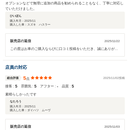
オプションなどで無理に追加の商品を勧められることもなく、丁寧に対応し
ていただけました。
ひいぽん
購入年月：
2025/11
購入した車：スズキ ハスラー
販売店の返信
2025/11/22
この度はお車のご購入ならびに口コミ投稿をいただき、誠にありがと
うございます。 「安心できる対応」とのお言葉を頂戴し、スタッフ一
同大変嬉しく拝読いたしました。 今後のメンテナンス等につきまして
も、安心してお任せいただけるよう、誠心誠意サポートしてまいりま
店員の対応
す。 今後ともどうぞよろしくお願いいたします。
5
総合評価
2025/11/02投稿
点
5
5
‐
5
接客 :
雰囲気 :
アフター :
品質 :
素晴らしかったです
なたろう
購入年月：
2025/11
購入した車：ダイハツ ムーヴ
販売店の返信
2025/11/03