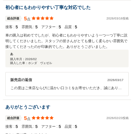
す。
初心者にもわかりやすい丁寧な対応でした
5
総合評価
2026/03/16投稿
点
5
5
5
5
接客 :
雰囲気 :
アフター :
品質 :
車の購入は初めてでしたが、初心者にもわかりやすいよう一つ一つ丁寧に説
明してくださいました。スタッフの皆さんがとても優しく柔らかい雰囲気で
接してくださったのが印象的でした。ありがとうございました。
あ
購入年月：
2026/02
購入した車：ホンダ ヴェゼル
販売店の返信
2026/03/17
この度はご来店ならびに温かい口コミをお寄せいただき、誠にありが
とうございます。 初めてのお車のご購入とのことで、不安やご不明点
も多かったかと存じますが、安心してお選びいただけたようで私ども
も大変嬉しく思っております。 今後のカーライフについても、何かご
ありがとうございます
ざいましたらいつでもお気軽にご相談ください。今後ともよろしくお
願いいたします。
5
総合評価
2026/02/23投稿
点
5
5
5
5
接客 :
雰囲気 :
アフター :
品質 :