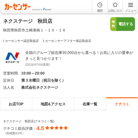
履歴
お気に入り
メニュー
ネクステージ 秋田店
無
電話する
料
秋田県秋田市土崎港南１－１０－１６
カーセンサー認定取扱店
カーセンサーアフター保証取扱店
全国のグループ総在庫30,000台から選べる！お気に入りの愛車が
きっと見つかります！
(2026/07/04更新)
営業時間
10:00～20:00
定休日
第３水曜日（祝日を除く）
法人名
株式会社ネクステージ
お店TOP
地図&アクセス
在庫一覧
クチコミ
ネクステージ 秋田店(クチコミ一覧)
4.5
クチコミ総合評価：
（投稿数62件）