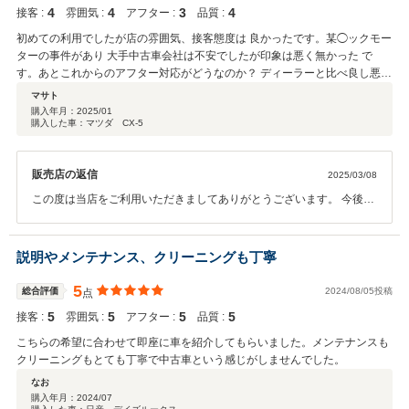
4
4
3
4
接客 :
雰囲気 :
アフター :
品質 :
初めての利用でしたが店の雰囲気、接客態度は 良かったです。某◯ックモー
ターの事件があり 大手中古車会社は不安でしたが印象は悪く無かった で
す。あとこれからのアフター対応がどうなのか？ ディーラーと比べ良し悪し
を判断し口コミしようと 思います。
マサト
購入年月：
2025/01
購入した車：マツダ CX-5
販売店の返信
2025/03/08
この度は当店をご利用いただきましてありがとうございます。 今後と
もよろしくお願いいたします。
説明やメンテナンス、クリーニングも丁寧
5
総合評価
2024/08/05投稿
点
5
5
5
5
接客 :
雰囲気 :
アフター :
品質 :
こちらの希望に合わせて即座に車を紹介してもらいました。メンテナンスも
クリーニングもとても丁寧で中古車という感じがしませんでした。
なお
購入年月：
2024/07