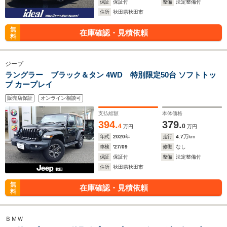
保証
保証付
整備
法定整備付
住所
秋田県秋田市
無
在庫確認・見積依頼
料
ジープ
ラングラー ブラック＆タン 4WD 特別限定50台 ソフトトッ
プ カープレイ
販売店保証
オンライン相談可
支払総額
本体価格
394.
379.
4
0
万円
万円
年式
2020
年
走行
4.7
万km
車検
'27/09
修復
なし
保証
保証付
整備
法定整備付
住所
秋田県秋田市
無
在庫確認・見積依頼
料
ＢＭＷ