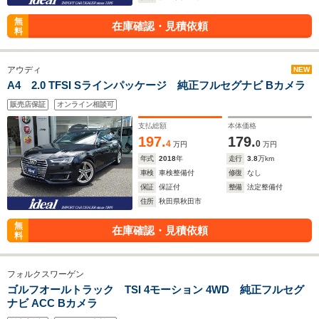
無
在庫確認・見積依頼
料
アウディ
NEW
A4 2.0 TFSI Sラインパッケージ 純正フルセグナビ Bカメラ
販売店保証
オンライン相談可
支払総額
本体価格
197.
179.
4
0
万円
万円
年式
2018
年
走行
3.8
万km
車検
車検整備付
修復
なし
保証
保証付
整備
法定整備付
住所
秋田県秋田市
無
在庫確認・見積依頼
料
フォルクスワーゲン
ゴルフオールトラック TSI 4モーション 4WD 純正フルセグ
ナビ ACC Bカメラ