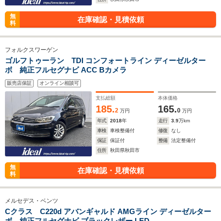
無
在庫確認・見積依頼
料
フォルクスワーゲン
ゴルフトゥーラン TDI コンフォートライン ディーゼルター
ボ 純正フルセグナビ ACC Bカメラ
販売店保証
オンライン相談可
支払総額
本体価格
185.
165.
2
0
万円
万円
年式
2018
年
走行
3.9
万km
車検
車検整備付
修復
なし
保証
保証付
整備
法定整備付
住所
秋田県秋田市
無
在庫確認・見積依頼
料
メルセデス・ベンツ
Cクラス C220d アバンギャルド AMGライン ディーゼルター
ボ 純正フルセグナビ ブラックレザー LED