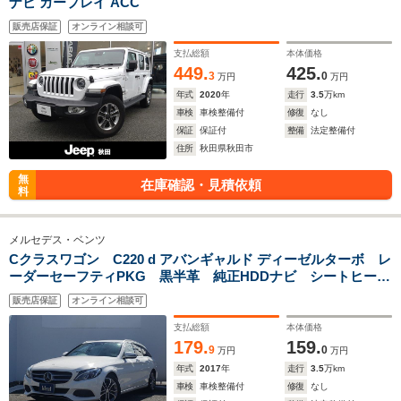
ナビ カープレイ ACC
販売店保証
オンライン相談可
支払総額
本体価格
449.
425.
3
0
万円
万円
年式
2020
年
走行
3.5
万km
車検
車検整備付
修復
なし
保証
保証付
整備
法定整備付
住所
秋田県秋田市
無
在庫確認・見積依頼
料
メルセデス・ベンツ
Cクラスワゴン C220 d アバンギャルド ディーゼルターボ レ
ーダーセーフティPKG 黒半革 純正HDDナビ シートヒータ
ー LEDライト パワーテールゲート ACC 衝突軽減B B
販売店保証
オンライン相談可
カメラ レーンキープ オートライト ETC 純正17インチ
AW!
支払総額
本体価格
179.
159.
9
0
万円
万円
年式
2017
年
走行
3.5
万km
車検
車検整備付
修復
なし