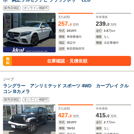
販売店保証
オンライン相談可
支払総額
本体価格
257.
239.
4
0
万円
万円
年式
2019
年
走行
3.8
万km
車検
車検整備付
修復
なし
保証
保証付
整備
法定整備付
住所
秋田県秋田市
無
在庫確認・見積依頼
料
ジープ
ラングラー アンリミテッド スポーツ 4WD カープレイ クル
コン Bカメラ
販売店保証
オンライン相談可
支払総額
本体価格
427.
415.
8
0
万円
万円
年式
2019
年
走行
2.7
万km
車検
'26/11
修復
なし