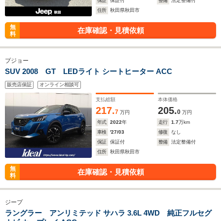
保証
保証付
整備
法定整備付
住所
秋田県秋田市
無
在庫確認・見積依頼
料
プジョー
SUV 2008 GT LEDライト シートヒーター ACC
販売店保証
オンライン相談可
支払総額
本体価格
217.
205.
7
0
万円
万円
年式
2022
年
走行
1.7
万km
車検
'27/03
修復
なし
保証
保証付
整備
法定整備付
住所
秋田県秋田市
無
在庫確認・見積依頼
料
ジープ
ラングラー アンリミテッド サハラ 3.6L 4WD 純正フルセグ