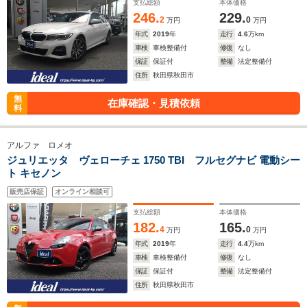
支払総額
本体価格
246.
229.
2
0
万円
万円
年式
2019
年
走行
4.6
万km
車検
車検整備付
修復
なし
保証
保証付
整備
法定整備付
住所
秋田県秋田市
無
在庫確認・見積依頼
料
アルファ ロメオ
ジュリエッタ ヴェローチェ 1750 TBI フルセグナビ 電動シー
ト キセノン
販売店保証
オンライン相談可
支払総額
本体価格
182.
165.
4
0
万円
万円
年式
2019
年
走行
4.4
万km
車検
車検整備付
修復
なし
保証
保証付
整備
法定整備付
住所
秋田県秋田市