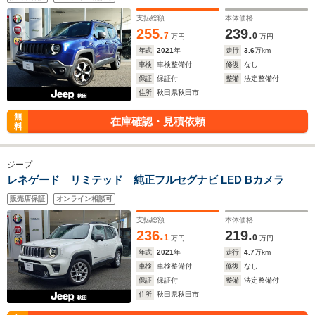
支払総額
本体価格
255.
239.
7
0
万円
万円
年式
2021
年
走行
3.6
万km
車検
車検整備付
修復
なし
保証
保証付
整備
法定整備付
住所
秋田県秋田市
無
在庫確認・見積依頼
料
ジープ
レネゲード リミテッド 純正フルセグナビ LED Bカメラ
販売店保証
オンライン相談可
支払総額
本体価格
236.
219.
1
0
万円
万円
年式
2021
年
走行
4.7
万km
車検
車検整備付
修復
なし
保証
保証付
整備
法定整備付
住所
秋田県秋田市