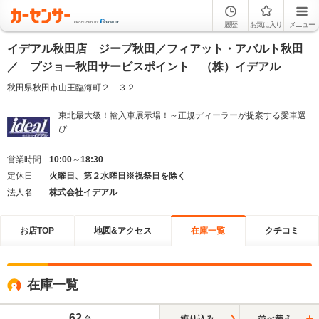
履歴
お気に入り
メニュー
イデアル秋田店 ジープ秋田／フィアット・アバルト秋田
／ プジョー秋田サービスポイント （株）イデアル
秋田県秋田市山王臨海町２－３２
東北最大級！輸入車展示場！～正規ディーラーが提案する愛車選
び
営業時間
10:00～18:30
定休日
火曜日、第２水曜日※祝祭日を除く
法人名
株式会社イデアル
お店TOP
地図&アクセス
在庫一覧
クチコミ
在庫一覧
62
絞り込み
並べ替え
台