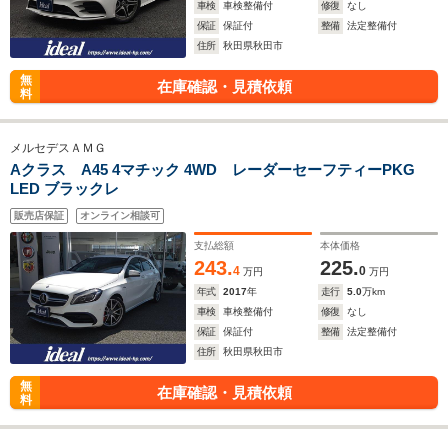
車検
車検整備付
修復
なし
保証
保証付
整備
法定整備付
住所
秋田県秋田市
無
在庫確認・見積依頼
料
メルセデスＡＭＧ
Aクラス A45 4マチック 4WD レーダーセーフティーPKG
LED ブラックレ
販売店保証
オンライン相談可
支払総額
本体価格
243.
225.
4
0
万円
万円
年式
2017
年
走行
5.0
万km
車検
車検整備付
修復
なし
保証
保証付
整備
法定整備付
住所
秋田県秋田市
無
在庫確認・見積依頼
料