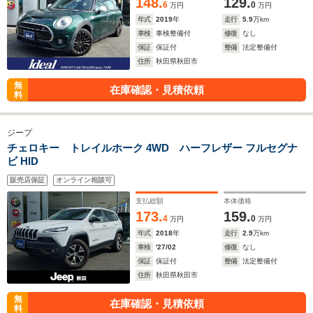
148.
129.
6
0
万円
万円
年式
2019
年
走行
5.9
万km
車検
車検整備付
修復
なし
保証
保証付
整備
法定整備付
住所
秋田県秋田市
無
在庫確認・見積依頼
料
ジープ
チェロキー トレイルホーク 4WD ハーフレザー フルセグナ
ビ HID
販売店保証
オンライン相談可
支払総額
本体価格
173.
159.
4
0
万円
万円
年式
2018
年
走行
2.9
万km
車検
'27/02
修復
なし
保証
保証付
整備
法定整備付
住所
秋田県秋田市
無
在庫確認・見積依頼
料