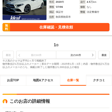
年式
2020
年
走行
4.5
万km
車検
'27/06
修復
なし
保証
保証付
整備
法定整備付
住所
秋田県秋田市
無
在庫確認・見積依頼
料
1
/3
最初
前の30件
次の30件
最後
※人気のクルマは平均1ヶ月で掲載終了
物件数合計1万台以上のメーカー｜算出データ期間：2025年1月～3月｜内容：物件数合計1万台
以上のメーカーのうち、掲載が終了した物件数が1,000台以上の場合
お店TOP
地図&アクセス
在庫一覧
クチコミ
このお店の詳細情報