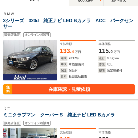
ＢＭＷ
3シリーズ 320d 純正ナビ LED Bカメラ ACC パークセン
サー
販売店保証
オンライン相談可
支払総額
本体価格
133.
115.
4
0
万円
万円
年式
2017
年
走行
3.8
万km
車検
車検整備付
修復
なし
保証
保証付
整備
法定整備付
住所
秋田県秋田市
無
在庫確認・見積依頼
料
ミニ
ミニクラブマン クーパー S 純正ナビ LED Bカメラ
販売店保証
オンライン相談可
支払総額
本体価格