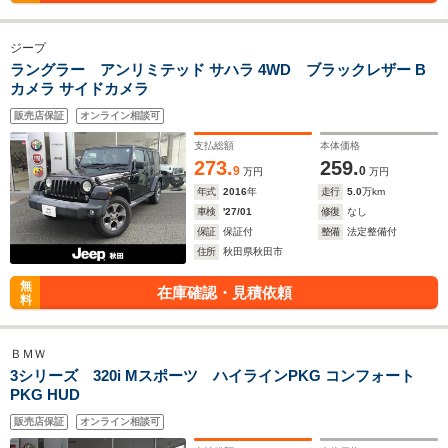
ジープ
ラングラー アンリミテッド サハラ 4WD ブラックレザー B
カメラ サイドカメラ
販売店保証
オンライン相談可
支払総額
本体価格
273.
259.
9
0
万円
万円
年式
2016
年
走行
5.0
万km
車検
'27/01
修復
なし
保証
保証付
整備
法定整備付
住所
秋田県秋田市
無
在庫確認・見積依頼
料
ＢＭＷ
3シリーズ 320i Mスポーツ ハイラインPKG コンフォート
PKG HUD
販売店保証
オンライン相談可