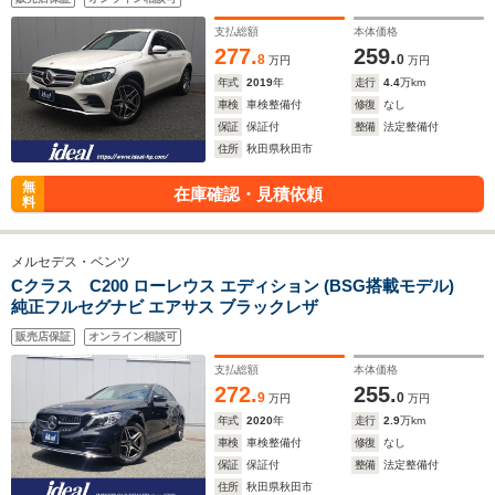
支払総額
本体価格
277.
259.
8
0
万円
万円
年式
2019
年
走行
4.4
万km
車検
車検整備付
修復
なし
保証
保証付
整備
法定整備付
住所
秋田県秋田市
無
在庫確認・見積依頼
料
メルセデス・ベンツ
Cクラス C200 ローレウス エディション (BSG搭載モデル)
純正フルセグナビ エアサス ブラックレザ
販売店保証
オンライン相談可
支払総額
本体価格
272.
255.
9
0
万円
万円
年式
2020
年
走行
2.9
万km
車検
車検整備付
修復
なし
保証
保証付
整備
法定整備付
住所
秋田県秋田市