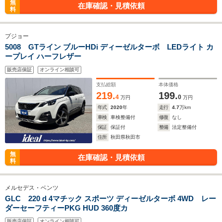
無
在庫確認・見積依頼
料
プジョー
5008 GTライン ブルーHDi ディーゼルターボ LEDライト カ
ープレイ ハーフレザー
販売店保証
オンライン相談可
支払総額
本体価格
219.
199.
4
0
万円
万円
年式
2020
年
走行
4.7
万km
車検
車検整備付
修復
なし
保証
保証付
整備
法定整備付
住所
秋田県秋田市
無
在庫確認・見積依頼
料
メルセデス・ベンツ
GLC 220 d 4マチック スポーツ ディーゼルターボ 4WD レー
ダーセーフティーPKG HUD 360度カ
販売店保証
オンライン相談可