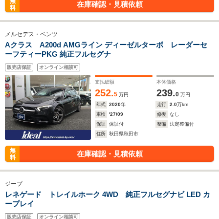
無
在庫確認・見積依頼
料
メルセデス・ベンツ
Aクラス A200d AMGライン ディーゼルターボ レーダーセ
ーフティーPKG 純正フルセグナ
販売店保証
オンライン相談可
支払総額
本体価格
252.
239.
5
0
万円
万円
年式
2020
年
走行
2.0
万km
車検
'27/09
修復
なし
保証
保証付
整備
法定整備付
住所
秋田県秋田市
無
在庫確認・見積依頼
料
ジープ
レネゲード トレイルホーク 4WD 純正フルセグナビ LED カ
ープレイ
販売店保証
オンライン相談可