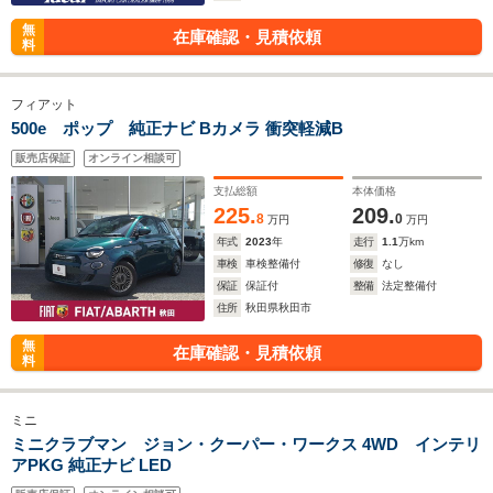
無
在庫確認・見積依頼
料
フィアット
500e ポップ 純正ナビ Bカメラ 衝突軽減B
販売店保証
オンライン相談可
支払総額
本体価格
225.
209.
8
0
万円
万円
年式
2023
年
走行
1.1
万km
車検
車検整備付
修復
なし
保証
保証付
整備
法定整備付
住所
秋田県秋田市
無
在庫確認・見積依頼
料
ミニ
ミニクラブマン ジョン・クーパー・ワークス 4WD インテリ
アPKG 純正ナビ LED