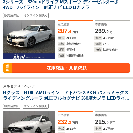
3シリーズ 320d xドライブ Mスポーツ ディーゼルターボ
4WD ハイライン 純正ナビ LED Bカメラ
販売店保証
オンライン相談可
支払総額
本体価格
287.
269.
4
0
万円
万円
年式
2019
年
走行
3.0
万km
車検
車検整備付
修復
なし
保証
保証付
整備
法定整備付
住所
秋田県秋田市
無
在庫確認・見積依頼
料
メルセデス・ベンツ
Bクラス B180 AMGライン アドバンスPKG パノラミックス
ライディングルーフ 純正フルセグナビ 360度カメラ LEDライト
衝突軽減B ACC ETC 純正18インチAW!
販売店保証
オンライン相談可
支払総額
本体価格
232.
215.
3
0
万円
万円
年式
2019
年
走行
2.3
万km