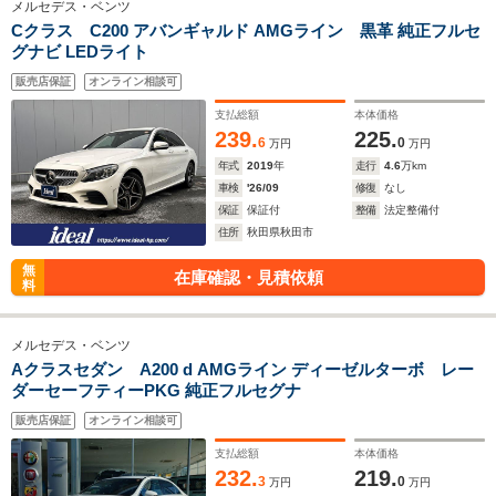
メルセデス・ベンツ
Cクラス C200 アバンギャルド AMGライン 黒革 純正フルセ
グナビ LEDライト
販売店保証
オンライン相談可
支払総額
本体価格
239.
225.
6
0
万円
万円
年式
2019
年
走行
4.6
万km
車検
'26/09
修復
なし
保証
保証付
整備
法定整備付
住所
秋田県秋田市
無
在庫確認・見積依頼
料
メルセデス・ベンツ
Aクラスセダン A200 d AMGライン ディーゼルターボ レー
ダーセーフティーPKG 純正フルセグナ
販売店保証
オンライン相談可
支払総額
本体価格
232.
219.
3
0
万円
万円