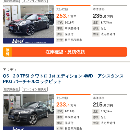
販売店保証
オンライン相談可
支払総額
本体価格
253.
235.
4
0
万円
万円
年式
2019
年
走行
3.7
万km
車検
車検整備付
修復
なし
保証
保証付
整備
法定整備付
住所
秋田県秋田市
無
在庫確認・見積依頼
料
アウディ
Q5 2.0 TFSI クワトロ 1st エディション 4WD アシスタンス
PKG バーチャルコックピット
販売店保証
オンライン相談可
支払総額
本体価格
233.
215.
4
0
万円
万円
年式
2018
年
走行
4.9
万km
車検
車検整備付
修復
なし
保証
保証付
整備
法定整備付
住所
秋田県秋田市