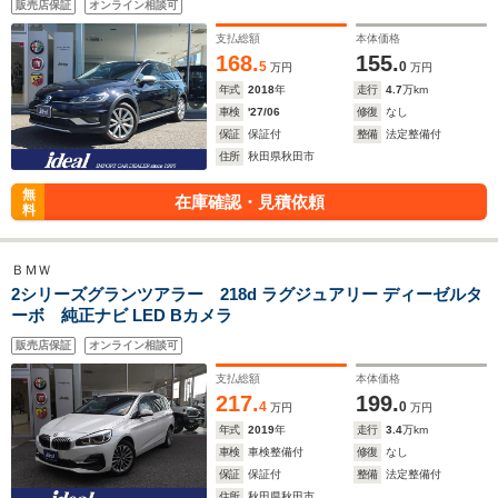
販売店保証
オンライン相談可
支払総額
本体価格
168.
155.
5
0
万円
万円
年式
2018
年
走行
4.7
万km
車検
'27/06
修復
なし
保証
保証付
整備
法定整備付
住所
秋田県秋田市
無
在庫確認・見積依頼
料
ＢＭＷ
2シリーズグランツアラー 218d ラグジュアリー ディーゼルタ
ーボ 純正ナビ LED Bカメラ
販売店保証
オンライン相談可
支払総額
本体価格
217.
199.
4
0
万円
万円
年式
2019
年
走行
3.4
万km
車検
車検整備付
修復
なし
保証
保証付
整備
法定整備付
住所
秋田県秋田市