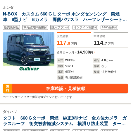
ホンダ
N-BOX カスタム 660 G L ターボ ホンダセンシング 禁煙
車 8型ナビ Bカメラ 両側パワスラ ハーフレザーシート
前席シートヒーター 追従型クルコン パドルシフト ピタ駐
販売店保証
車両品質評価書付
購入プラン付
オンライン相談可
360°画像付
ミラー LEDオートライト ビルトインETC 15インチAW
アイドリングストップ
支払総額
本体価格
117.
114.
9
7
万円
万円
14,900
通常ローン
月々
円
年式
2019
年
走行
4.8
万km
車検
'26/11
修復
なし
保証
保証付
整備
法定整備付
住所
香川県高松市
無
在庫確認・見積依頼
料
カーセンサーアフター保証がBプランに付いています
ダイハツ
タフト 660 Gターボ 禁煙 純正9型ナビ 全方位カメラ ガ
ラスルーフ 衝突被害軽減システム 横滑り防止装置 ター
ボ フルセグTV 前方ドライブレコーダー 前席シートヒータ