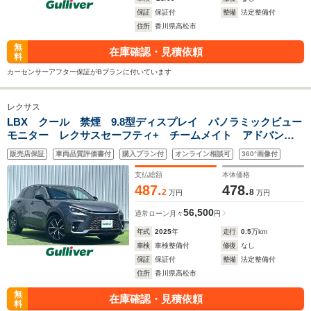
保証
保証付
整備
法定整備付
住所
香川県高松市
無
在庫確認・見積依頼
料
カーセンサーアフター保証がBプランに付いています
レクサス
LBX クール 禁煙 9.8型ディスプレイ パノラミックビュー
モニター レクサスセーフティ+ チームメイト アドバンス
ドドライブ アドバンスドパーク ナビ連動ドライブレコーダ
販売店保証
車両品質評価書付
購入プラン付
オンライン相談可
360°画像付
ー ステアリングヒーター シートヒーター
支払総額
本体価格
487.
478.
2
8
万円
万円
56,500
通常ローン
月々
円
年式
2025
年
走行
0.5
万km
車検
車検整備付
修復
なし
保証
保証付
整備
法定整備付
住所
香川県高松市
無
在庫確認・見積依頼
料