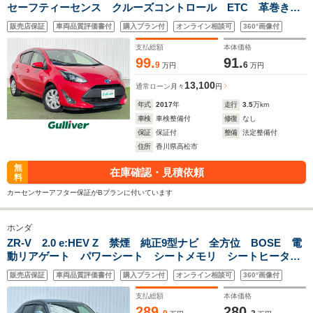
セーフティーセンス クルーズコントロール ETC 革巻きス
テアリング LEDオートヘッドライト スマートキー プッシ
販売店保証
車両品質評価書付
購入プラン付
オンライン相談可
360°画像付
ュスタート 純正フロアマット ドアバイザー
支払総額
本体価格
99.
91.
9
6
万円
万円
13,100
通常ローン
月々
円
年式
2017
年
走行
3.5
万km
車検
車検整備付
修復
なし
保証
保証付
整備
法定整備付
住所
香川県高松市
無
在庫確認・見積依頼
料
カーセンサーアフター保証がBプランに付いています
ホンダ
ZR-V 2.0 e:HEV Z 禁煙 純正9型ナビ 全方位 BOSE 電
動リアゲート パワーシート シートメモリ シートヒータ
ー エアシート 本革シート ステアリングヒーター パドル
販売店保証
車両品質評価書付
購入プラン付
オンライン相談可
360°画像付
シフト ETC2.0 ワイヤレス充電 ワンオーナー
支払総額
本体価格
289.
280.