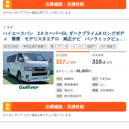
無
在庫確認・見積依頼
料
カーセンサーアフター保証がBプランに付いています
トヨタ
ハイエースバン 2.0 スーパーGL ダークプライムII ロングボデ
ィ 禁煙 モデリスタエアロ 純正ナビ パノラミックビュー
モニター 両側電動ドア デジタルインナーミラー トヨタセ
販売店保証
車両品質評価書付
購入プラン付
オンライン相談可
360°画像付
ーフティセンス ウッドコンビステアリング ステアリングス
イッチ ハーフレザーシート ドラレコ
支払総額
本体価格
317.
310.
2
6
万円
万円
36,800
通常ローン
月々
円
年式
2020
年
走行
7.2
万km
車検
車検整備付
修復
なし
保証
保証付
整備
法定整備付
住所
香川県高松市
無
在庫確認・見積依頼
料
カーセンサーアフター保証がBプランに付いています