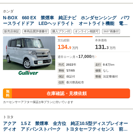
ホンダ
N-BOX 660 EX 禁煙車 純正ナビ ホンダセンシング パワ
ースライドドア LEDヘッドライト オートライト機能 電子
パーキング リアクリアランスソナー 前後ドライブレコーダ
販売店保証
車両品質評価書付
購入プラン付
オンライン相談可
360°画像付
ー ステアリングリモコン レーンキープアシスト
支払総額
本体価格
134.
131.
9
3
万円
万円
17,000
通常ローン
月々
円
年式
2022
年
走行
0.6
万km
車検
'27/05
修復
なし
保証
保証付
整備
法定整備付
住所
香川県高松市
無
在庫確認・見積依頼
料
カーセンサーアフター保証がBプランに付いています
トヨタ
アクア 1.5 Z 禁煙車 全方位 純正10.5型ディスプレイオー
ディオ アドバンストパーク トヨタセーフティセンス 前後