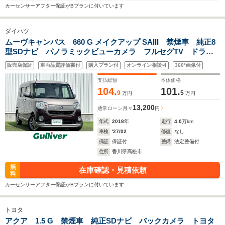
カーセンサーアフター保証がBプランに付いています
ダイハツ
ムーヴキャンバス 660 G メイクアップ SAIII 禁煙車 純正8
型SDナビ パノラミックビューカメラ フルセグTV ドライ
ブレコーダー 衝突被害軽減システム レーンキープアシス
販売店保証
車両品質評価書付
購入プラン付
オンライン相談可
360°画像付
ト 両側パワースライドドア 純正アルミホイール 純正フロ
アマット
支払総額
本体価格
104.
101.
9
5
万円
万円
13,200
通常ローン
月々
円
年式
2018
年
走行
4.0
万km
車検
'27/02
修復
なし
保証
保証付
整備
法定整備付
住所
香川県高松市
無
在庫確認・見積依頼
料
カーセンサーアフター保証がBプランに付いています
トヨタ
アクア 1.5 G 禁煙車 純正SDナビ バックカメラ トヨタ