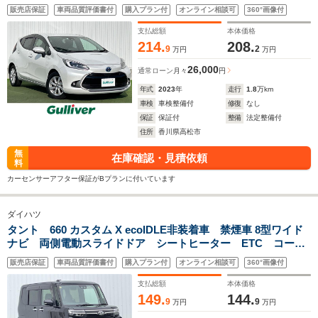
ドラレコ ETC2.0 HUD BSM LEDライト 純正15インチ
販売店保証
車両品質評価書付
購入プラン付
オンライン相談可
360°画像付
AW レーダー探知機 キーレス
支払総額
本体価格
214.
208.
9
2
万円
万円
26,000
通常ローン
月々
円
年式
2023
年
走行
1.8
万km
車検
車検整備付
修復
なし
保証
保証付
整備
法定整備付
住所
香川県高松市
無
在庫確認・見積依頼
料
カーセンサーアフター保証がBプランに付いています
ダイハツ
タント 660 カスタム X ecoIDLE非装着車 禁煙車 8型ワイド
ナビ 両側電動スライドドア シートヒーター ETC コーナ
ーセンサー レーダークルーズコントロール ハーフレザーシ
販売店保証
車両品質評価書付
購入プラン付
オンライン相談可
360°画像付
ート LEDヘッドライト プッシュスタート スマートキー
サンシェード
支払総額
本体価格
149.
144.
9
9
万円
万円