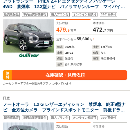
アウトランダー PHEV 2.4 P エグゼクティブ パッケージ
4WD 禁煙車 12.3型ナビ パノラマサンルーフ マイパイロ
ット 全方位 ワイヤレス充電 デジタルインナーミラー 本
販売店保証
車両品質評価書付
購入プラン付
オンライン相談可
360°画像付
革 シートヒーター エアシート パワーシート ヤマハサウ
ンド ETC2.0 前後ドラレコ
支払総額
本体価格
479.
472.
9
7
万円
万円
55,600
通常ローン
月々
円
年式
2025
年
走行
1.9
万km
車検
'28/01
修復
なし
保証
保証付
整備
法定整備付
住所
香川県高松市
無
在庫確認・見積依頼
料
カーセンサーアフター保証がBプランに付いています
日産
ノートオーラ 1.2 G レザーエディション 禁煙車 純正9型ナ
ビ 全方位カメラ ブラインドスポットモニター 前後ドライ
ブレコーダー デジタルインナーミラー シートヒーター ハ
販売店保証
車両品質評価書付
購入プラン付
オンライン相談可
360°画像付
ンドルヒーター LEDヘッドライト ETC オートハイビー
ム フルセグ
支払総額
本体価格