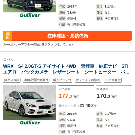
年式
2017
年
走行
3.1
万km
車検
'28/06
修復
なし
保証
保証付
整備
法定整備付
住所
香川県高松市
無
在庫確認・見積依頼
料
カーセンサーアフター保証がBプランに付いています
スバル
WRX S4 2.0GT-S アイサイト 4WD 禁煙車 純正ナビ STI
エアロ バックカメラ レザーシート シートヒーター パワ
ーシート 革巻きステアリング パドルシフト ETC 純正18
販売店保証
車両品質評価書付
購入プラン付
オンライン相談可
360°画像付
インチアルミ 純正フロアマット 電子パーキング アイサイ
ト
支払総額
本体価格
177.
170.
2
2
万円
万円
21,400
通常ローン
月々
円
年式
2014
年
走行
6.1
万km
車検
'27/11
修復
なし
保証
保証付
整備
法定整備付
住所
香川県高松市