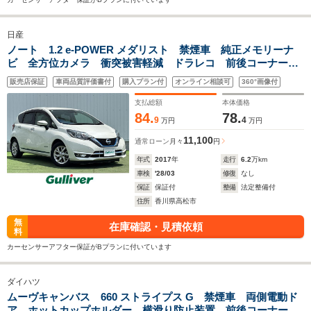
日産
ノート 1.2 e-POWER メダリスト 禁煙車 純正メモリーナ
ビ 全方位カメラ 衝突被害軽減 ドラレコ 前後コーナーセ
ンサー LEDヘッドライト フォグランプ ウィンカーミラ
販売店保証
車両品質評価書付
購入プラン付
オンライン相談可
360°画像付
ー ISOFIX Bluetooth 革巻きステアリング ETC
支払総額
本体価格
84.
78.
9
4
万円
万円
11,100
通常ローン
月々
円
年式
2017
年
走行
6.2
万km
車検
'28/03
修復
なし
保証
保証付
整備
法定整備付
住所
香川県高松市
無
在庫確認・見積依頼
料
カーセンサーアフター保証がBプランに付いています
ダイハツ
ムーヴキャンバス 660 ストライプス G 禁煙車 両側電動ド
ア ホットカップホルダー 横滑り防止装置 前後コーナーセ