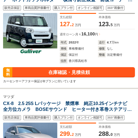
ンサー 前席シートヒーター ETC アイドリングストップ
販売店保証
車両品質評価書付
購入プラン付
オンライン相談可
360°画像付
スマートキー ベンチシート LEDオートヘッドライト
ISOFIX
支払総額
本体価格
127.
123.
2
5
万円
万円
16,100
通常ローン
月々
円
年式
2022
年
走行
4.7
万km
車検
車検整備付
修復
なし
保証
保証付
整備
法定整備付
住所
香川県高松市
無
在庫確認・見積依頼
料
カーセンサーアフター保証がBプランに付いています
マツダ
CX-8 2.5 25S Lパッケージ 禁煙車 純正10.25インチナビ
全方位カメラ BOSEサウンド ヒーター付き革巻ステアリン
グ 前席パワーシート シートヒーター エアシート HUD
販売店保証
車両品質評価書付
購入プラン付
オンライン相談可
360°画像付
BSM i-ACTIVSENSE ワイヤレス充電
支払総額
本体価格
299.
288.
2
0
万円
万円