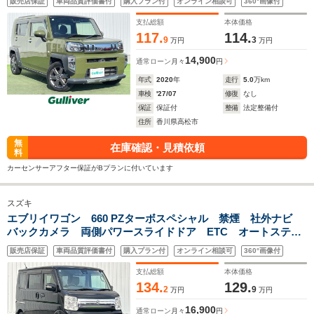
販売店保証
車両品質評価書付
購入プラン付
オンライン相談可
360°画像付
ー LED ETC スマートキー スペアキー
支払総額
本体価格
117.
114.
9
3
万円
万円
14,900
通常ローン
月々
円
年式
2020
年
走行
5.0
万km
車検
'27/07
修復
なし
保証
保証付
整備
法定整備付
住所
香川県高松市
無
在庫確認・見積依頼
料
カーセンサーアフター保証がBプランに付いています
スズキ
エブリイワゴン 660 PZターボスペシャル 禁煙 社外ナビ
バックカメラ 両側パワースライドドア ETC オートステッ
プ デジタルインナーミラー Bluetooth レザー調シートカ
販売店保証
車両品質評価書付
購入プラン付
オンライン相談可
360°画像付
バー ステアリングリモコン 社外アルミホイール スペアキ
ー
支払総額
本体価格
134.
129.
2
9
万円
万円
16,900
通常ローン
月々
円