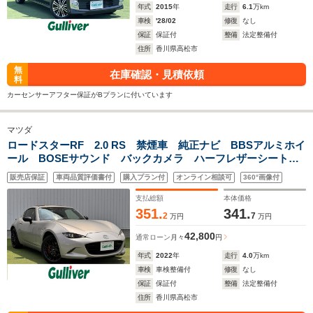
年式
2015
年
走行
6.1
万km
車検
'28/02
修復
なし
保証
保証付
整備
法定整備付
住所
香川県高松市
無
在庫確認・見積依頼
料
カーセンサーアフター保証がBプランに付いています
マツダ
ロードスターRF 2.0 RS 禁煙車 純正ナビ BBSアルミホイ
ール BOSEサウンド バックカメラ ハーフレザーシート
アイドリングストップ ブレンボキャリパー ドライブレコ
販売店保証
車両品質評価書付
購入プラン付
オンライン相談可
360°画像付
ーダー コーナーセンサー 衝突軽減ブレーキ クルコン
支払総額
本体価格
351.
341.
2
7
万円
万円
42,800
通常ローン
月々
円
年式
2022
年
走行
4.0
万km
車検
車検整備付
修復
なし
保証
保証付
整備
法定整備付
住所
香川県高松市