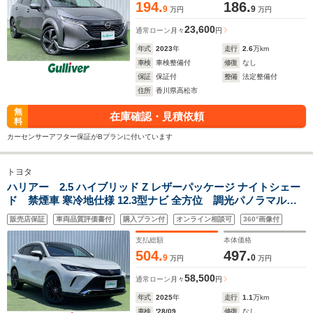
194.
186.
9
9
万円
万円
23,600
通常ローン
月々
円
年式
2023
年
走行
2.6
万km
車検
車検整備付
修復
なし
保証
保証付
整備
法定整備付
住所
香川県高松市
無
在庫確認・見積依頼
料
カーセンサーアフター保証がBプランに付いています
トヨタ
ハリアー 2.5 ハイブリッド Z レザーパッケージ ナイトシェー
ド 禁煙車 寒冷地仕様 12.3型ナビ 全方位 調光パノラマルー
フ JBL 黒レザー シートヒーター/ベンチレーション 電動
販売店保証
車両品質評価書付
購入プラン付
オンライン相談可
360°画像付
リアゲート 衝突軽減 レーダークルーズコントロール デジ
タルインナーミラー ETC
支払総額
本体価格
504.
497.
9
0
万円
万円
58,500
通常ローン
月々
円
年式
2025
年
走行
1.1
万km
車検
'28/09
修復
なし