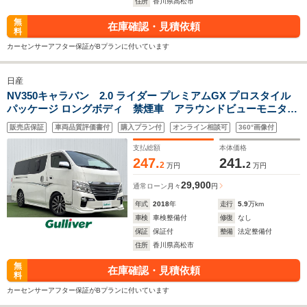
住所
香川県高松市
無
在庫確認・見積依頼
料
カーセンサーアフター保証がBプランに付いています
日産
NV350キャラバン 2.0 ライダー プレミアムGX プロスタイル
パッケージ ロングボディ 禁煙車 アラウンドビューモニタ
ー 後席モニターアルパイン 純正エアロパーツ ストラーダ
販売店保証
車両品質評価書付
購入プラン付
オンライン相談可
360°画像付
ナビ パワースライドドア エマージェンシーブレーキ 17イ
ンチアルミホイール 玄武ローダウンパーツ LEDライト
支払総額
本体価格
247.
241.
2
2
万円
万円
29,900
通常ローン
月々
円
年式
2018
年
走行
5.9
万km
車検
車検整備付
修復
なし
保証
保証付
整備
法定整備付
住所
香川県高松市
無
在庫確認・見積依頼
料
カーセンサーアフター保証がBプランに付いています