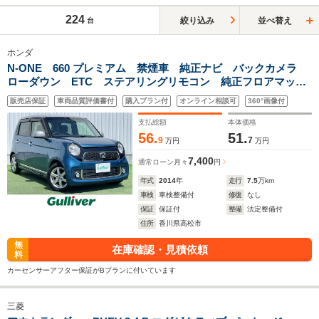
224
絞り込み
並べ替え
台
ホンダ
N-ONE 660 プレミアム 禁煙車 純正ナビ バックカメラ
ローダウン ETC ステアリングリモコン 純正フロアマッ
ト 純正AW14インチ オートライト HIDヘッドライト スマ
販売店保証
車両品質評価書付
購入プラン付
オンライン相談可
360°画像付
ートキー プッシュスタート
支払総額
本体価格
56.
51.
9
7
万円
万円
7,400
通常ローン
月々
円
年式
2014
年
走行
7.5
万km
車検
車検整備付
修復
なし
保証
保証付
整備
法定整備付
住所
香川県高松市
無
在庫確認・見積依頼
料
カーセンサーアフター保証がBプランに付いています
三菱