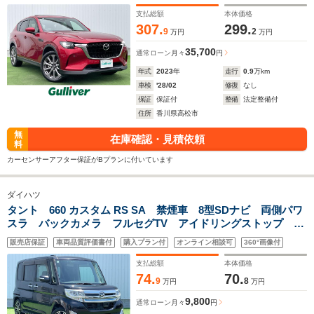
ン ステアリングヒーター ワイヤレス充電 i-ACTIVSENSE
1オーナー
支払総額
本体価格
307.
299.
9
2
万円
万円
35,700
通常ローン
月々
円
年式
2023
年
走行
0.9
万km
車検
'28/02
修復
なし
保証
保証付
整備
法定整備付
住所
香川県高松市
無
在庫確認・見積依頼
料
カーセンサーアフター保証がBプランに付いています
ダイハツ
タント 660 カスタム RS SA 禁煙車 8型SDナビ 両側パワ
スラ バックカメラ フルセグTV アイドリングストップ
ETC LEDヘッドライト・フォグ ウィンカーミラー オート
販売店保証
車両品質評価書付
購入プラン付
オンライン相談可
360°画像付
ライト 純正フロアマット スマートキー スペアキー
支払総額
本体価格
74.
70.
9
8
万円
万円
9,800
通常ローン
月々
円