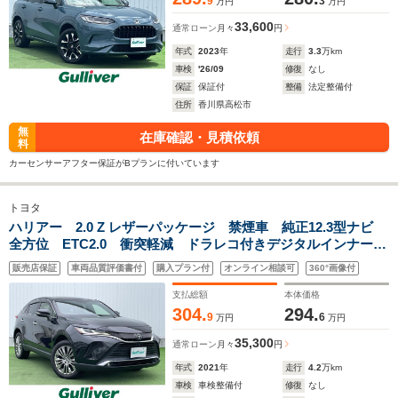
9
3
万円
万円
33,600
通常ローン
月々
円
年式
2023
年
走行
3.3
万km
車検
'26/09
修復
なし
保証
保証付
整備
法定整備付
住所
香川県高松市
無
在庫確認・見積依頼
料
カーセンサーアフター保証がBプランに付いています
トヨタ
ハリアー 2.0 Z レザーパッケージ 禁煙車 純正12.3型ナビ
全方位 ETC2.0 衝突軽減 ドラレコ付きデジタルインナーミ
ラー ヘッドアップディスプレイ 前後コーナーセンサー パ
販売店保証
車両品質評価書付
購入プラン付
オンライン相談可
360°画像付
ワーシート エアシート シートヒーター シートメモリー
支払総額
本体価格
304.
294.
9
6
万円
万円
35,300
通常ローン
月々
円
年式
2021
年
走行
4.2
万km
車検
車検整備付
修復
なし