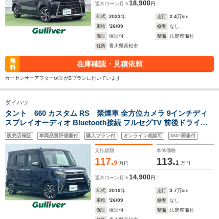
18,900
通常ローン
月々
円
年式
2023
年
走行
2.4
万km
車検
'26/09
修復
なし
保証
保証付
整備
法定整備付
住所
香川県高松市
無
在庫確認・見積依頼
料
カーセンサーアフター保証がBプランに付いています
ダイハツ
タント 660 カスタム RS 禁煙車 全方位カメラ 9インチディ
スプレイオーディオ Bluetooth接続 フルセグTV 前後ドライブ
レコーダー DVD再生 ビルトインETC スマートアシスト 両
販売店保証
車両品質評価書付
購入プラン付
オンライン相談可
360°画像付
側パワースライドドア 純正マット
支払総額
本体価格
117.
113.
9
1
万円
万円
14,900
通常ローン
月々
円
年式
2019
年
走行
3.7
万km
車検
'26/09
修復
なし
保証
保証付
整備
法定整備付