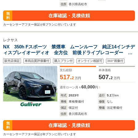
住所
香川県高松市
無
在庫確認・見積依頼
料
カーセンサーアフター保証がBプランに付いています
レクサス
NX 350h Fスポーツ 禁煙車 ムーンルーフ 純正14インチデ
ィスプレイオーディオ 全方位 前後ドライブレコーダー ワ
イヤレス充電 HUD ビルトインETC2.0 BSM シートヒー
販売店保証
車両品質評価書付
購入プラン付
オンライン相談可
360°画像付
ター 電動リアゲート ステアリングリモコン
支払総額
本体価格
517.
507.
2
2
万円
万円
60,000
通常ローン
月々
円
年式
2023
年
走行
5.2
万km
車検
車検整備付
修復
なし
保証
保証付
整備
法定整備付
住所
香川県高松市
無
在庫確認・見積依頼
料
カーセンサーアフター保証がBプランに付いています