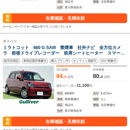
保証
保証付
整備
法定整備付
住所
香川県高松市
無
在庫確認・見積依頼
料
カーセンサーアフター保証がBプランに付いています
ダイハツ
ミラトコット 660 G SAIII 禁煙車 社外ナビ 全方位カメ
ラ 前後ドライブレコーダー 前席シートヒーター スマート
アシストIII 純正ホイルキャップ ETC スマートキー2本 プ
販売店保証
車両品質評価書付
購入プラン付
オンライン相談可
360°画像付
ッシュスタート USB入力端子 エアバック BT接続
支払総額
本体価格
84.
80.
9
0
万円
万円
11,100
通常ローン
月々
円
年式
2019
年
走行
2.2
万km
車検
車検整備付
修復
なし
保証
保証付
整備
法定整備付
住所
香川県高松市
無
在庫確認・見積依頼
料
カーセンサーアフター保証がBプランに付いています