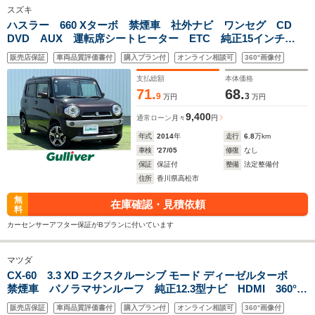
スズキ
ハスラー 660 Xターボ 禁煙車 社外ナビ ワンセグ CD
DVD AUX 運転席シートヒーター ETC 純正15インチ
AW 純正フロアマット 革巻きステアリング ステリモ レ
販売店保証
車両品質評価書付
購入プラン付
オンライン相談可
360°画像付
ーダーブレーキサポート 横滑り防止装置 キーレス
支払総額
本体価格
71.
68.
9
3
万円
万円
9,400
通常ローン
月々
円
年式
2014
年
走行
6.8
万km
車検
'27/05
修復
なし
保証
保証付
整備
法定整備付
住所
香川県高松市
無
在庫確認・見積依頼
料
カーセンサーアフター保証がBプランに付いています
マツダ
CX-60 3.3 XD エクスクルーシブ モード ディーゼルターボ
禁煙車 パノラマサンルーフ 純正12.3型ナビ HDMI 360°ビ
ューモニター ナッパレザーシート シートベンチレーショ
販売店保証
車両品質評価書付
購入プラン付
オンライン相談可
360°画像付