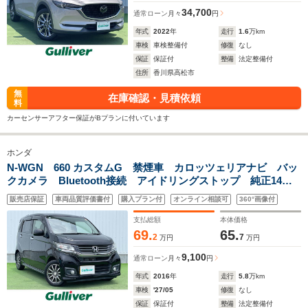
34,700
通常ローン
月々
円
年式
2022
年
走行
1.6
万km
車検
車検整備付
修復
なし
保証
保証付
整備
法定整備付
住所
香川県高松市
無
在庫確認・見積依頼
料
カーセンサーアフター保証がBプランに付いています
ホンダ
N-WGN 660 カスタムG 禁煙車 カロッツェリアナビ バッ
クカメラ Bluetooth接続 アイドリングストップ 純正14イ
ンチアルミホイール スマートキー スペアキー ベンチシー
販売店保証
車両品質評価書付
購入プラン付
オンライン相談可
360°画像付
ト フロアマット ドアバイザー LED フォグ
支払総額
本体価格
69.
65.
2
7
万円
万円
9,100
通常ローン
月々
円
年式
2016
年
走行
5.8
万km
車検
'27/05
修復
なし
保証
保証付
整備
法定整備付