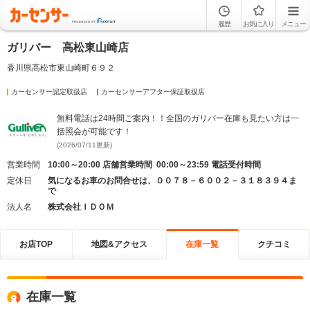
履歴
お気に入り
メニュー
ガリバー 高松東山崎店
香川県高松市東山崎町６９２
カーセンサー認定取扱店
カーセンサーアフター保証取扱店
無料電話は24時間ご案内！！全国のガリバー在庫も見たい方は一
括照会が可能です！
(2026/07/11更新)
営業時間
10:00～20:00 店舗営業時間 00:00～23:59 電話受付時間
定休日
気になるお車のお問合せは、００７８－６００２－３１８３９４ま
で
法人名
株式会社ＩＤＯＭ
お店TOP
地図&アクセス
在庫一覧
クチコミ
在庫一覧