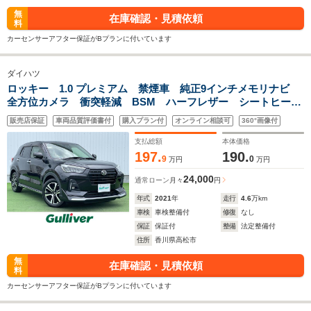
無
在庫確認・見積依頼
料
カーセンサーアフター保証がBプランに付いています
ダイハツ
ロッキー 1.0 プレミアム 禁煙車 純正9インチメモリナビ
全方位カメラ 衝突軽減 BSM ハーフレザー シートヒータ
ー クリアランスソナー LEDヘッドライト フォグランプ
販売店保証
車両品質評価書付
購入プラン付
オンライン相談可
360°画像付
ウィンカーミラー ETC スマートキー スペアキー
支払総額
本体価格
197.
190.
9
0
万円
万円
24,000
通常ローン
月々
円
年式
2021
年
走行
4.6
万km
車検
車検整備付
修復
なし
保証
保証付
整備
法定整備付
住所
香川県高松市
無
在庫確認・見積依頼
料
カーセンサーアフター保証がBプランに付いています