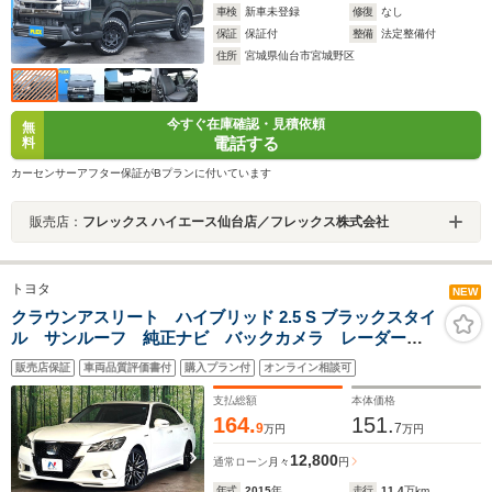
車検
新車未登録
修復
なし
保証
保証付
整備
法定整備付
住所
宮城県仙台市宮城野区
今すぐ在庫確認・見積依頼
無
電話する
料
カーセンサーアフター保証がBプランに付いています
販売店：
フレックス ハイエース仙台店／フレックス株式会社
トヨタ
NEW
クラウンアスリート ハイブリッド 2.5 S ブラックスタイ
ル サンルーフ 純正ナビ バックカメラ レーダーク
ルーズ 禁煙車 レザーシート 前席シートエアコン
販売店保証
車両品質評価書付
購入プラン付
オンライン相談可
コーナーセンサー スマートキー Bluetooth再生 HID
ヘッド ETC 純正18インチアルミ
支払総額
本体価格
164.
151.
9
7
万円
万円
12,800
通常ローン
月々
円
年式
2015
年
走行
11.4
万km