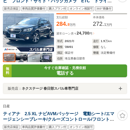
ビ フロント・サイド・バックカメラ ETC ドライブ
レコーダー パワーバックドア 黒革シート パワーシ
販売店保証
車両品質評価書付
購入プラン付
オンライン相談可
360°画像付
ート シートヒーター アイサイトセイフティプラス
純正18インチアルミホイール スマートキー
支払総額
本体価格
284.
272.
9
1
万円
万円
24,700
通常ローン
月々
円
年式
2021
年
走行
1.9
万km
車検
'28/01
修復
なし
保証
保証付
整備
法定整備付
住所
埼玉県春日部市
今すぐ在庫確認・見積依頼
無
電話する
料
販売店：
ネクステージ 春日部スバル車専門店
日産
ティアナ 2.5 XL ナビAVMパッケージ 電動シート/エマ
ージェンシーブレーキ/クルーズコントロール/フロント&
バックソナー/BSW/ETC/アラウンドビューモニター/純正
販売店保証
車両品質評価書付
購入プラン付
オンライン相談可