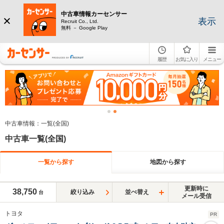
中古車情報カーセンサー
表示
Recruit Co., Ltd.
無料 － Google Play
履歴
お気に入り
メニュー
中古車情報：一覧(全国)
中古車一覧(全国)
一覧から探す
地図から探す
更新時に
38,750
絞り込み
並べ替え
台
メール受信
トヨタ
PR