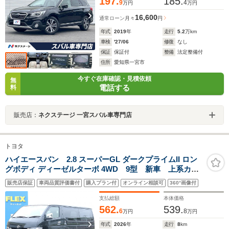
197.
185.
9
4
万円
万円
16,600
通常ローン
月々
円
年式
2019
年
走行
5.2
万km
車検
'27/06
修復
なし
保証
保証付
整備
法定整備付
住所
愛知県一宮市
今すぐ在庫確認・見積依頼
無
電話する
料
販売店：
ネクステージ 一宮スバル車専門店
トヨタ
ハイエースバン 2.8 スーパーGL ダークプライムII ロン
グボディ ディーゼルターボ 4WD 9型 新車 上系カス
タム ティーフォーススポイラー オーバーフェンダ
販売店保証
車両品質評価書付
購入プラン付
オンライン相談可
360°画像付
ー NT-1アルミ&ダンロップRTタイヤ 両側パワースラ
イドドア 寒冷地仕様 ベットキット オメガLEDテー
支払総額
本体価格
ルランプ
562.
539.
6
8
万円
万円
年式
2026
年
走行
8
km