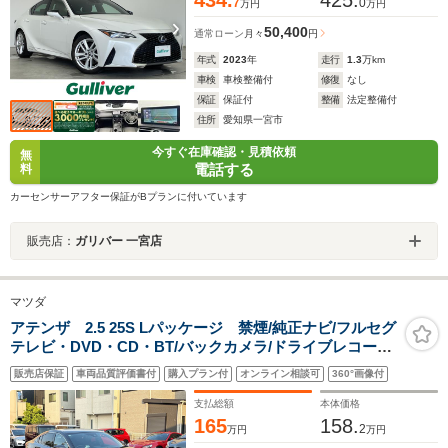
7
0
万円
万円
50,400
通常ローン
月々
円
年式
2023
年
走行
1.3
万km
車検
車検整備付
修復
なし
保証
保証付
整備
法定整備付
住所
愛知県一宮市
今すぐ在庫確認・見積依頼
無
電話する
料
カーセンサーアフター保証がBプランに付いています
販売店：
ガリバー 一宮店
マツダ
アテンザ 2.5 25S Lパッケージ 禁煙/純正ナビ/フルセグ
テレビ・DVD・CD・BT/バックカメラ/ドライブレコーダ
ー/HUD/BSM/ACC/BOSE/HUD/BSM/ACC/MTモード/パ
販売店保証
車両品質評価書付
購入プラン付
オンライン相談可
360°画像付
ドルシフト/電子ホールド/前席パワーシート・シートヒー
ター/ステアリングヒーター/ETC/
支払総額
本体価格
165
158.
2
万円
万円