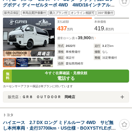
グボディ ディーゼルターボ 4WD 4WD/16インチアルミ/
フロントエアロ/ベットキット/シートカバー/エンジンカバ
販売店保証
車両品質評価書付
購入プラン付
オンライン相談可
360°画像付
ー/両側電動スライドドア/衝突軽減ブレーキ/パノラミック
ビューモニター/純正7インチナビ/キャンピングカー/車中
支払総額
本体価格
泊
437
419.
8
万円
万円
39,900
通常ローン
月々
円
年式
2022
年
走行
3.2
万km
車検
車検整備付
修復
なし
保証
保証付
整備
法定整備付
住所
愛知県岡崎市
今すぐ在庫確認・見積依頼
無
電話する
料
カーセンサーアフター保証がBプランに付いています
販売店：
ＧＲ８ ＯＵＴＤＯＯＲ 岡崎店
トヨタ
ハイエース 2.7 DX ロング ミドルルーフ 4WD サビ無
し本州車両・走行37700km・US仕様・BOXYSTYLEボン