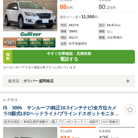
88
80.
2
万円
万円
11,500
通常ローン
月々
円
年式
2017
年
走行
10.8
万km
車検
'28/01
修復
なし
保証
保証付
整備
法定整備付
住所
岩手県盛岡市
今すぐ在庫確認・見積依頼
無
電話する
料
カーセンサーアフター保証がBプランに付いています
販売店：
ガリバー 盛岡南店
レクサス
IS 300h サンルーフ/純正10.3インチナビ/全方位カメ
ラ/3眼式LEDヘッドライト/ブラインドスポットモニター/
パドルシフト/ドライブレコーダー/ETC2.0/シートヒータ
販売店保証
車両品質評価書付
購入プラン付
オンライン相談可
360°画像付
ー/パワーシート/純正アルミホイール/衝突軽減ブレー
キ/USB/
支払総額
本体価格
434.
425.