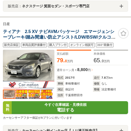
販売店：
ネクステージ 箕面セダン・スポーツ専門店
日産
ティアナ 2.5 XV ナビAVMパッケージ エマージェンシ
ーブレーキ/踏み間違い防止アシスト/LDW/BSW/クルコ
ン/HIDヘッド・Fフォグ/黒革シート/Pシート/シートエア
販売店保証
車両品質評価書付
購入プラン付
オンライン相談可
360°画像付
コン/Pオットマン/コネクトナビゲーション/アラウンドビ
ュー/フルセグTV/DVD/Bluetooth/ETC
支払総額
本体価格
79.
65.
8
9
万円
万円
8,800
通常ローン
月々
円
年式
2017
年
走行
7.8
万km
車検
車検整備付
修復
なし
保証
保証付
整備
法定整備付
住所
千葉県野田市
今すぐ在庫確認・見積依頼
無
電話する
料
カーセンサーアフター保証がAプランに付いています
販売店：
カーネーション柏インター店【ＪＵ適正販売店】