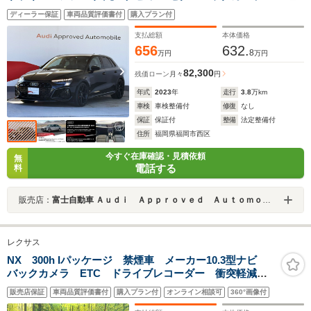
純正アルミ ETC スマートキー
ディーラー保証
車両品質評価書付
購入プラン付
支払総額
本体価格
656
632.
8
万円
万円
82,300
残価ローン
月々
円
年式
2023
年
走行
3.8
万km
車検
車検整備付
修復
なし
保証
保証付
整備
法定整備付
住所
福岡県福岡市西区
今すぐ在庫確認・見積依頼
無
電話する
料
販売店：
富士自動車 Ａｕｄｉ Ａｐｐｒｏｖｅｄ Ａｕｔｏｍｏｂｉｌｅ福岡マリーナ
レクサス
NX 300h Iパッケージ 禁煙車 メーカー10.3型ナビ
バックカメラ ETC ドライブレコーダー 衝突軽減
レーダークルーズコントロール LEDヘッドライト シ
販売店保証
車両品質評価書付
購入プラン付
オンライン相談可
360°画像付
ートヒーター パワーバックドア