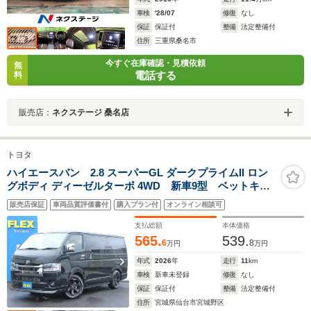
車検
'28/07
修復
なし
保証
保証付
整備
法定整備付
住所
三重県桑名市
今すぐ在庫確認・見積依頼
無
電話する
料
販売店：
ネクステージ 桑名店
トヨタ
ハイエースバン 2.8 スーパーGL ダークプライムII ロン
グボディ ディーゼルターボ 4WD 新車9型 ベットキッ
ト アーバングランデ17AW ナスカータイヤ ディスプ
販売店保証
車両品質評価書付
購入プラン付
オンライン相談可
レイオーディオプラス フロントスポイラー オーバー
フェンダー オメガLEDテール 両側パワースライドド
支払総額
本体価格
ア バイビームヘットライト
565.
539.
6
8
万円
万円
年式
2026
年
走行
11
km
車検
新車未登録
修復
なし
保証
保証付
整備
法定整備付
住所
宮城県仙台市宮城野区