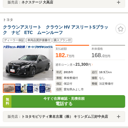
販売店：
ネクステージ 大高店
トヨタ
クラウンアスリート クラウン HV アスリートSブラッ
ク ナビ ETC ムーンルーフ
ディーラー保証
車両品質評価書付
購入プラン付
支払総額
本体価格
182.
168.
7
0
万円
万円
21,300
通常ローン
月々
円
年式
2015
年
走行
10.5
万km
車検
車検整備付
修復
なし
保証
保証付
整備
法定整備付
住所
愛知県みよし市
今すぐ在庫確認・見積依頼
無
電話する
料
販売店：
トヨタモビリティ東名古屋（株） キリンダム三好中央店