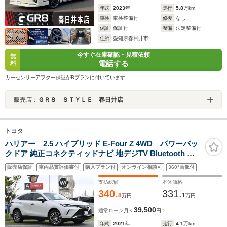
年式
2023
年
走行
5.8
万km
車検
車検整備付
修復
なし
保証
保証付
整備
法定整備付
住所
愛知県春日井市
今すぐ在庫確認・見積依頼
無
電話する
料
カーセンサーアフター保証がBプランに付いています
販売店：
ＧＲ８ ＳＴＹＬＥ 春日井店
トヨタ
ハリアー 2.5 ハイブリッド E-Four Z 4WD パワーバッ
クドア 純正コネクティッドナビ 地デジTV Bluetooth パ
ノラミックビューモニター デジタルインナーミラー ヘッ
販売店保証
車両品質評価書付
購入プラン付
オンライン相談可
360°画像付
ドアップディスプレイ 運転席パワーシート ハーフレザー
シート ETC2.0 LEDヘッドライト
支払総額
本体価格
340.
331.
8
1
万円
万円
39,500
通常ローン
月々
円
年式
2021
年
走行
4.1
万km