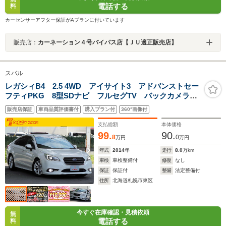
電話する
料
カーセンサーアフター保証がAプランに付いています
販売店：
カーネーション４号バイパス店【ＪＵ適正販売店】
スバル
レガシィB4 2.5 4WD アイサイト3 アドバンストセー
フティPKG 8型SDナビ フルセグTV バックカメラ
全車速追従クルーズ ハイビームアシスト LEDヘッド
販売店保証
車両品質評価書付
購入プラン付
360°画像付
ライト シートヒーター 車高調 スマートキー プリ
クラッシュ
支払総額
本体価格
99.
90.
8
0
万円
万円
年式
2014
年
走行
8.0
万km
車検
車検整備付
修復
なし
保証
保証付
整備
法定整備付
住所
北海道札幌市東区
今すぐ在庫確認・見積依頼
無
電話する
料