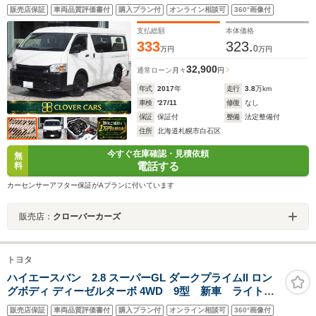
ネット・バックドアスムージング・ローダウン・電動ス
販売店保証
車両品質評価書付
購入プラン付
オンライン相談可
360°画像付
ライド・社外ナビ・F/B/Sカメラ・フルセグ・ETC・
LED・Rヒータークーラー・1年保証
支払総額
本体価格
333
323.
0
万円
万円
32,900
通常ローン
月々
円
年式
2017
年
走行
3.8
万km
車検
'27/11
修復
なし
保証
保証付
整備
法定整備付
住所
北海道札幌市白石区
今すぐ在庫確認・見積依頼
無
電話する
料
カーセンサーアフター保証がAプランに付いています
販売店：
クローバーカーズ
トヨタ
ハイエースバン 2.8 スーパーGL ダークプライムII ロン
グボディ ディーゼルターボ 4WD 9型 新車 ライトカ
スタム済み 1インチローダウン ベットキット アーバ
販売店保証
車両品質評価書付
購入プラン付
オンライン相談可
360°画像付