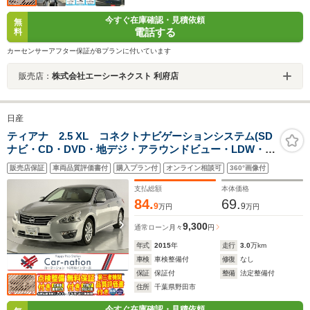
今すぐ在庫確認・見積依頼
無
電話する
料
カーセンサーアフター保証がBプランに付いています
販売店：
株式会社エーシーネクスト 利府店
日産
ティアナ 2.5 XL コネクトナビゲーションシステム(SD
ナビ・CD・DVD・地デジ・アラウンドビュー・LDW・
BSW・クルコン)/衝突軽減/踏み間違い防止/HIDヘッドラ
販売店保証
車両品質評価書付
購入プラン付
オンライン相談可
360°画像付
ンプ/オートライト/前席パワーシート/助手席オットマン/
ビルトインETC
支払総額
本体価格
84.
69.
9
9
万円
万円
9,300
通常ローン
月々
円
年式
2015
年
走行
3.0
万km
車検
車検整備付
修復
なし
保証
保証付
整備
法定整備付
住所
千葉県野田市
今すぐ在庫確認・見積依頼