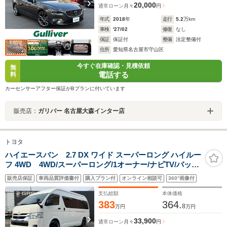
20,000
通常ローン
月々
円
年式
2018
年
走行
5.2
万km
車検
'27/02
修復
なし
保証
保証付
整備
法定整備付
住所
愛知県名古屋市守山区
今すぐ在庫確認・見積依頼
無
電話する
料
カーセンサーアフター保証がBプランに付いています
販売店：
ガリバー 名古屋大森インター店
トヨタ
ハイエースバン 2.7 DX ワイド スーパーロング ハイルー
フ 4WD 4WD/スーパーロング/1オーナー/ナビTV/バック
カメラ/ETC/ドライブレコーダー/モデリスタフロントスポ
販売店保証
車両品質評価書付
購入プラン付
オンライン相談可
360°画像付
イラー/17inアルミホイール/LEDフォグライト/ローダウ
ン/カヤバショックアブソーバー
支払総額
本体価格
383
364.
8
万円
万円
33,900
通常ローン
月々
円