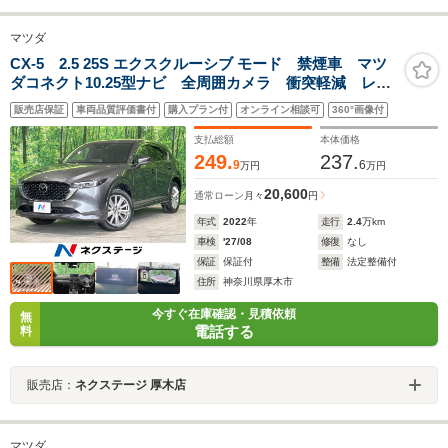
マツダ
CX-5 2.5 25S エクスクルーシブ モード 禁煙車 マツ
ダコネクト10.25型ナビ 全周囲カメラ 衝突軽減 レー
ダークルーズ 電動リアゲート 黒革シート ブライン
販売店保証
車両品質評価書付
購入プラン付
オンライン相談可
360°画像付
ドスポットモニター ステアリングヒーター LEDヘッ
ド ETC シートエアコン
支払総額
本体価格
249.
237.
9
6
万円
万円
20,600
通常ローン
月々
円
年式
2022
年
走行
2.4
万km
車検
'27/08
修復
なし
保証
保証付
整備
法定整備付
住所
神奈川県厚木市
今すぐ在庫確認・見積依頼
無
電話する
料
販売店：
ネクステージ 厚木店
マツダ