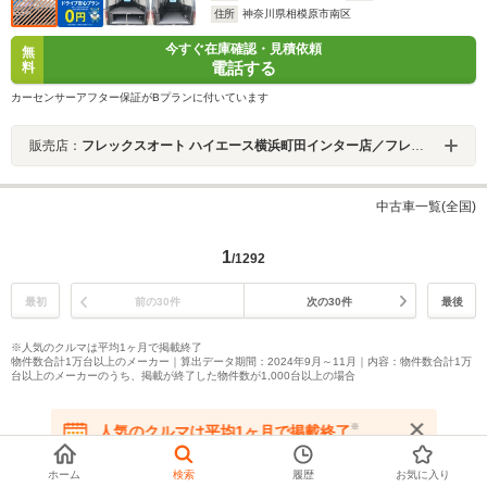
住所
神奈川県相模原市南区
今すぐ在庫確認・見積依頼
無
電話する
料
カーセンサーアフター保証がBプランに付いています
販売店：
フレックスオート ハイエース横浜町田インター店／フレックスオート株式会社
中古車一覧(全国)
1
/1292
最初
前の30件
次の30件
最後
※人気のクルマは平均1ヶ月で掲載終了
物件数合計1万台以上のメーカー｜算出データ期間：2024年9月～11月｜内容：物件数合計1万
台以上のメーカーのうち、掲載が終了した物件数が1,000台以上の場合
※
人気のクルマは平均1ヶ月で掲載終了
在庫が無くなる前にお問い合わせください
ページトップへ
ホーム
検索
履歴
お気に入り