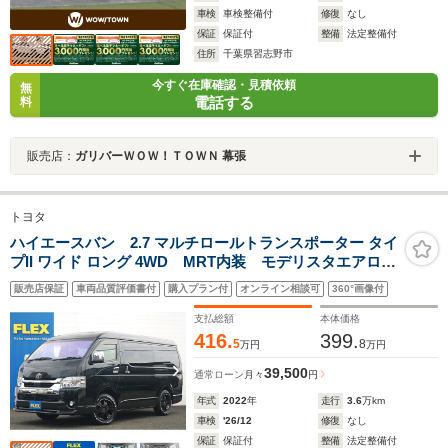
車検
車検整備付
修復
なし
保証
保証付
整備
法定整備付
住所
千葉県習志野市
今すぐ在庫確認・見積依頼
無
電話する
料
販売店：
ガリバーＷＯＷ！ＴＯＷＮ 幕張
トヨタ
ハイエースバン 2.7 マルチロールトランスポーター タイ
プII ワイド ロング 4WD MRT内装 モデリスタエアロ
ベッドキット フローリング施工 エンジンフードカバ
販売店保証
車両品質評価書付
購入プラン付
オンライン相談可
360°画像付
ー フロアマット 17インチアルミ ナスカータイヤ
オーバーフェンダー デジタルインナーミラー パノラ
支払総額
本体価格
ミックビューモニター
416.
399.
5
8
万円
万円
39,500
通常ローン
月々
円
年式
2022
年
走行
3.6
万km
車検
'26/12
修復
なし
保証
保証付
整備
法定整備付