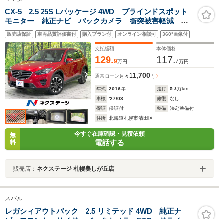
CX-5 2.5 25S Lパッケージ 4WD ブラインドスポット
モニター 純正ナビ バックカメラ 衝突被害軽減 レ
ーダークルーズ 禁煙車 レザーシート ドラレコ コ
販売店保証
車両品質評価書付
購入プラン付
オンライン相談可
360°画像付
ーナーセンサー スマートキー LEDヘッド ビルトイ
ンETC 純正19インチアルミ
支払総額
本体価格
129.
117.
9
7
万円
万円
11,700
通常ローン
月々
円
年式
2016
年
走行
5.3
万km
車検
'27/03
修復
なし
保証
保証付
整備
法定整備付
住所
北海道札幌市清田区
今すぐ在庫確認・見積依頼
無
電話する
料
販売店：
ネクステージ 札幌美しが丘店
スバル
レガシィアウトバック 2.5 リミテッド 4WD 純正ナ