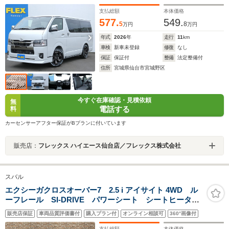
ングランデアルミホイル ナスカータイヤ アルティメ
ットライプ2LEDテール 両側パワスラ バイビームヘッ
支払総額
本体価格
トライト 寒冷地仕様
577.
549.
5
8
万円
万円
年式
2026
年
走行
11
km
車検
新車未登録
修復
なし
保証
保証付
整備
法定整備付
住所
宮城県仙台市宮城野区
今すぐ在庫確認・見積依頼
無
電話する
料
カーセンサーアフター保証がBプランに付いています
販売店：
フレックス ハイエース仙台店／フレックス株式会社
スバル
エクシーガクロスオーバー7 2.5 i アイサイト 4WD ル
ーフレール SI-DRIVE パワーシート シートヒータ
ー アイサイトVer.2 全車速追従機能付きアダプティブ
販売店保証
車両品質評価書付
購入プラン付
オンライン相談可
360°画像付
クルーズコントロール パドルシフト カロッツェリア
ナビ フルセグTV
支払総額
本体価格