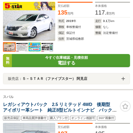
ナビ/地デジ/HIDオートライト/純正AW
支払総額
本体価格
135
117.
8
万円
万円
年式
2019
年
走行
3.1
万km
車検
車検整備付
修復
なし
保証
保証付
整備
法定整備付
住所
茨城県稲敷郡
今すぐ在庫確認・見積依頼
無
電話する
料
販売店：
５－ＳＴＡＲ（ファイブスター） 阿見店
スバル
レガシィアウトバック 2.5 リミテッド 4WD 後期型
アイボリー革シート 純正8型ビルトインナビ バックカ
メラ ドライブレコーダー ETC パワーバックドア
販売店保証
車両品質評価書付
購入プラン付
オンライン相談可
360°画像付
ステアリング・全席シートヒーター メモリ付きパワー
シート 純正18インチアルミホイール
支払総額
本体価格