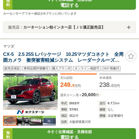
無
電話する
料
カーセンサーアフター保証がAプランに付いています
販売店：
カーネーション柏インター店【ＪＵ適正販売店】
マツダ
CX-5 2.5 25S Lパッケージ 10.25マツダコネクト 全周
囲カメラ 衝突被害軽減システム レーダークルーズ
電動リアゲート レザーシート コーナーセンサー ス
販売店保証
車両品質評価書付
購入プラン付
オンライン相談可
360°画像付
マートキー LEDヘッド ETC オートハイビーム
支払総額
本体価格
249.
238.
9
0
万円
万円
20,600
通常ローン
月々
円
年式
2022
年
走行
0.7
万km
車検
'27/01
修復
なし
保証
保証付
整備
法定整備付
住所
大阪府寝屋川市
今すぐ在庫確認・見積依頼
無
電話する
料