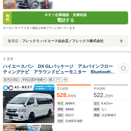
今すぐ在庫確認・見積依頼
無
電話する
料
カーセンサーアフター保証がA/Bプランに付いています
販売店：
フレックス ハイエース仙台店／フレックス株式会社
トヨタ
ハイエースバン DX GLパッケージ アルパインフロー
ティングナビ アラウンドビューモニター Bluetooth
CD DVD LEDヘッドライト フォグランプモデリスタ
販売店保証
車両品質評価書付
購入プラン付
エアロ HDMI USBポート 100Wコンセント ドリン
クホルダー
支払総額
本体価格
528.
522.
8
2
万円
万円
年式
2026
年
走行
0.4
万km
車検
'28/04
修復
なし
保証
保証付
整備
法定整備付
住所
宮城県宮城郡