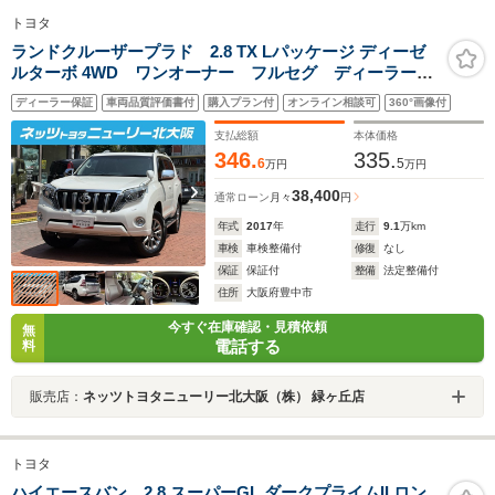
トヨタ
ランドクルーザープラド 2.8 TX Lパッケージ ディーゼ
ルターボ 4WD ワンオーナー フルセグ ディーラーナ
ビ ETC ABS バックカメラ スペアタイヤ
ディーラー保証
車両品質評価書付
購入プラン付
オンライン相談可
360°画像付
支払総額
本体価格
346.
335.
6
5
万円
万円
38,400
通常ローン
月々
円
年式
2017
年
走行
9.1
万km
車検
車検整備付
修復
なし
保証
保証付
整備
法定整備付
住所
大阪府豊中市
今すぐ在庫確認・見積依頼
無
電話する
料
販売店：
ネッツトヨタニューリー北大阪（株） 緑ヶ丘店
トヨタ
ハイエースバン 2.8 スーパーGL ダークプライムII ロン