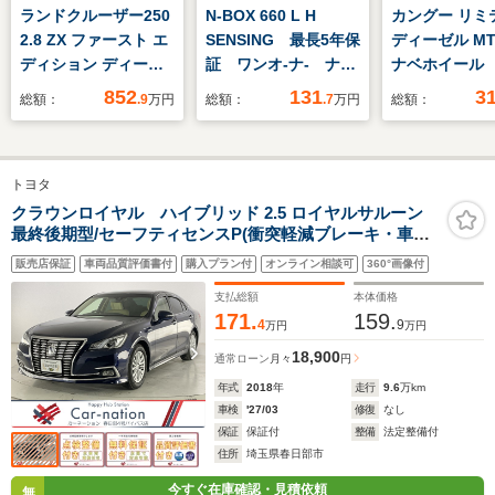
ランドクルーザー250
N-BOX 660 L H
カングー リミ
2.8 ZX ファースト エ
SENSING 最長5年保
ディーゼル MT
ディション ディーゼ
証 ワンオ-ナ- ナビ
ナベホイール
ルターボ 4WD 4WD
VXM-224VFi TV R
6速MT 社外
852
131
3
総額：
.9
万円
総額：
.7
万円
総額：
ディーゼル 7人乗
カメラ CD録音 BT
ビ Bluetoo
り サンルーフ 純正
オ-ディオ DVD シ-
セグTV DV
12.3型ナビ JBLサウ
トヒ-タ-ETC LEDラ
SD FM A
トヨタ
ンド 全周囲カメラ
イト VSAクルコン
ナーセンサー
衝突軽減 レーダーク
スマ-トキ- スペア
ロアマット 
クラウンロイヤル ハイブリッド 2.5 ロイヤルサルーン
最終後期型/セーフティセンスP(衝突軽減ブレーキ・車線
ルーズ 本革シート
キ-
ール ETC 
逸脱警報・レーダークルコン・ATハイビーム)/LEDヘッド
前中席シートエアコ
ドア オート
販売店保証
車両品質評価書付
購入プラン付
オンライン相談可
360°画像付
ランプ/前席パワーシート/TコネクトSDナビ(ブルーレイ対
ン パワーシート 電
フォグランプ
応)/ビルトインETC2.0/ドラレコ/バックカメラ
支払総額
本体価格
動バックドア ETC
171.
159.
4
9
万円
万円
ドラレコ
18,900
通常ローン
月々
円
年式
2018
年
走行
9.6
万km
車検
'27/03
修復
なし
保証
保証付
整備
法定整備付
住所
埼玉県春日部市
今すぐ在庫確認・見積依頼
無