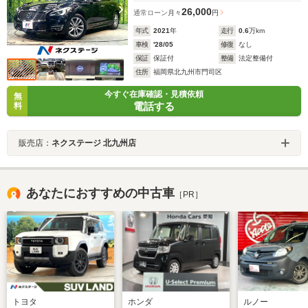
26,000
通常ローン
月々
円
年式
2021
年
走行
0.6
万km
車検
'28/05
修復
なし
保証
保証付
整備
法定整備付
住所
福岡県北九州市門司区
今すぐ在庫確認・見積依頼
無
電話する
料
販売店：
ネクステージ 北九州店
あなたにおすすめの中古車
［PR］
トヨタ
ホンダ
ルノー