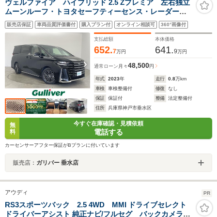
ヴェルファイア ハイブリッド 2.5 Zプレミア 左右独立
ムーンルーフ・トヨタセーフティーセンス・レーダーク
ルーズコントロール・ブラインドスポットモニター・純
販売店保証
車両品質評価書付
購入プラン付
オンライン相談可
360°画像付
正14インチナビ・全方位カメラ・両側パワースライドド
ア・パワーバックドア・ユニバーサルステップ
支払総額
本体価格
652.
641.
7
9
万円
万円
48,500
通常ローン
月々
円
年式
2023
年
走行
0.8
万km
車検
車検整備付
修復
なし
保証
保証付
整備
法定整備付
住所
兵庫県神戸市垂水区
今すぐ在庫確認・見積依頼
無
電話する
料
カーセンサーアフター保証がBプランに付いています
販売店：
ガリバー 垂水店
アウディ
PR
RS3スポーツバック 2.5 4WD MMI ドライブセレクト
ドライバーアシスト 純正ナビ/フルセグ バックカメラ