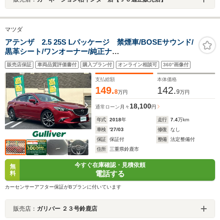
マツダ
アテンザ 2.5 25S Lパッケージ 禁煙車/BOSEサウンド/
黒革シート/ワンオーナー/純正ナ
ビ/FM/AM/CD/DVD/Bluetooth/ワンセグTV/バックカメ
販売店保証
車両品質評価書付
購入プラン付
オンライン相談可
360°画像付
ラ/ETC/ドライブレコレーダー/クルーズコントロール/パ
ドルシフト/ドラレコ/ステアリングヒーター/HUD
支払総額
本体価格
149.
142.
8
9
万円
万円
18,100
通常ローン
月々
円
年式
2018
年
走行
7.4
万km
車検
'27/03
修復
なし
保証
保証付
整備
法定整備付
住所
三重県鈴鹿市
今すぐ在庫確認・見積依頼
無
電話する
料
カーセンサーアフター保証がBプランに付いています
販売店：
ガリバー ２３号鈴鹿店