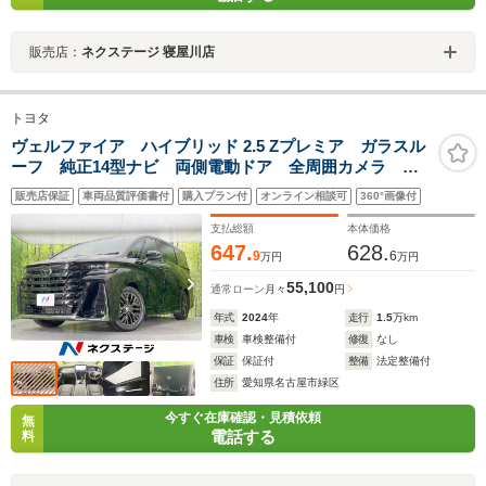
販売店：
ネクステージ 寝屋川店
トヨタ
ヴェルファイア ハイブリッド 2.5 Zプレミア ガラスル
ーフ 純正14型ナビ 両側電動ドア 全周囲カメラ 衝
突軽減装置 レーダークルーズ 禁煙車 電動リアゲー
販売店保証
車両品質評価書付
購入プラン付
オンライン相談可
360°画像付
ト レザーシート シートエアコン コーナーセンサ
ー スマートキー BSM オットマン
支払総額
本体価格
647.
628.
9
6
万円
万円
55,100
通常ローン
月々
円
年式
2024
年
走行
1.5
万km
車検
車検整備付
修復
なし
保証
保証付
整備
法定整備付
住所
愛知県名古屋市緑区
今すぐ在庫確認・見積依頼
無
電話する
料