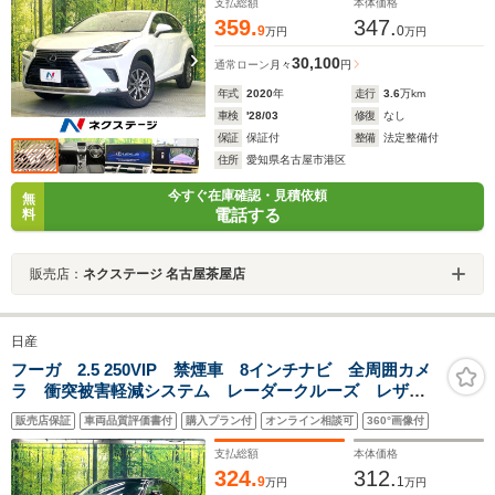
支払総額
本体価格
359.
347.
9
0
万円
万円
30,100
通常ローン
月々
円
年式
2020
年
走行
3.6
万km
車検
'28/03
修復
なし
保証
保証付
整備
法定整備付
住所
愛知県名古屋市港区
今すぐ在庫確認・見積依頼
無
電話する
料
販売店：
ネクステージ 名古屋茶屋店
日産
フーガ 2.5 250VIP 禁煙車 8インチナビ 全周囲カメ
ラ 衝突被害軽減システム レーダークルーズ レザー
シート 前席シートヒーター ドラレコ コーナーセン
販売店保証
車両品質評価書付
購入プラン付
オンライン相談可
360°画像付
サー LEDヘッド ビルトインETC 純正18インチアル
ミ
支払総額
本体価格
324.
312.
9
1
万円
万円