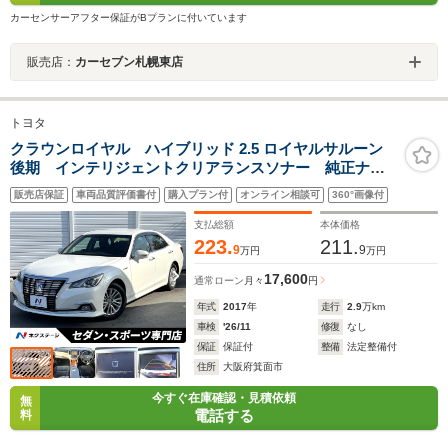
カーセンサーアフター保証がBプランに付いています
販売店：
カーセブン札幌東店
トヨタ
クラウンロイヤル ハイブリッド 2.5 ロイヤルサルーン
後期 インテリジェントクリアランスソナー 純正ナ
ビ バックカメラ セーフティセンスP LEDヘッド レ
販売店保証
車両品質評価書付
購入プラン付
オンライン相談可
360°画像付
ーダークルーズ 純正16インチAW 革巻きステアリン
グ トランクイージークローザー ETC 禁煙車
支払総額
本体価格
223.
211.
9
9
万円
万円
17,600
通常ローン
月々
円
年式
2017
年
走行
2.9
万km
車検
'26/11
修復
なし
保証
保証付
整備
法定整備付
住所
大阪府箕面市
今すぐ在庫確認・見積依頼
無
電話する
料