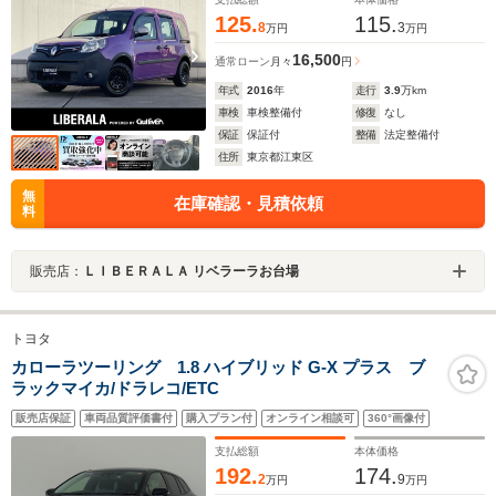
125.
115.
8
3
万円
万円
16,500
通常ローン
月々
円
年式
2016
年
走行
3.9
万km
車検
車検整備付
修復
なし
保証
保証付
整備
法定整備付
住所
東京都江東区
無
在庫確認・見積依頼
料
販売店：
ＬＩＢＥＲＡＬＡ リベラーラお台場
トヨタ
カローラツーリング 1.8 ハイブリッド G-X プラス ブ
ラックマイカ/ドラレコ/ETC
販売店保証
車両品質評価書付
購入プラン付
オンライン相談可
360°画像付
支払総額
本体価格
192.
174.
2
9
万円
万円