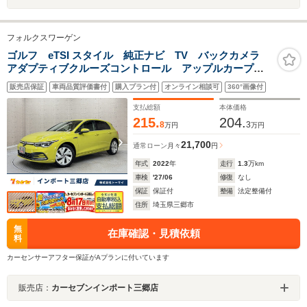
フォルクスワーゲン
ゴルフ eTSI スタイル 純正ナビ TV バックカメラ
アダプティブクルーズコントロール アップルカープレ
イ アンドロイドオート シートヒーター ETC IQラ
販売店保証
車両品質評価書付
購入プラン付
オンライン相談可
360°画像付
イト
支払総額
本体価格
215.
204.
8
3
万円
万円
21,700
通常ローン
月々
円
年式
2022
年
走行
1.3
万km
車検
'27/06
修復
なし
保証
保証付
整備
法定整備付
住所
埼玉県三郷市
無
在庫確認・見積依頼
料
カーセンサーアフター保証がAプランに付いています
販売店：
カーセブンインポート三郷店