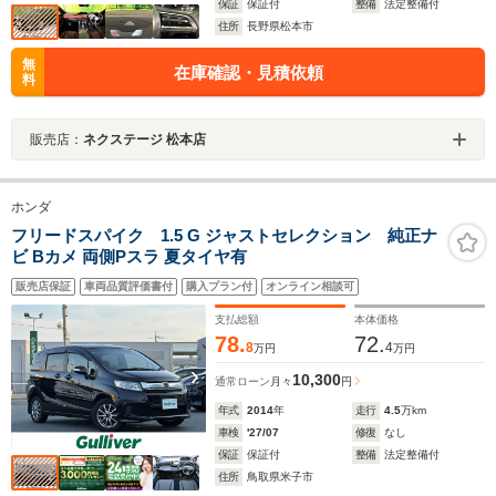
保証
保証付
整備
法定整備付
住所
長野県松本市
無
在庫確認・見積依頼
料
販売店：
ネクステージ 松本店
ホンダ
フリードスパイク 1.5 G ジャストセレクション 純正ナ
ビ Bカメ 両側Pスラ 夏タイヤ有
販売店保証
車両品質評価書付
購入プラン付
オンライン相談可
支払総額
本体価格
78.
72.
8
4
万円
万円
10,300
通常ローン
月々
円
年式
2014
年
走行
4.5
万km
車検
'27/07
修復
なし
保証
保証付
整備
法定整備付
住所
鳥取県米子市