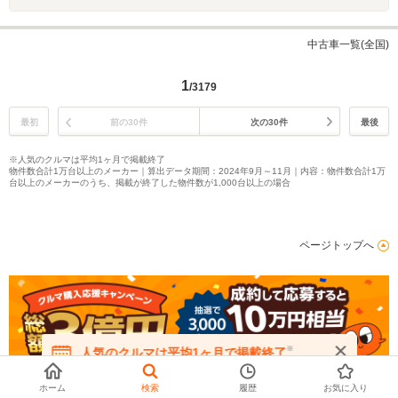
中古車一覧(全国)
1
/3179
最初
前の30件
次の30件
最後
※人気のクルマは平均1ヶ月で掲載終了
物件数合計1万台以上のメーカー｜算出データ期間：2024年9月～11月｜内容：物件数合計1万
台以上のメーカーのうち、掲載が終了した物件数が1,000台以上の場合
ページトップへ
※
人気のクルマは平均1ヶ月で掲載終了
在庫が無くなる前にお問い合わせください
ホーム
検索
履歴
お気に入り