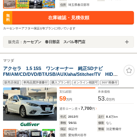
住所
埼玉県春日部市
無
在庫確認・見積依頼
料
カーセンサーアフター保証がBプランに付いています
販売店：
カーセブン 春日部店 スバル専門店
マツダ
アクセラ 1.5 15S ワンオーナー 純正SDナビ
FM/AM/CD/DVD/BT/USB/AUX/aha/Stitcher/TV HIDヘ
ッドライト フォグランプ 純正AW16インチ 電動格納
販売店保証
車両品質評価書付
購入プラン付
オンライン相談可
360°画像付
ミラー 純正フロアマット
支払総額
本体価格
59
53.
0
万円
万円
7,700
通常ローン
月々
円
年式
2013
年
走行
8.4
万km
車検
'26/11
修復
なし
保証
保証付
整備
法定整備付
住所
愛知県刈谷市