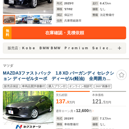
年式
2025
年
走行
0.4
万km
車検
'27/02
修復
なし
保証
保証付
整備
法定整備付
住所
兵庫県姫路市
無
在庫確認・見積依頼
料
販売店：
Ｋｏｂｅ ＢＭＷ ＢＭＷ Ｐｒｅｍｉｕｍ Ｓｅｌｅｃｔｉｏｎ 姫路
マツダ
MAZDA3ファストバック 1.8 XD バーガンディ セレクシ
ョン ディーゼルターボ ディーゼル(軽油) 全周囲カメ
ラ 衝突被害軽減システム レーダークルーズ 禁煙
販売店保証
車両品質評価書付
購入プラン付
オンライン相談可
360°画像付
車 レザーシート パワーシート コーナーセンサー
LEDヘッド ビルトインETC 純正18インチアルミ オ
支払総額
本体価格
ートハイビーム
137.
121.
9
5
万円
万円
12,600
通常ローン
月々
円
年式
2019
年
走行
7.1
万km
車検
車検整備付
修復
なし