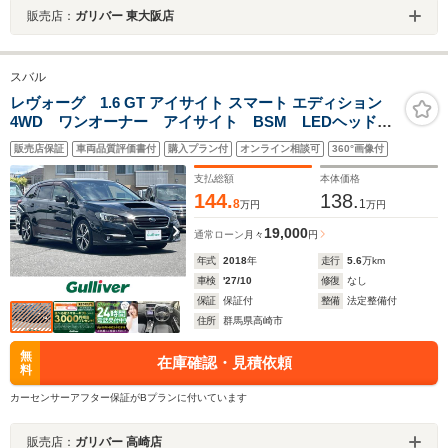
販売店：
ガリバー 東大阪店
スバル
レヴォーグ 1.6 GT アイサイト スマート エディション
4WD ワンオーナー アイサイト BSM LEDヘッドラ
イト スマートキー プッシュスタート フルセグ バ
販売店保証
車両品質評価書付
購入プラン付
オンライン相談可
360°画像付
ックカメラ サイドカメラ パワーシート シートヒー
ター パドルシフト
支払総額
本体価格
144.
138.
8
1
万円
万円
19,000
通常ローン
月々
円
年式
2018
年
走行
5.6
万km
車検
'27/10
修復
なし
保証
保証付
整備
法定整備付
住所
群馬県高崎市
無
在庫確認・見積依頼
料
カーセンサーアフター保証がBプランに付いています
販売店：
ガリバー 高崎店