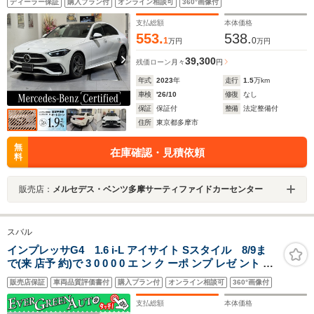
ディーラー保証
購入プラン付
オンライン相談可
360°画像付
度カメラ/MBUX ARナビ/アップルカープレイ/アンビエ
ントライト/認定中古車2年保証
支払総額
本体価格
553.
538.
1
0
万円
万円
39,300
残価ローン
月々
円
年式
2023
年
走行
1.5
万km
車検
'26/10
修復
なし
保証
保証付
整備
法定整備付
住所
東京都多摩市
無
在庫確認・見積依頼
料
販売店：
メルセデス・ベンツ多摩サーティファイドカーセンター
スバル
インプレッサG4 1.6 i-L アイサイト Sスタイル 8/9ま
で(来 店予 約)で 3 0 0 0 0 エ ン ク ーポ ンプ レゼ ント 禁
煙車 アイサイトVer3 純正SDナビ プッシュスタート サイ
販売店保証
車両品質評価書付
購入プラン付
オンライン相談可
360°画像付
ド/バックカメラ ブラインドスポットモニター パドルシフ
ト 電動パーキング
支払総額
本体価格