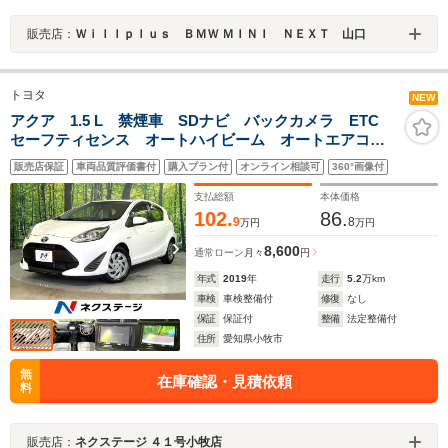
販売店：
Ｗｉｌｌｐｌｕｓ ＢＭＷ ＭＩＮＩ ＮＥＸＴ 山口
トヨタ
NEW
アクア 1.5 L 禁煙車 SDナビ バックカメラ ETC
セーフティセンス オートハイビーム オートエアコ
ン Bluetooth ステアリングスイッチ 車線離脱防止
販売店保証
車両品質評価書付
購入プラン付
オンライン相談可
360°画像付
キーレス 電動格納ミラー
支払総額
本体価格
102.
86.
9
8
万円
万円
8,600
通常ローン
月々
円
年式
2019
年
走行
5.2
万km
車検
車検整備付
修復
なし
保証
保証付
整備
法定整備付
住所
愛知県小牧市
無
在庫確認・見積依頼
料
販売店：
ネクステージ ４１号小牧店