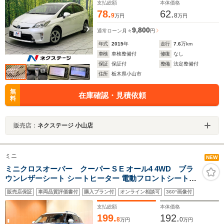
支払総額
本体価格
78.
62.
9
8
万円
万円
9,800
通常ローン
月々
円
年式
2015
年
走行
7.6
万km
車検
車検整備付
修復
なし
保証
保証付
整備
法定整備付
住所
栃木県小山市
無
在庫確認・見積依頼
料
販売店：
ネクステージ 小山店
ミニ
NEW
ミニクロスオーバー クーパー S E オール4 4WD ブラ
ウンレザーシート シートヒーター 電動フロントシート
OP19アロイホイール 純正HDDナビ USB/Bt バックカメ
販売店保証
車両品質評価書付
購入プラン付
オンライン相談可
360°画像付
ラ PDC パーキングアシスト ACC 衝突警告 LEDヘッドラ
イト パワーテールゲート 禁煙車
支払総額
本体価格
199.
192.
8
0
万円
万円