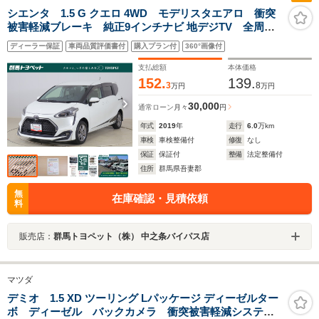
シエンタ 1.5 G クエロ 4WD モデリスタエアロ 衝突
被害軽減ブレーキ 純正9インチナビ 地デジTV 全周囲
カメラ スマートキー ETC ドラレコ 両側電動ド
ディーラー保証
車両品質評価書付
購入プラン付
360°画像付
ア 車線逸脱警報 クリアランスソナー LEDヘッドラ
イト 横滑防止装置 ワンオーナー
支払総額
本体価格
152.
139.
3
8
万円
万円
30,000
通常ローン
月々
円
年式
2019
年
走行
6.0
万km
車検
車検整備付
修復
なし
保証
保証付
整備
法定整備付
住所
群馬県吾妻郡
無
在庫確認・見積依頼
料
販売店：
群馬トヨペット（株） 中之条バイパス店
マツダ
デミオ 1.5 XD ツーリング Lパッケージ ディーゼルター
ボ ディーゼル バックカメラ 衝突被害軽減システ