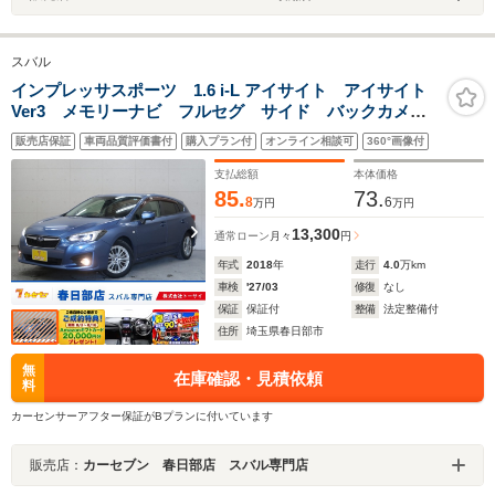
スバル
インプレッサスポーツ 1.6 i-L アイサイト アイサイト
Ver3 メモリーナビ フルセグ サイド バックカメ
ラ コーナーセンサー スマートキー リアビークル
販売店保証
車両品質評価書付
購入プラン付
オンライン相談可
360°画像付
クルーズコントロール ETC LEDライト アイドリン
グストップ
支払総額
本体価格
85.
73.
8
6
万円
万円
13,300
通常ローン
月々
円
年式
2018
年
走行
4.0
万km
車検
'27/03
修復
なし
保証
保証付
整備
法定整備付
住所
埼玉県春日部市
無
在庫確認・見積依頼
料
カーセンサーアフター保証がBプランに付いています
販売店：
カーセブン 春日部店 スバル専門店