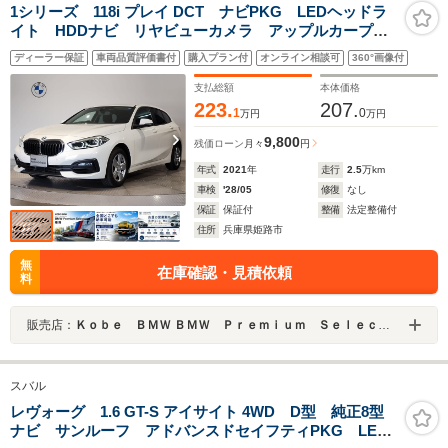
1シリーズ 118i プレイ DCT ナビPKG LEDヘッドラ
イト HDDナビ リヤビューカメラ アップルカープレ
イ 16AW ドライビングアシスト 運転席電動シート
ディーラー保証
車両品質評価書付
購入プラン付
オンライン相談可
360°画像付
アンビエントライト ミラー内蔵型ETC
支払総額
本体価格
223.
207.
1
0
万円
万円
9,800
残価ローン
月々
円
年式
2021
年
走行
2.5
万km
車検
'28/05
修復
なし
保証
保証付
整備
法定整備付
住所
兵庫県姫路市
無
在庫確認・見積依頼
料
販売店：
Ｋｏｂｅ ＢＭＷ ＢＭＷ Ｐｒｅｍｉｕｍ Ｓｅｌｅｃｔｉｏｎ 姫路
スバル
レヴォーグ 1.6 GT-S アイサイト 4WD D型 純正8型
ナビ サンルーフ アドバンスドセイフティPKG LED