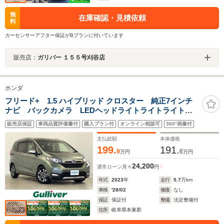
無
在庫確認・見積依頼
料
カーセンサーアフター保証がBプランに付いています
販売店：
ガリバー １５５号刈谷店
ホンダ
フリード+ 1.5 ハイブリッド クロスター 純正7インチ
ナビ バックカメラ LEDヘッドライトライトライト
オートライト シートヒーター 革巻きステアリング
販売店保証
車両品質評価書付
購入プラン付
オンライン相談可
360°画像付
レーダークルーズコントロール 純正フロアマット 純
正アルミホイール パワースライドドア
支払総額
本体価格
199.
191.
9
6
万円
万円
24,200
通常ローン
月々
円
年式
2023
年
走行
5.7
万km
車検
'28/02
修復
なし
保証
保証付
整備
法定整備付
住所
岐阜県本巣郡