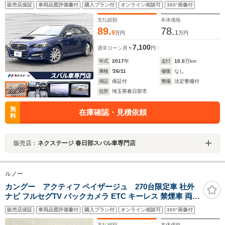
アクセサリーライナー スマートリアビューミラー
販売店保証
車両品質評価書付
購入プラン付
オンライン相談可
360°画像付
BILSTEINダンパー LEDヘッド 革巻きステアリング
スマートキー 禁煙車
支払総額
本体価格
89.
78.
9
1
万円
万円
7,100
通常ローン
月々
円
年式
2017
年
走行
10.0
万km
車検
'26/11
修復
なし
保証
保証付
整備
法定整備付
住所
埼玉県春日部市
無
在庫確認・見積依頼
料
販売店：
ネクステージ 春日部スバル車専門店
ルノー
カングー アクティフ ペイザージュ 270台限定車 社外
ナビ フルセグTV バックカメラ ETC キーレス 禁煙車 両側
スライドドア オートエアコン Bluetooth機能搭載 前後ド
販売店保証
車両品質評価書付
購入プラン付
オンライン相談可
360°画像付
ラレコ CD
支払総額
本体価格