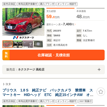
ム 禁煙車 レザーシート ドラレコ スマートキー
販売店保証
車両品質評価書付
購入プラン付
オンライン相談可
LEDヘッド ビルトインETC クルコン 純正16インチ
アルミ オートライト オートエアコン
支払総額
本体価格
59.
48.
9
0
万円
万円
7,400
通常ローン
月々
円
年式
2015
年
走行
7.6
万km
車検
'28/03
修復
なし
保証
保証付
整備
法定整備付
住所
香川県高松市
無
在庫確認・見積依頼
料
販売店：
ネクステージ 高松店
トヨタ
プリウス 1.8 S 純正ナビ バックカメラ 禁煙車 ス
マートキー HIDヘッド ETC 純正15インチAW オー
トライト オートエアコン Bluetooth CD DVD再
販売店保証
車両品質評価書付
購入プラン付
オンライン相談可
360°画像付
生 フルセグ フォグライト ドアバイザー