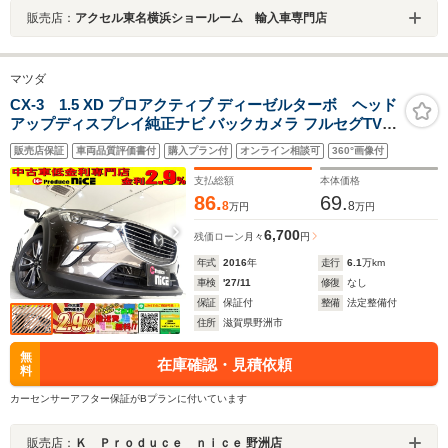
販売店：
アクセル東名横浜ショールーム 輸入車専門店
マツダ
CX-3 1.5 XD プロアクティブ ディーゼルターボ ヘッド
アップディスプレイ純正ナビ バックカメラ フルセグTV
CD/DVD ブラインドスポットモニター パワーシート クリ
販売店保証
車両品質評価書付
購入プラン付
オンライン相談可
360°画像付
アランスソナー LED 純正アルミホイール 革巻きステアリ
ング アダプティブクルーズコントロール
支払総額
本体価格
86.
69.
8
8
万円
万円
6,700
残価ローン
月々
円
年式
2016
年
走行
6.1
万km
車検
'27/11
修復
なし
保証
保証付
整備
法定整備付
住所
滋賀県野洲市
無
在庫確認・見積依頼
料
カーセンサーアフター保証がBプランに付いています
販売店：
Ｋ Ｐｒｏｄｕｃｅ ｎｉｃｅ 野洲店