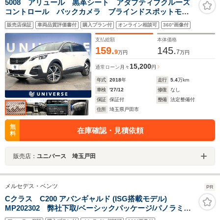
5008 アリュール 黒革シート アダプティブクルーズ
コントロール バックカメラ ブラインドスポットモニ
ター 3列シート 電動リアゲート 運転席パワーシー
販売店保証
車両品質評価書付
購入プラン付
オンライン相談可
360°画像付
ト LEDヘッドライト Bluetooth ETC
支払総額
本体価格
159.
145.
9
7
万円
万円
15,200
通常ローン
月々
円
年式
2018
年
走行
5.4
万km
車検
'27/12
修復
なし
保証
保証付
整備
法定整備付
住所
埼玉県戸田市
無
在庫確認・見積依頼
料
販売店：
ユニバース 埼玉戸田
メルセデス・ベンツ
PR
Cクラス C200 アバンギャルド (ISG搭載モデル)
MP202302 弊社下取/ベーシックパッケージ/パノラミッ
クスライディングルーフ/ヘッドアップディスプレイ/360