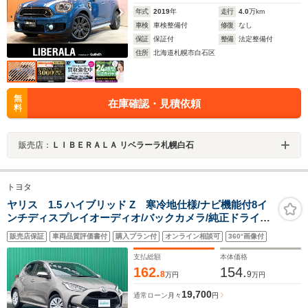
年式
2019
年
走行
4.0
万km
車検
車検整備付
修復
なし
保証
保証付
整備
法定整備付
住所
北海道札幌市白石区
無
在庫確認・見積依頼
料
販売店：
ＬＩＢＥＲＡＬＡ リベラーラ札幌白石
トヨタ
ヤリス 1.5 ハイブリッド Z 寒冷地仕様/ナビ機能付8イ
ンチディスプレイオーディオ/バックカメラ/純正ドライブ
レコーダー/ETC/シートヒーター/Bluetooth接続可/セーフ
販売店保証
車両品質評価書付
購入プラン付
オンライン相談可
360°画像付
ティセンス/レーダークルーズコントロール/禁煙車
支払総額
本体価格
162.
154.
8
9
万円
万円
19,700
通常ローン
月々
円