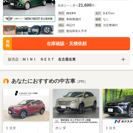
21,600
残価ローン
月々
円
年式
2019
年
走行
3.0
万km
車検
車検整備付
修復
なし
保証
保証付
整備
法定整備付
住所
愛知県長久手市
無
在庫確認・見積依頼
料
販売店：
ＭＩＮＩ ＮＥＸＴ 名古屋名東
あなたにおすすめの中古車
［PR］
トヨタ
ホンダ
トヨタ