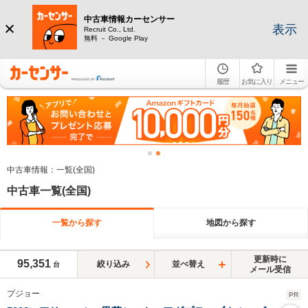
中古車情報カーセンサー
表示
Recruit Co., Ltd.
無料 － Google Play
履歴
お気に入り
メニュー
中古車情報：一覧(全国)
中古車一覧(全国)
一覧から探す
地図から探す
更新時に
95,351
絞り込み
並べ替え
台
メール受信
プジョー
PR