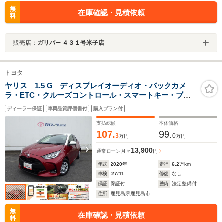
無
在庫確認・見積依頼
料
販売店：
ガリバー ４３１号米子店
トヨタ
ヤリス 1.5 G ディスプレイオーディオ・バックカメ
ラ・ETC・クルーズコントロール・スマートキー・ブラ
インドスポットモニター
ディーラー保証
車両品質評価書付
購入プラン付
支払総額
本体価格
107.
99.
3
0
万円
万円
13,900
通常ローン
月々
円
年式
2020
年
走行
6.2
万km
車検
'27/11
修復
なし
保証
保証付
整備
法定整備付
住所
鹿児島県鹿児島市
無
在庫確認・見積依頼
料