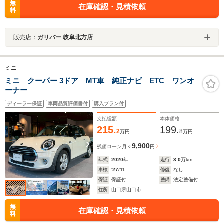
無
在庫確認・見積依頼
料
販売店：
ガリバー 岐阜北方店
ミニ
ミニ クーパー 3ドア MT車 純正ナビ ETC ワンオ
ーナー
ディーラー保証
車両品質評価書付
購入プラン付
支払総額
本体価格
215.
199.
2
8
万円
万円
9,900
残価ローン
月々
円
年式
2020
年
走行
3.0
万km
車検
'27/11
修復
なし
保証
保証付
整備
法定整備付
住所
山口県山口市
無
在庫確認・見積依頼
料