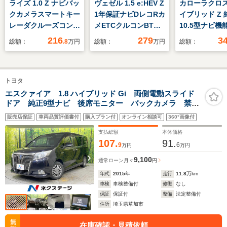
ライズ 1.0 Z ナビバッ
ヴェゼル 1.5 e:HEV Z
カローラクロス 
クカメラスマートキー
1年保証ナビDレコRカ
イブリッド Z 
レーダクルーズコント
メETCクルコンBT地
10.5型ナビ機
ロール
デジ
ィスプレイオ
216
279
3
総額：
.8
万円
総額：
万円
総額：
オ バックカ
突軽減 レー
ーズ パワー
トヨタ
ア ブライン
トモニター 
エスクァイア 1.8 ハイブリッド Gi 両側電動スライド
ドア 純正9型ナビ 後席モニター バックカメラ 禁煙
ーター ETC
車 合皮レザーシート シートヒーター ドラレコ
コ フルセ
販売店保証
車両品質評価書付
購入プラン付
オンライン相談可
360°画像付
ETC LEDヘッド クルーズコントロール 純正15イン
Bluetooth
チAW リアオートエアコン
支払総額
本体価格
107.
91.
9
6
万円
万円
9,100
通常ローン
月々
円
年式
2015
年
走行
11.8
万km
車検
車検整備付
修復
なし
保証
保証付
整備
法定整備付
住所
埼玉県草加市
無
在庫確認・見積依頼