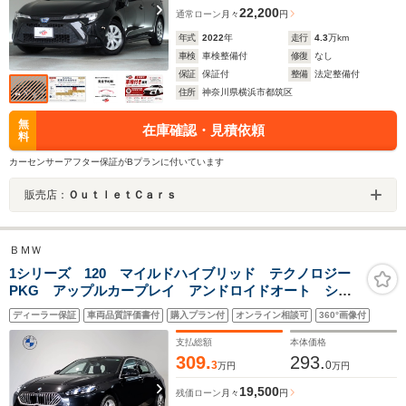
22,200
通常ローン
月々
円
年式
2022
年
走行
4.3
万km
車検
車検整備付
修復
なし
保証
保証付
整備
法定整備付
住所
神奈川県横浜市都筑区
無
在庫確認・見積依頼
料
カーセンサーアフター保証がBプランに付いています
販売店：
ＯｕｔｌｅｔＣａｒｓ
ＢＭＷ
1シリーズ 120 マイルドハイブリッド テクノロジー
PKG アップルカープレイ アンドロイドオート シー
トヒーター 全周囲カメラ 電動リヤゲート アンビエ
ディーラー保証
車両品質評価書付
購入プラン付
オンライン相談可
360°画像付
ントライト ハンズオフアシスト機能 ヘッドアップデ
ィスプレイ
支払総額
本体価格
309.
293.
3
0
万円
万円
19,500
残価ローン
月々
円