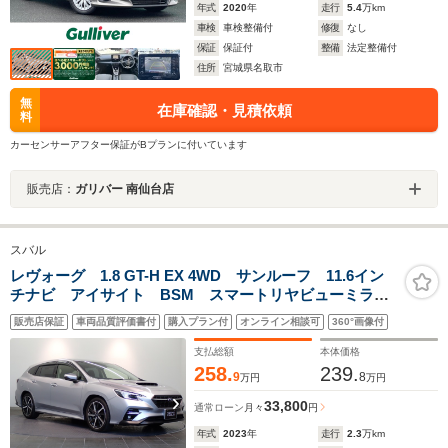
年式
2020
年
走行
5.4
万km
車検
車検整備付
修復
なし
保証
保証付
整備
法定整備付
住所
宮城県名取市
無
在庫確認・見積依頼
料
カーセンサーアフター保証がBプランに付いています
販売店：
ガリバー 南仙台店
スバル
レヴォーグ 1.8 GT-H EX 4WD サンルーフ 11.6イン
チナビ アイサイト BSM スマートリヤビューミラ
ー 障害物センサー 全席シートヒーター 前席パワー
販売店保証
車両品質評価書付
購入プラン付
オンライン相談可
360°画像付
シート パワーゲート LEDヘッドライト スマートキ
ー 純正AW フルセグTV Bluetooth
支払総額
本体価格
258.
239.
9
8
万円
万円
33,800
通常ローン
月々
円
年式
2023
年
走行
2.3
万km