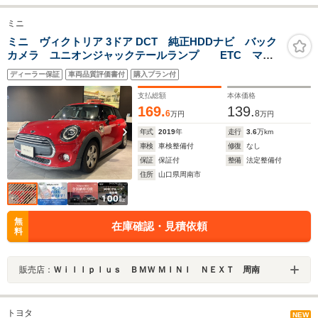
ミニ
ミニ ヴィクトリア 3ドア DCT 純正HDDナビ バック
カメラ ユニオンジャックテールランプ ETC マニ
ュアルエアコン フォグランプ 15インチアルミホイー
ディーラー保証
車両品質評価書付
購入プラン付
ル ヴィクトリア LEDヘッドライト
支払総額
本体価格
169.
139.
6
8
万円
万円
年式
2019
年
走行
3.6
万km
車検
車検整備付
修復
なし
保証
保証付
整備
法定整備付
住所
山口県周南市
無
在庫確認・見積依頼
料
販売店：
Ｗｉｌｌｐｌｕｓ ＢＭＷ ＭＩＮＩ ＮＥＸＴ 周南
トヨタ
NEW