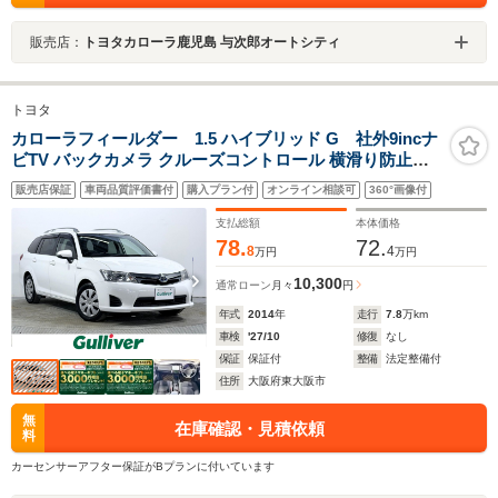
販売店：
トヨタカローラ鹿児島 与次郎オートシティ
トヨタ
カローラフィールダー 1.5 ハイブリッド G 社外9incナ
ビTV バックカメラ クルーズコントロール 横滑り防止装
置 シートヒーター ETC ドラレコ ルーフレール プッシュ
販売店保証
車両品質評価書付
購入プラン付
オンライン相談可
360°画像付
スタート スマートキー オートAC
支払総額
本体価格
78.
72.
8
4
万円
万円
10,300
通常ローン
月々
円
年式
2014
年
走行
7.8
万km
車検
'27/10
修復
なし
保証
保証付
整備
法定整備付
住所
大阪府東大阪市
無
在庫確認・見積依頼
料
カーセンサーアフター保証がBプランに付いています