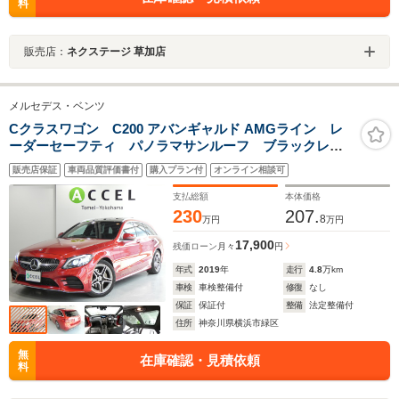
料
販売店：
ネクステージ 草加店
メルセデス・ベンツ
Cクラスワゴン C200 アバンギャルド AMGライン レ
ーダーセーフティ パノラマサンルーフ ブラックレザ
ーシート&シートヒーター 純正ナビTVカメラ AMGエ
販売店保証
車両品質評価書付
購入プラン付
オンライン相談可
アロ&18インチアルミ マルチビームLED キーレスゴ
ー ドラレコ 電動テールゲート 後期型
支払総額
本体価格
230
207.
8
万円
万円
17,900
残価ローン
月々
円
年式
2019
年
走行
4.8
万km
車検
車検整備付
修復
なし
保証
保証付
整備
法定整備付
住所
神奈川県横浜市緑区
無
在庫確認・見積依頼
料