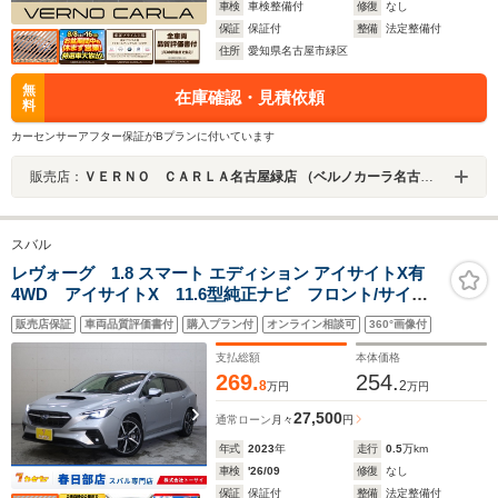
車検
車検整備付
修復
なし
保証
保証付
整備
法定整備付
住所
愛知県名古屋市緑区
無
在庫確認・見積依頼
料
カーセンサーアフター保証がBプランに付いています
販売店：
ＶＥＲＮＯ ＣＡＲＬＡ名古屋緑店 （ベルノカーラ名古屋緑店）
スバル
レヴォーグ 1.8 スマート エディション アイサイトX有
4WD アイサイトX 11.6型純正ナビ フロント/サイド/
バックカメラ カープレイ対応 デジタルコックピッ
販売店保証
車両品質評価書付
購入プラン付
オンライン相談可
360°画像付
ト リヤビークル アダプティブクルーズ ドラレコ
ETC 純正18インチアルミ ブルートゥース フルセグ
支払総額
本体価格
269.
254.
8
2
万円
万円
27,500
通常ローン
月々
円
年式
2023
年
走行
0.5
万km
車検
'26/09
修復
なし
保証
保証付
整備
法定整備付