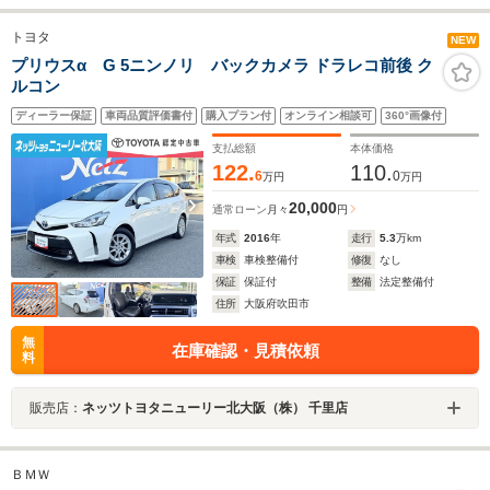
トヨタ
NEW
プリウスα G 5ニンノリ バックカメラ ドラレコ前後 ク
ルコン
ディーラー保証
車両品質評価書付
購入プラン付
オンライン相談可
360°画像付
支払総額
本体価格
122.
110.
6
0
万円
万円
20,000
通常ローン
月々
円
年式
2016
年
走行
5.3
万km
車検
車検整備付
修復
なし
保証
保証付
整備
法定整備付
住所
大阪府吹田市
無
在庫確認・見積依頼
料
販売店：
ネッツトヨタニューリー北大阪（株） 千里店
ＢＭＷ