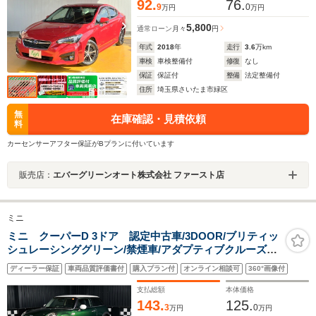
92.
76.
9
0
万円
万円
5,800
通常ローン
月々
円
年式
2018
年
走行
3.6
万km
車検
車検整備付
修復
なし
保証
保証付
整備
法定整備付
住所
埼玉県さいたま市緑区
無
在庫確認・見積依頼
料
カーセンサーアフター保証がBプランに付いています
販売店：
エバーグリーンオート株式会社 ファースト店
ミニ
ミニ クーパーD 3ドア 認定中古車/3DOOR/ブリティッ
シュレーシンググリーン/禁煙車/アダプティブクルーズコ
ントロール/衝突軽減ブレーキ/純正ナビゲーション/純正バ
ディーラー保証
車両品質評価書付
購入プラン付
オンライン相談可
360°画像付
ックカメラ
支払総額
本体価格
143.
125.
3
0
万円
万円