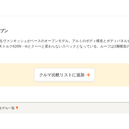
プン
るヴァンキッシュがベースのオープンモデル。アルミのボディ構造とボディパネル
最大トルク620N・mとクーペと変わらないスペックとなっている。ルーフは3層構造
クルマ比較リストに追加
モデル一覧