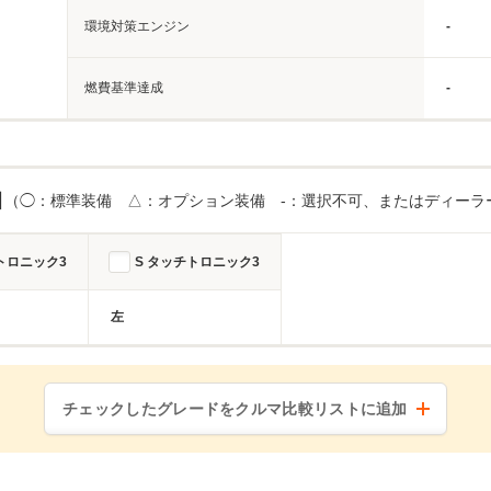
環境対策エンジン
-
燃費基準達成
-
目
（◯：標準装備 △：オプション装備 -：選択不可、またはディーラ
トロニック3
S タッチトロニック3
左
チェックしたグレードをクルマ比較リストに追加