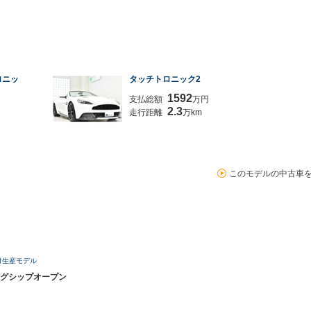
ロニッ
タッチトロニック2
1592
支払総額
万円
2.3
走行距離
万km
このモデルの中古車
4月生産モデル
グシップオープン