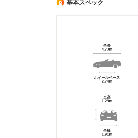
基本スペック
全長
4.73m
ホイールベース
2.74m
全高
1.29m
全幅
1.91m