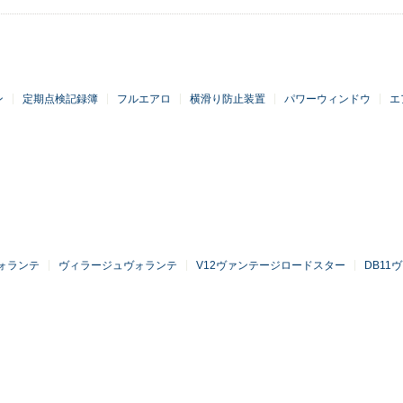
ン
定期点検記録簿
フルエアロ
横滑り防止装置
パワーウィンドウ
エ
ォランテ
ヴィラージュヴォランテ
V12ヴァンテージロードスター
DB11