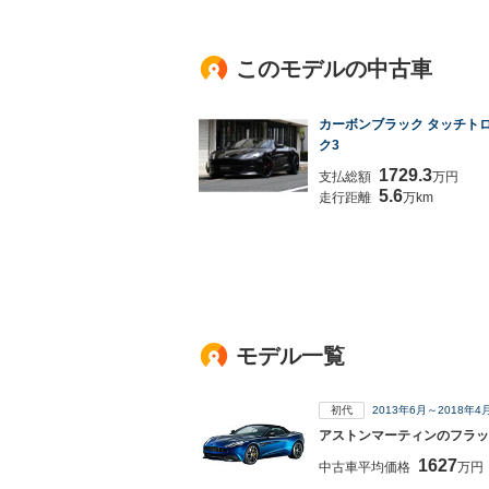
このモデルの中古車
カーボンブラック タッチト
ク3
1729.3
支払総額
万円
5.6
走行距離
万km
モデル一覧
初代
2013年6月～2018年
アストンマーティンのフラッ
1627
中古車平均価格
万円