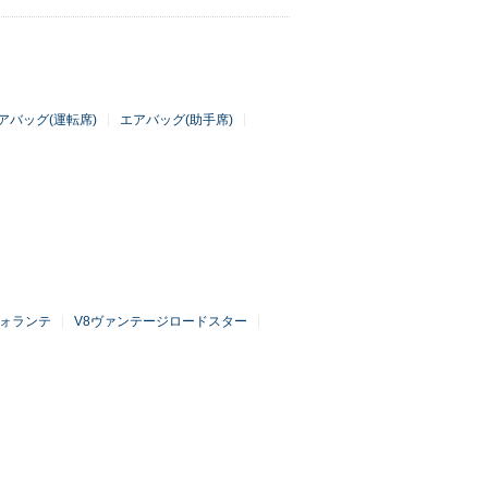
アバッグ(運転席)
エアバッグ(助手席)
ヴォランテ
V8ヴァンテージロードスター