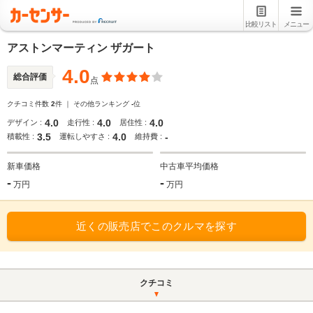
比較リスト
メニュー
アストンマーティン ザガート
4.0
総合評価
点
クチコミ件数
2
件 ｜ その他ランキング
-
位
4.0
4.0
4.0
デザイン :
走行性 :
居住性 :
3.5
4.0
-
積載性 :
運転しやすさ :
維持費 :
新車価格
中古車平均価格
-
-
万円
万円
近くの販売店でこのクルマを探す
クチコミ