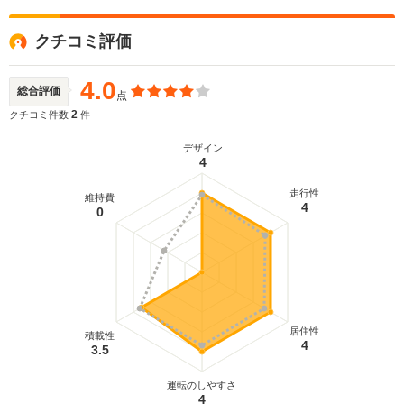
クチコミ評価
4.0
総合評価
点
2
クチコミ件数
件
デザイン
4
走行性
維持費
4
0
居住性
積載性
4
3.5
運転のしやすさ
4