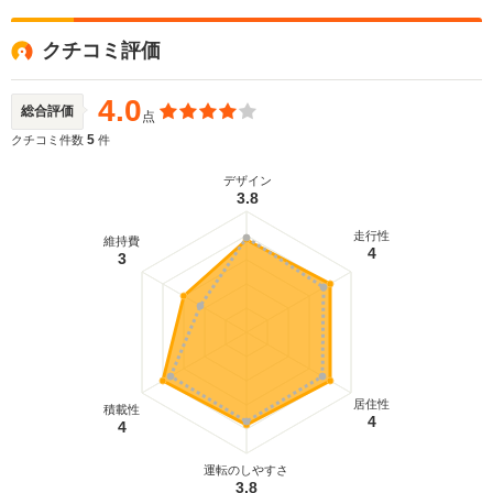
クチコミ評価
4.0
総合評価
点
5
クチコミ件数
件
デザイン
3.8
走行性
維持費
4
3
居住性
積載性
4
4
運転のしやすさ
3.8