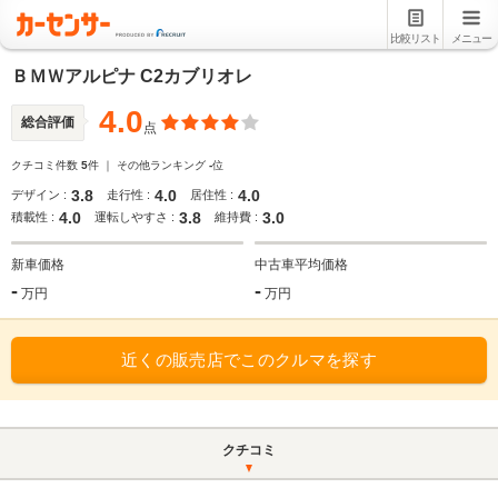
比較リスト
メニュー
ＢＭＷアルピナ C2カブリオレ
4.0
総合評価
点
クチコミ件数
5
件 ｜ その他ランキング
-
位
3.8
4.0
4.0
デザイン :
走行性 :
居住性 :
4.0
3.8
3.0
積載性 :
運転しやすさ :
維持費 :
新車価格
中古車平均価格
-
-
万円
万円
近くの販売店でこのクルマを探す
クチコミ