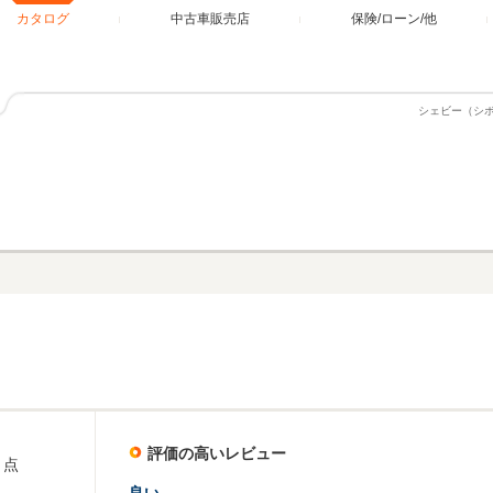
カタログ
中古車販売店
保険/ローン/他
シェビー（シ
評価の高いレビュー
点