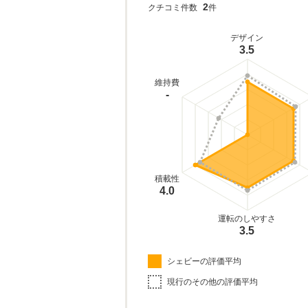
2
クチコミ件数
件
デザイン
3.5
維持費
-
積載性
4.0
運転のしやすさ
3.5
シェビーの評価平均
現行のその他の評価平均