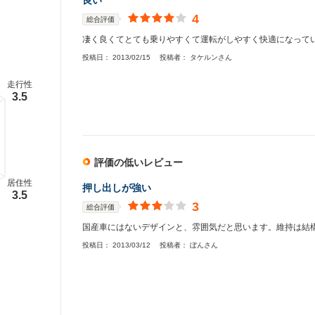
良い
4
総合評価
凄く良くてとても乗りやすくて運転がしやすく快適になって
投稿日：
2013/02/15
投稿者：
タケルンさん
走行性
3.5
評価の低いレビュー
居住性
押し出しが強い
3.5
3
総合評価
国産車にはないデザインと、雰囲気だと思います。維持は結
投稿日：
2013/03/12
投稿者：
ぼんさん