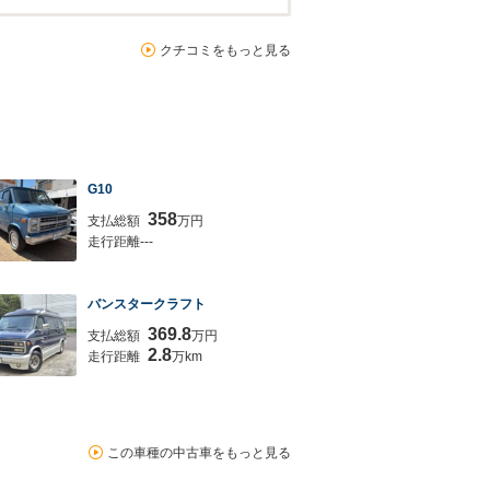
クチコミをもっと見る
G10
358
支払総額
万円
走行距離---
バンスタークラフト
369.8
支払総額
万円
2.8
走行距離
万km
この車種の中古車をもっと見る