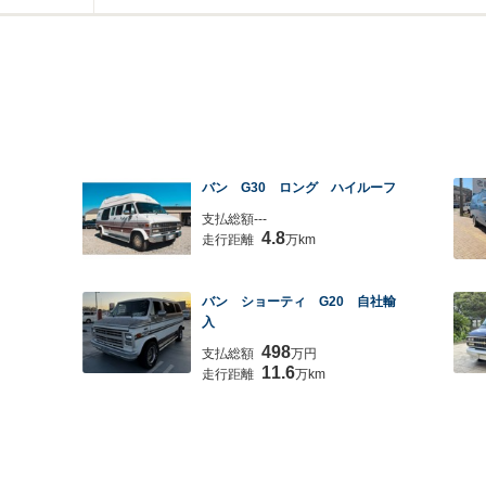
バン G30 ロング ハイルーフ
支払総額---
4.8
走行距離
万km
バン ショーティ G20 自社輸
入
498
支払総額
万円
11.6
走行距離
万km