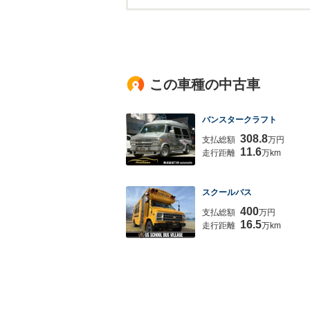
この車種の中古車
バンスタークラフト
308.8
支払総額
万円
11.6
走行距離
万km
スクールバス
400
支払総額
万円
16.5
走行距離
万km