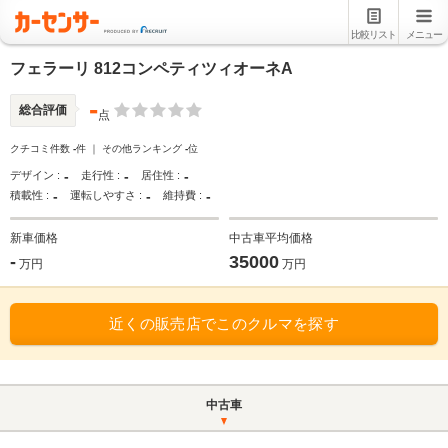
比較リスト
メニュー
フェラーリ 812コンペティツィオーネA
-
総合評価
点
クチコミ件数
-
件 ｜ その他ランキング
-
位
-
-
-
デザイン :
走行性 :
居住性 :
-
-
-
積載性 :
運転しやすさ :
維持費 :
新車価格
中古車平均価格
-
35000
万円
万円
近くの販売店でこのクルマを探す
中古車