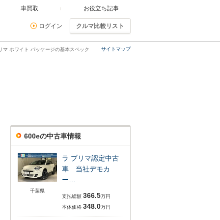
車買取
お役立ち記事
ログイン
クルマ比較リスト
サイトマップ
 プリマ ホワイト パッケージの基本スペック
600eの中古車情報
ラ プリマ認定中古
車 当社デモカ
ー…
千葉県
366.5
支払総額
万円
348.0
本体価格
万円