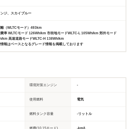
レンジ、スカイブルー
（WLTCモード）493km
 WLTCモード 126Wh/km 市街地モードWLTC-L 105Wh/km 郊外モード
Wh/km 高速道路モードWLTC-H 138Wh/km
備情報はベースとなるグレード情報を掲載しております
環境対策エンジン
-
使用燃料
電気
燃料タンク容量
-リットル
燃費(10.15モード)
-km/L