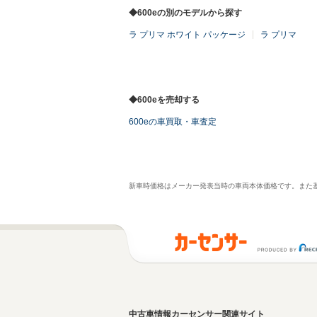
◆600eの別のモデルから探す
ラ プリマ ホワイト パッケージ
ラ プリマ
◆600eを売却する
600eの車買取・車査定
新車時価格はメーカー発表当時の車両本体価格です。また
中古車情報カーセンサー関連サイト