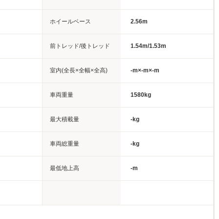
ホイールベース
2.56m
前トレッド/後トレッド
1.54m/1.53m
室内(全長×全幅×全高)
-m×-m×-m
車両重量
1580kg
最大積載量
-kg
車両総重量
-kg
最低地上高
-m