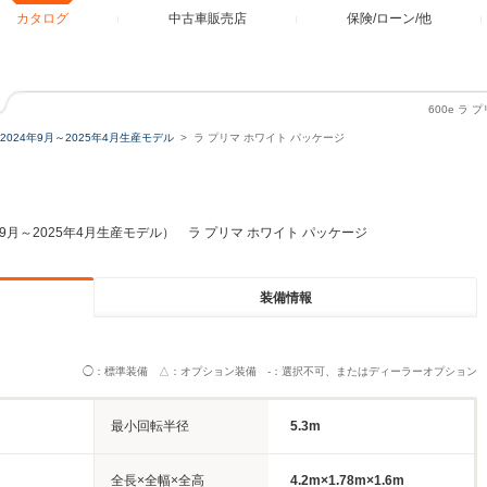
カタログ
中古車販売店
保険/ローン/他
600e ラ
2024年9月～2025年4月生産モデル
ラ プリマ ホワイト パッケージ
年9月～2025年4月生産モデル） ラ プリマ ホワイト パッケージ
装備情報
◯：標準装備 △：オプション装備 -：選択不可、またはディーラーオプション
最小回転半径
5.3m
全長×全幅×全高
4.2m×1.78m×1.6m