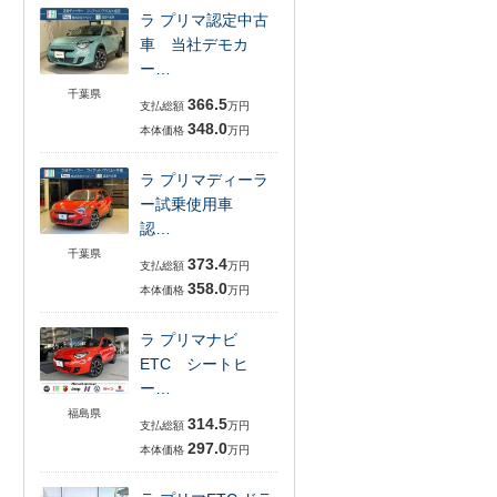
ラ プリマ認定中古
車 当社デモカ
ー…
千葉県
366.5
支払総額
万円
348.0
本体価格
万円
ラ プリマディーラ
ー試乗使用車
認…
千葉県
373.4
支払総額
万円
358.0
本体価格
万円
ラ プリマナビ
ETC シートヒ
ー…
福島県
314.5
支払総額
万円
297.0
本体価格
万円