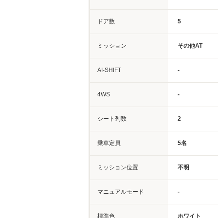
ドア数
5
ミッション
その他AT
AI-SHIFT
-
4WS
-
シート列数
2
乗車定員
5名
ミッション位置
不明
マニュアルモード
-
標準色
ホワイト