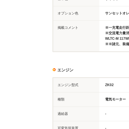
オプション色
サンセットオ
掲載コメント
※一充電走行距離
※交流電力量消費率
WLTC-M 117
※※諸元、装
エンジン
エンジン型式
ZK02
種類
電気モーター
過給器
-
可変気筒装置
-