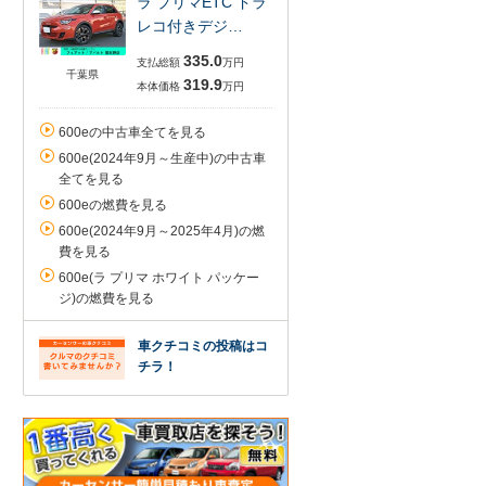
ラ プリマETC ドラ
レコ付きデジ…
335.0
支払総額
万円
千葉県
319.9
本体価格
万円
600eの中古車全てを見る
600e(2024年9月～生産中)の中古車
全てを見る
600eの燃費を見る
600e(2024年9月～2025年4月)の燃
費を見る
600e(ラ プリマ ホワイト パッケー
ジ)の燃費を見る
車クチコミの投稿はコ
チラ！