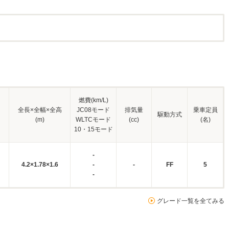
燃費(km/L)
全長×全幅×全高
JC08モード
排気量
乗車定員
駆動方式
(m)
WLTCモード
(cc)
(名)
10・15モード
-
4.2×1.78×1.6
-
-
FF
5
-
グレード一覧を全てみる