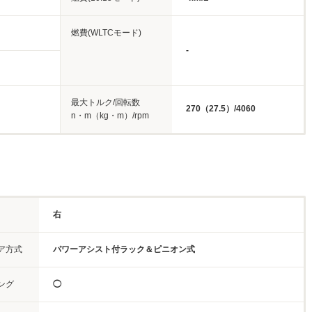
燃費(WLTCモード)
-
最大トルク/回転数
270（27.5）/4060
n・m（kg・m）/rpm
右
ア方式
パワーアシスト付ラック＆ピニオン式
ング
◯