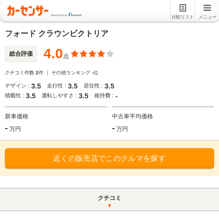
比較リスト
メニュー
フォード クラウンビクトリア
4.0
総合評価
点
クチコミ件数
2
件 ｜ その他ランキング
-
位
3.5
3.5
3.5
デザイン :
走行性 :
居住性 :
3.5
3.5
-
積載性 :
運転しやすさ :
維持費 :
新車価格
中古車平均価格
-
-
万円
万円
近くの販売店でこのクルマを探す
クチコミ