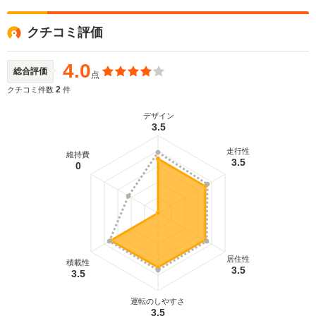
クチコミ評価
4.0
総合評価
点
2
クチコミ件数
件
デザイン
3.5
走行性
維持費
3.5
0
居住性
積載性
3.5
3.5
運転のしやすさ
3.5