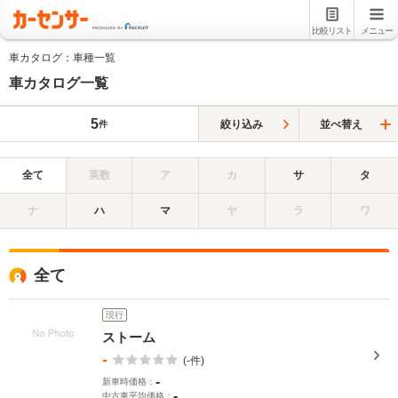
比較リスト
メニュー
車カタログ：車種一覧
車カタログ一覧
5
絞り込み
並べ替え
件
全て
英数
ア
カ
サ
タ
ナ
ハ
マ
ヤ
ラ
ワ
全て
現行
ストーム
-
(-件)
-
新車時価格：
-
中古車平均価格：