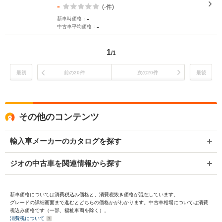
-
(-件)
-
新車時価格：
-
中古車平均価格：
1
/1
最初
前の20件
次の20件
最後
その他のコンテンツ
輸入車メーカーのカタログを探す
ジオの中古車を関連情報から探す
新車価格については消費税込み価格と、消費税抜き価格が混在しています。
グレードの詳細画面まで進むとどちらの価格かがわかります。中古車相場については消費
税込み価格です（一部、福祉車両を除く）。
消費税について