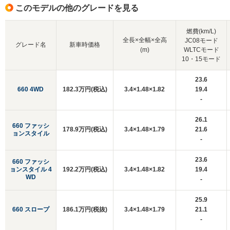
このモデルの他のグレードを見る
燃費(km/L)
全長×全幅×全高
JC08モード
グレード名
新車時価格
(m)
WLTCモード
10・15モード
23.6
660 4WD
182.3万円(税込)
3.4×1.48×1.82
19.4
-
26.1
660 ファッシ
178.9万円(税込)
3.4×1.48×1.79
21.6
ョンスタイル
-
23.6
660 ファッシ
ョンスタイル 4
192.2万円(税込)
3.4×1.48×1.82
19.4
WD
-
25.9
660 スロープ
186.1万円(税抜)
3.4×1.48×1.79
21.1
-