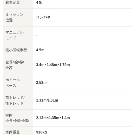
乗車定員
4名
ミッション
インパネ
位置
マニュアル
-
モード
最小回転半径
4.5m
全長×全幅×
3.4m×1.48m×1.79m
全高
ホイール
2.52m
ベース
前トレッド/
1.31m/1.31m
後トレッド
室内
2.13m×1.35m×1.4m
(全長×全幅×全高)
車両重量
910kg