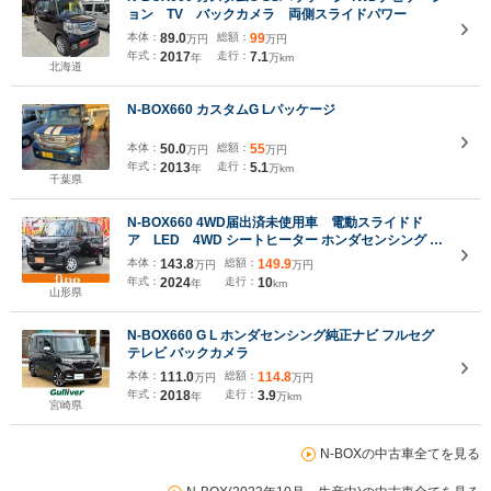
ョン TV バックカメラ 両側スライドパワー
本体：
89.0
総額：
99
万円
万円
年式：
2017
走行：
7.1
年
万km
北海道
N-BOX660 カスタムG Lパッケージ
本体：
50.0
総額：
55
万円
万円
年式：
2013
走行：
5.1
年
万km
千葉県
N-BOX660 4WD届出済未使用車 電動スライドド
ア LED 4WD シートヒーター ホンダセンシング 渋
滞追従機能付アダプティブクルーズコントロール
本体：
143.8
総額：
149.9
万円
万円
LEDヘッドランプ オートハイビーム オートライト ロ
年式：
2024
走行：
10
年
km
ールサンシェード
山形県
N-BOX660 G L ホンダセンシング純正ナビ フルセグ
テレビ バックカメラ
本体：
111.0
総額：
114.8
万円
万円
年式：
2018
走行：
3.9
年
万km
宮崎県
N-BOXの中古車全てを見る