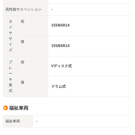
高性能サスペンション
-
タ
前
155/65R14
イ
ヤ
サ
後
イ
155/65R14
ズ
ブ
前
Vディスク式
レ
ー
キ
後
形
ドラム式
式
福祉車両
福祉車両
-