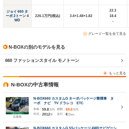
22.3
ジョイ 660 タ
ーボ 2トーン 4
226.1万円(税込)
3.4×1.48×1.82
18.4
WD
-
グレード一覧を全て見る
N-BOXの別のモデルを見る
660 ファッションスタイル モノトーン
もっと見る
N-BOXの中古車情報
N-BOX660 カスタムG ターボパッケージ禁煙車 タ
ーボ ナビ TV ドラレコ ETC
本体：
59.8
総額：
69.8
万円
万円
年式：
2012
走行：
6
年
万km
兵庫県
N-BOX660 カスタムG SSパッケージ 4WDナビゲーシ