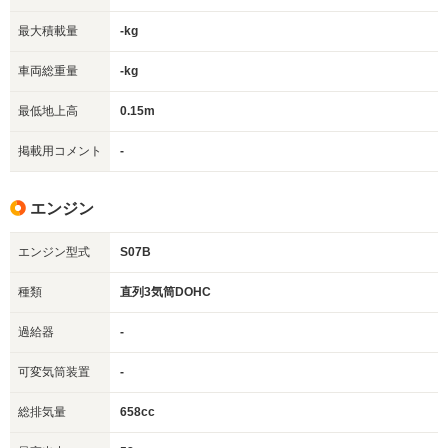
最大積載量
-kg
車両総重量
-kg
最低地上高
0.15m
掲載用コメント
-
エンジン
エンジン型式
S07B
種類
直列3気筒DOHC
過給器
-
可変気筒装置
-
総排気量
658cc