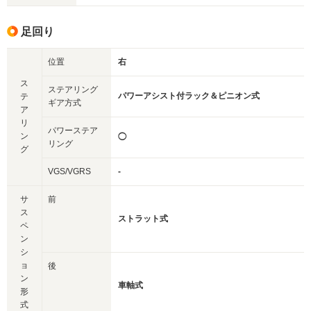
足回り
位置
右
ス
ステアリング
パワーアシスト付ラック＆ピニオン式
テ
ギア方式
ア
リ
パワーステア
ン
◯
リング
グ
VGS/VGRS
-
サ
前
ス
ストラット式
ペ
ン
シ
ョ
後
ン
車軸式
形
式