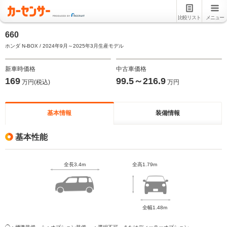
比較リスト
メニュー
660
ホンダ N-BOX / 2024年9月～2025年3月生産モデル
新車時価格
中古車価格
169
99.5～216.9
万円(税込)
万円
基本情報
装備情報
基本性能
全長3.4m
全高1.79m
全幅1.48m