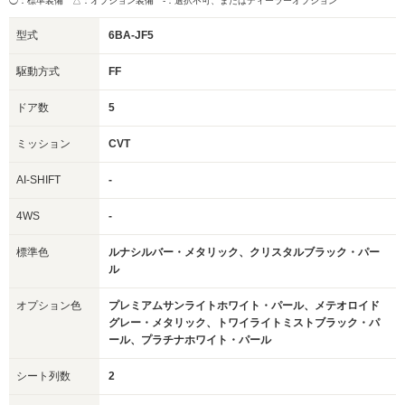
◯：標準装備 △：オプション装備
-：選択不可、またはディーラーオプション
型式
6BA-JF5
駆動方式
FF
ドア数
5
ミッション
CVT
AI-SHIFT
-
4WS
-
標準色
ルナシルバー・メタリック、クリスタルブラック・パー
ル
オプション色
プレミアムサンライトホワイト・パール、メテオロイド
グレー・メタリック、トワイライトミストブラック・パ
ール、プラチナホワイト・パール
シート列数
2