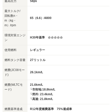
最高出力
58ps
最大トルク/
回転数n・
65（6.6）/4800
m（kg・
m）/rpm
環境対策エンジ
H30年基準 ☆☆☆☆☆
ン
使用燃料
レギュラー
燃料タンク容量
27リットル
燃費(JC08モー
26.1km/L
ド)
燃費(WLTCモ
21.6km/L
ード)
└市街地:18.8km/L
└郊外: 23.4km/L
└高速: 21.8km/L
燃費基準達成
R12年度燃費基準 75%達成車