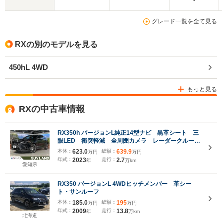
-
グレード一覧を全て見る
RXの別のモデルを見る
450hL 4WD
もっと見る
RXの中古車情報
RX350h バージョンL純正14型ナビ 黒革シート 三
眼LED 衝突軽減 全周囲カメラ レーダークルー
ズ ブラインドスポットモニター デジタルインナー
本体：
623.0
総額：
639.9
万円
万円
ミラー シートベンチレーション ステアリングヒー
年式：
2023
走行：
2.7
年
万km
ター ドラレコ ETC
愛知県
RX350 バージョンL 4WDヒッチメンバー 革シー
ト・サンルーフ
本体：
185.0
総額：
195
万円
万円
年式：
2009
走行：
13.8
年
万km
北海道