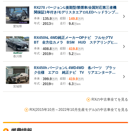
RX270 バージョンL後期型/禁煙車/全国対応第三者機
関保証1年付き/モデリスタエアロ/LEDヘッドランプ/
黒本革シート/シートヒーター/シートクーラー/フルセ
本体：
135.9
総額：
149.8
万円
万円
グ/Bluetooth/バックカメラ/クリアランスソナー
年式：
2013
走行：
9.4
年
万km
愛知県
RX450hL 4WD純正メーカーOPナビ フルセグTV
BT 全方位カメラ BSM HUD ステアリングヒー
ター ワイヤレス充電 ドラレコ 電動リア クルコ
本体：
408.8
総額：
419.8
万円
万円
ン追従付き 3列シート ルーフレール ビルトイン
年式：
2019
走行：
5.2
年
万km
ETC2.0 禁煙
香川県
RX450h バージョンL 4WD4WD 各パーツ ブラッ
ク仕様 エアロ 純正ナビ TV リアエンターテイ
メント 360°カメラ HUD クルコン 茶/黒レザー
本体：
399.9
総額：
419.9
万円
万円
シート シートヒーター&ベンチレーション メモリ
年式：
2019
走行：
6.3
年
万km
ーパワーシート ETC2.0
宮城県
RXの中古車全てを見る
RX(2015年10月～2022年10月生産モデル)の中古車全てを見る
燃費情報