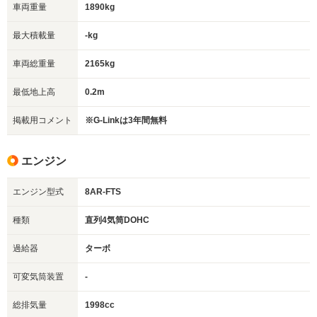
車両重量
1890kg
最大積載量
-kg
車両総重量
2165kg
最低地上高
0.2m
掲載用コメント
※G-Linkは3年間無料
エンジン
エンジン型式
8AR-FTS
種類
直列4気筒DOHC
過給器
ターボ
可変気筒装置
-
総排気量
1998cc