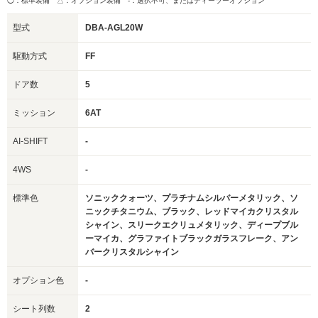
◯：標準装備 △：オプション装備
-：選択不可、またはディーラーオプション
型式
DBA-AGL20W
駆動方式
FF
ドア数
5
ミッション
6AT
AI-SHIFT
-
4WS
-
標準色
ソニッククォーツ、プラチナムシルバーメタリック、ソ
ニックチタニウム、ブラック、レッドマイカクリスタル
シャイン、スリークエクリュメタリック、ディープブル
ーマイカ、グラファイトブラックガラスフレーク、アン
バークリスタルシャイン
オプション色
-
シート列数
2