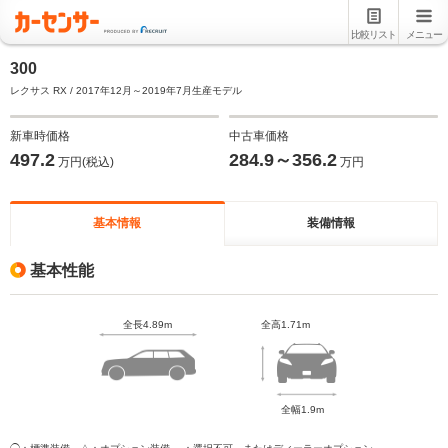
比較リスト
メニュー
300
レクサス RX / 2017年12月～2019年7月生産モデル
新車時価格
中古車価格
497.2
284.9～356.2
万円(税込)
万円
基本情報
装備情報
基本性能
全長4.89m
全高1.71m
全幅1.9m