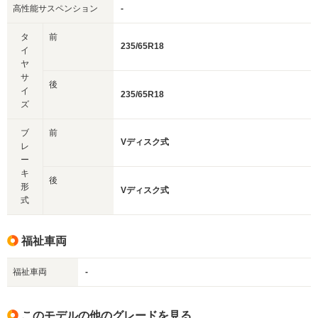
高性能サスペンション
-
タ
前
235/65R18
イ
ヤ
サ
後
イ
235/65R18
ズ
ブ
前
Vディスク式
レ
ー
キ
後
形
Vディスク式
式
福祉車両
福祉車両
-
このモデルの他のグレードを見る