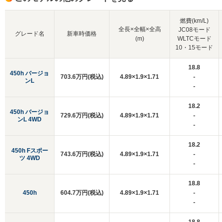
燃費(km/L)
全長×全幅×全高
JC08モード
グレード名
新車時価格
(m)
WLTCモード
10・15モード
18.8
450h バージョ
703.6万円(税込)
4.89×1.9×1.71
-
ンL
-
18.2
450h バージョ
729.6万円(税込)
4.89×1.9×1.71
-
ンL 4WD
-
18.2
450h Fスポー
743.6万円(税込)
4.89×1.9×1.71
-
ツ 4WD
-
18.8
450h
604.7万円(税込)
4.89×1.9×1.71
-
-