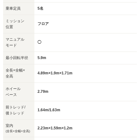
乗車定員
5名
ミッション
フロア
位置
マニュアル
◯
モード
最小回転半径
5.9m
全長×全幅×
4.89m×1.9m×1.71m
全高
ホイール
2.79m
ベース
前トレッド/
1.64m/1.63m
後トレッド
室内
2.23m×1.59m×1.2m
(全長×全幅×全高)