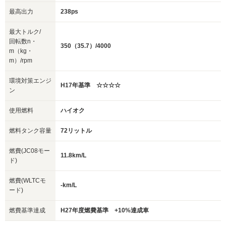
最高出力
238ps
最大トルク/
回転数n・
350（35.7）/4000
m（kg・
m）/rpm
環境対策エンジ
H17年基準 ☆☆☆☆
ン
使用燃料
ハイオク
燃料タンク容量
72リットル
燃費(JC08モー
11.8km/L
ド)
燃費(WLTCモ
-km/L
ード)
燃費基準達成
H27年度燃費基準 +10%達成車