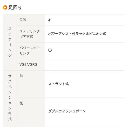
足回り
位置
右
ス
ステアリング
パワーアシスト付ラック＆ピニオン式
テ
ギア方式
ア
リ
パワーステア
ン
◯
リング
グ
VGS/VGRS
-
サ
前
ス
ストラット式
ペ
ン
シ
ョ
後
ン
ダブルウィッシュボーン
形
式