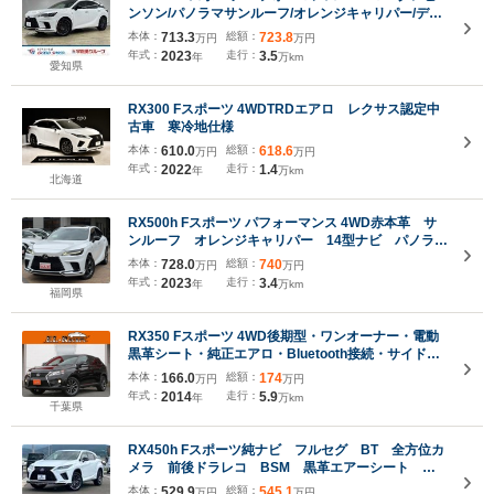
ンソン/パノラマサンルーフ/オレンジキャリパー/デジ
タルインナーミラー/ブラインドスポットモニター/シ
本体：
713.3
総額：
723.8
万円
万円
ートクーラー/シートヒーター/三眼LEDヘッドライト/
年式：
2023
走行：
3.5
年
万km
ヘッドアップディスプレイ/パワーシート
愛知県
RX300 Fスポーツ 4WDTRDエアロ レクサス認定中
古車 寒冷地仕様
本体：
610.0
総額：
618.6
万円
万円
年式：
2022
走行：
1.4
年
万km
北海道
RX500h Fスポーツ パフォーマンス 4WD赤本革 サ
ンルーフ オレンジキャリパー 14型ナビ パノラミ
ックビューモニター AppleCarPlay 全席シートヒ
本体：
728.0
総額：
740
万円
万円
ーター&ベンチレーション デジタルインナーミラ
年式：
2023
走行：
3.4
年
万km
ー パワーバックドア 純正ドラレコ 20inchAW
福岡県
RX350 Fスポーツ 4WD後期型・ワンオーナー・電動
黒革シート・純正エアロ・Bluetooth接続・サイド&
バックカメラ・クルコン・ドラレコ・スマートキー・
本体：
166.0
総額：
174
万円
万円
HDDナビ・フルセグ・LEDヘッドライト・電動バッ
年式：
2014
走行：
5.9
年
万km
クドア・純正19inAW・ETC
千葉県
RX450h Fスポーツ純ナビ フルセグ BT 全方位カ
メラ 前後ドラレコ BSM 黒革エアーシート シ
ートヒーター ハンドルヒーター パワーバックゲー
本体：
529.9
総額：
545.1
万円
万円