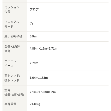
ミッション
フロア
位置
マニュアル
◯
モード
最小回転半径
5.9m
全長×全幅×
4.89m×1.9m×1.71m
全高
ホイール
2.79m
ベース
前トレッド/
1.64m/1.63m
後トレッド
室内
2.1m×1.59m×1.2m
(全長×全幅×全高)
車両重量
2130kg