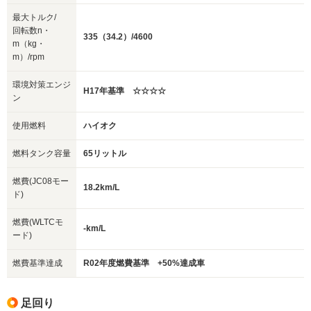
最大トルク/
回転数n・
335（34.2）/4600
m（kg・
m）/rpm
環境対策エンジ
H17年基準 ☆☆☆☆
ン
使用燃料
ハイオク
燃料タンク容量
65リットル
燃費(JC08モー
18.2km/L
ド)
燃費(WLTCモ
-km/L
ード)
燃費基準達成
R02年度燃費基準 +50%達成車
足回り