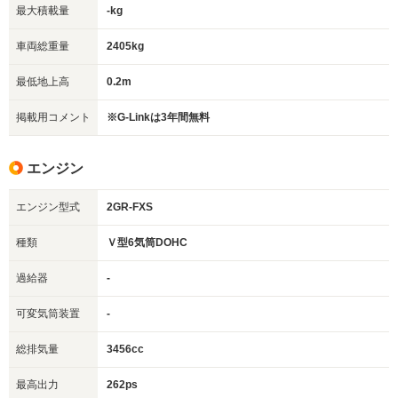
最大積載量
-kg
車両総重量
2405kg
最低地上高
0.2m
掲載用コメント
※G-Linkは3年間無料
エンジン
エンジン型式
2GR-FXS
種類
Ｖ型6気筒DOHC
過給器
-
可変気筒装置
-
総排気量
3456cc
最高出力
262ps