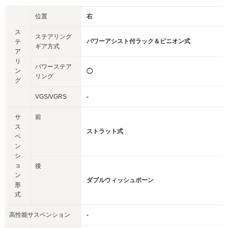
位置
右
ス
ステアリング
パワーアシスト付ラック＆ピニオン式
テ
ギア方式
ア
リ
パワーステア
ン
◯
リング
グ
VGS/VGRS
-
サ
前
ス
ストラット式
ペ
ン
シ
ョ
後
ン
ダブルウィッシュボーン
形
式
高性能サスペンション
-