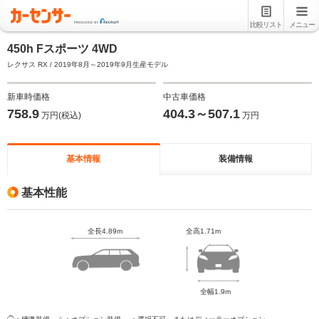
比較リスト
メニュー
450h Fスポーツ 4WD
レクサス RX / 2019年8月～2019年9月生産モデル
新車時価格
中古車価格
758.9
404.3～507.1
万円(税込)
万円
基本情報
装備情報
基本性能
全長4.89m
全高1.71m
全幅1.9m