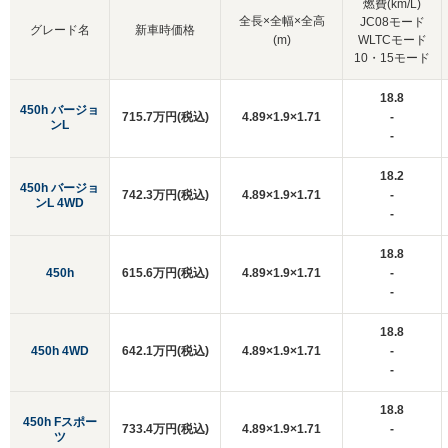
燃費(km/L)
全長×全幅×全高
JC08モード
グレード名
新車時価格
(m)
WLTCモード
10・15モード
18.8
450h バージョ
715.7万円(税込)
4.89×1.9×1.71
-
ンL
-
18.2
450h バージョ
742.3万円(税込)
4.89×1.9×1.71
-
ンL 4WD
-
18.8
450h
615.6万円(税込)
4.89×1.9×1.71
-
-
18.8
450h 4WD
642.1万円(税込)
4.89×1.9×1.71
-
-
18.8
450h Fスポー
733.4万円(税込)
4.89×1.9×1.71
-
ツ