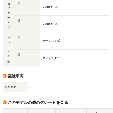
タ
前
235/55R20
イ
ヤ
サ
後
イ
235/55R20
ズ
ブ
前
Vディスク式
レ
ー
キ
後
形
Vディスク式
式
福祉車両
福祉車両
-
このモデルの他のグレードを見る