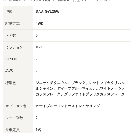
◯：標準装備 △：オプション装備
-：選択不可、またはディーラーオプション
型式
DAA-GYL25W
駆動方式
4WD
ドア数
5
ミッション
CVT
AI-SHIFT
-
4WS
-
標準色
ソニックチタニウム、ブラック、レッドマイカクリスタ
ルシャイン、ディープブルーマイカ、ホワイトノーヴァ
ガラスフレーク、グラファイトブラックガラスフレーク
オプション色
ヒートブルーコントラストレイヤリング
シート列数
2
乗車定員
5名