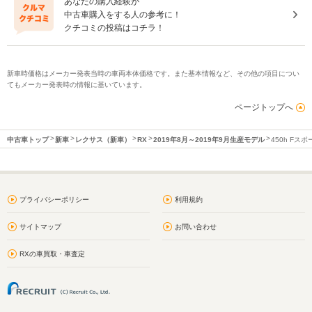
あなたの購入経験が
中古車購入をする人の参考に！
クチコミの投稿はコチラ！
新車時価格はメーカー発表当時の車両本体価格です。また基本情報など、その他の項目につい
てもメーカー発表時の情報に基いています。
ページトップへ
中古車トップ
新車
レクサス（新車）
RX
2019年8月～2019年9月生産モデル
450h Fスポ
プライバシーポリシー
利用規約
サイトマップ
お問い合わせ
RXの車買取・車査定