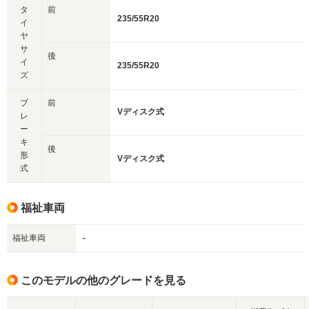
タ
前
235/55R20
イ
ヤ
サ
後
イ
235/55R20
ズ
ブ
前
Vディスク式
レ
ー
キ
後
形
Vディスク式
式
福祉車両
福祉車両
-
このモデルの他のグレードを見る