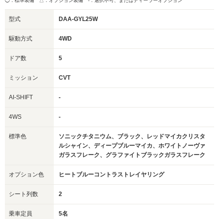
◯：標準装備 △：オプション装備
-：選択不可、またはディーラーオプション
型式
DAA-GYL25W
駆動方式
4WD
ドア数
5
ミッション
CVT
AI-SHIFT
-
4WS
-
標準色
ソニックチタニウム、ブラック、レッドマイカクリスタ
ルシャイン、ディープブルーマイカ、ホワイトノーヴァ
ガラスフレーク、グラファイトブラックガラスフレーク
オプション色
ヒートブルーコントラストレイヤリング
シート列数
2
乗車定員
5名