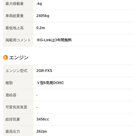
最大積載量
-kg
車両総重量
2405kg
最低地上高
0.2m
掲載用コメント
※G-Linkは3年間無料
エンジン
エンジン型式
2GR-FXS
種類
Ｖ型6気筒DOHC
過給器
-
可変気筒装置
-
総排気量
3456cc
最高出力
262ps