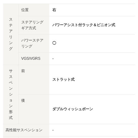
位置
右
ス
ステアリング
パワーアシスト付ラック＆ピニオン式
テ
ギア方式
ア
リ
パワーステア
ン
◯
リング
グ
VGS/VGRS
-
サ
前
ス
ストラット式
ペ
ン
シ
ョ
後
ン
ダブルウィッシュボーン
形
式
高性能サスペンション
-