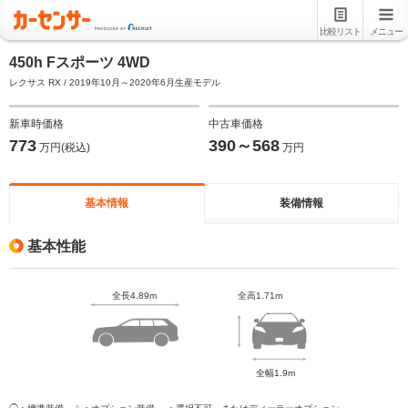
比較リスト
メニュー
450h Fスポーツ 4WD
レクサス RX / 2019年10月～2020年6月生産モデル
新車時価格
中古車価格
773
390～568
万円(税込)
万円
基本情報
装備情報
基本性能
全長4.89m
全高1.71m
全幅1.9m