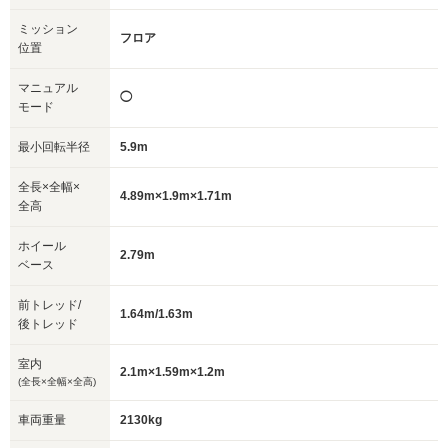
ミッション
フロア
位置
マニュアル
◯
モード
最小回転半径
5.9m
全長×全幅×
4.89m×1.9m×1.71m
全高
ホイール
2.79m
ベース
前トレッド/
1.64m/1.63m
後トレッド
室内
2.1m×1.59m×1.2m
(全長×全幅×全高)
車両重量
2130kg