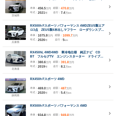
本体：
456.5
総額：
470.8
万円
万円
年式：
2021
走行：
7.4
年
万km
茨城県
RX500h Fスポーツ パフォーマンス 4WDZEUS製エア
ロ3点 ZEUS製4本出しマフラー ローダウンスプリ
ング AW22 F SPORT専用オレンジキャリパー マ
本体：
1075.9
総額：
1099.7
万円
万円
ークレビンソンプレミアムサウンドシステム 輻射ヒ
年式：
2026
走行：
5
年
km
ーター ルーフレール+パノラマルーフ ロックナッ
兵庫県
ト
RX450hL 4WD4WD 寒冷地仕様 純正ナビ CD
BT フルセグTV エンジンスターター ドライブレ
コーダー ビルトインETC バックカメラ 前席パワ
本体：
380.6
総額：
391.8
万円
万円
ーシート シートヒーター ステアリングヒーター
年式：
2019
走行：
8.1
年
万km
社外22インチ社外AW 車高調
北海道
RX450h Fスポーツ 4WD
本体：
469.0
総額：
487
万円
万円
年式：
2020
走行：
5.4
年
万km
静岡県
RX500h Fスポーツ パフォーマンス 4WD
本体：
934.8
総額：
949.8
万円
万円