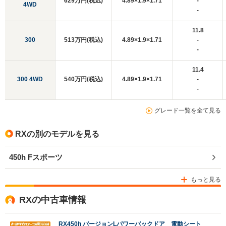
629万円(税込)
4.89×1.9×1.71
-
4WD
-
11.8
300
513万円(税込)
4.89×1.9×1.71
-
-
11.4
300 4WD
540万円(税込)
4.89×1.9×1.71
-
-
グレード一覧を全て見る
RXの別のモデルを見る
450h Fスポーツ
もっと見る
RXの中古車情報
RX450h バージョンLパワーバックドア 電動シート