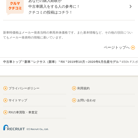
あなたの購入経験が
中古車購入をする人の参考に！
クチコミの投稿はコチラ！
新車時価格はメーカー発表当時の車両本体価格です。また基本情報など、その他の項目につい
てもメーカー発表時の情報に基いています。
ページトップへ
中古車トップ
新車
レクサス（新車）
RX
2019年10月～2020年6月生産モデル
450h Fス
プライバシーポリシー
利用規約
サイトマップ
お問い合わせ
RXの車買取・車査定