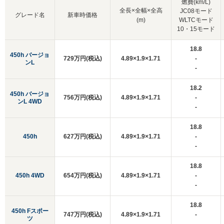
燃費(km/L)
全長×全幅×全高
JC08モード
グレード名
新車時価格
(m)
WLTCモード
10・15モード
18.8
450h バージョ
729万円(税込)
4.89×1.9×1.71
-
ンL
-
18.2
450h バージョ
756万円(税込)
4.89×1.9×1.71
-
ンL 4WD
-
18.8
450h
627万円(税込)
4.89×1.9×1.71
-
-
18.8
450h 4WD
654万円(税込)
4.89×1.9×1.71
-
-
18.8
450h Fスポー
747万円(税込)
4.89×1.9×1.71
-
ツ