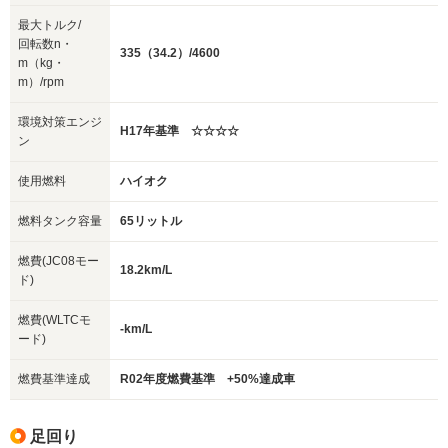
最大トルク/
回転数n・
335（34.2）/4600
m（kg・
m）/rpm
環境対策エンジ
H17年基準 ☆☆☆☆
ン
使用燃料
ハイオク
燃料タンク容量
65リットル
燃費(JC08モー
18.2km/L
ド)
燃費(WLTCモ
-km/L
ード)
燃費基準達成
R02年度燃費基準 +50%達成車
足回り