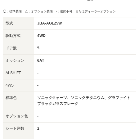
◯：標準装備 △：オプション装備
-：選択不可、またはディーラーオプション
型式
3BA-AGL25W
駆動方式
4WD
ドア数
5
ミッション
6AT
AI-SHIFT
-
4WS
-
標準色
ソニッククォーツ、ソニックチタニウム、グラファイト
ブラックガラスフレーク
オプション色
-
シート列数
2