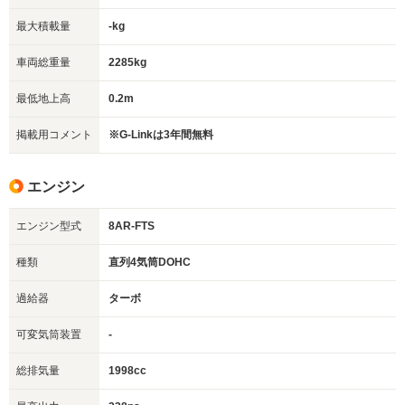
最大積載量
-kg
車両総重量
2285kg
最低地上高
0.2m
掲載用コメント
※G-Linkは3年間無料
エンジン
エンジン型式
8AR-FTS
種類
直列4気筒DOHC
過給器
ターボ
可変気筒装置
-
総排気量
1998cc