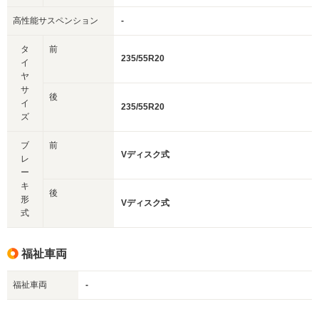
高性能サスペンション
-
タ
前
235/55R20
イ
ヤ
サ
後
イ
235/55R20
ズ
ブ
前
Vディスク式
レ
ー
キ
後
形
Vディスク式
式
福祉車両
福祉車両
-