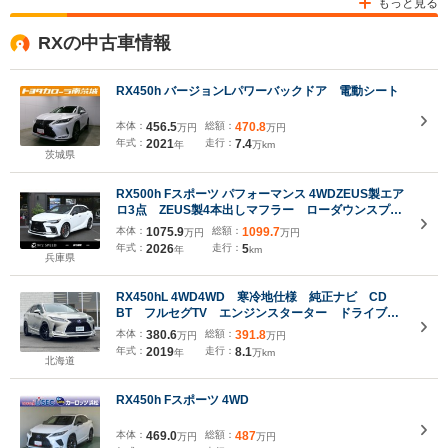
もっと見る
RXの中古車情報
RX450h バージョンLパワーバックドア 電動シート
本体：
456.5
総額：
470.8
万円
万円
年式：
2021
走行：
7.4
年
万km
茨城県
RX500h Fスポーツ パフォーマンス 4WDZEUS製エア
ロ3点 ZEUS製4本出しマフラー ローダウンスプリ
ング AW22 F SPORT専用オレンジキャリパー マ
本体：
1075.9
総額：
1099.7
万円
万円
ークレビンソンプレミアムサウンドシステム 輻射ヒ
年式：
2026
走行：
5
年
km
ーター ルーフレール+パノラマルーフ ロックナッ
兵庫県
ト
RX450hL 4WD4WD 寒冷地仕様 純正ナビ CD
BT フルセグTV エンジンスターター ドライブレ
コーダー ビルトインETC バックカメラ 前席パワ
本体：
380.6
総額：
391.8
万円
万円
ーシート シートヒーター ステアリングヒーター
年式：
2019
走行：
8.1
年
万km
社外22インチ社外AW 車高調
北海道
RX450h Fスポーツ 4WD
本体：
469.0
総額：
487
万円
万円