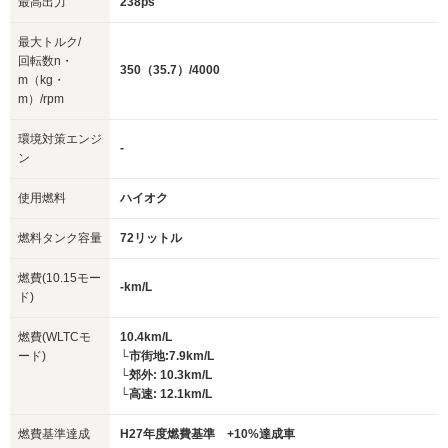
最高出力
238ps
最大トルク/
回転数n・
350（35.7）/4000
m（kg・
m）/rpm
環境対策エンジ
-
ン
使用燃料
ハイオク
燃料タンク容量
72リットル
燃費(10.15モー
-km/L
ド)
燃費(WLTCモ
10.4km/L
ード)
└市街地:7.9km/L
└郊外: 10.3km/L
└高速: 12.1km/L
燃費基準達成
H27年度燃費基準 +10%達成車