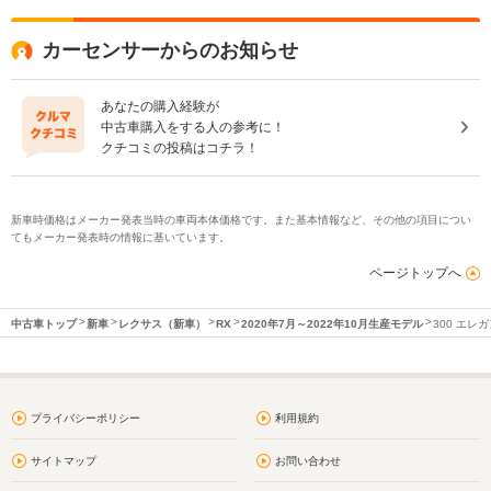
カーセンサーからのお知らせ
あなたの購入経験が
中古車購入をする人の参考に！
クチコミの投稿はコチラ！
新車時価格はメーカー発表当時の車両本体価格です。また基本情報など、その他の項目につい
てもメーカー発表時の情報に基いています。
ページトップへ
中古車トップ
新車
レクサス（新車）
RX
2020年7月～2022年10月生産モデル
300 エレ
プライバシーポリシー
利用規約
サイトマップ
お問い合わせ