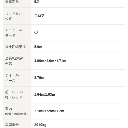
乗車定員
5名
ミッション
フロア
位置
マニュアル
◯
モード
最小回転半径
5.9m
全長×全幅×
4.89m×1.9m×1.71m
全高
ホイール
2.79m
ベース
前トレッド/
1.64m/1.63m
後トレッド
室内
2.1m×1.59m×1.2m
(全長×全幅×全高)
車両重量
2010kg