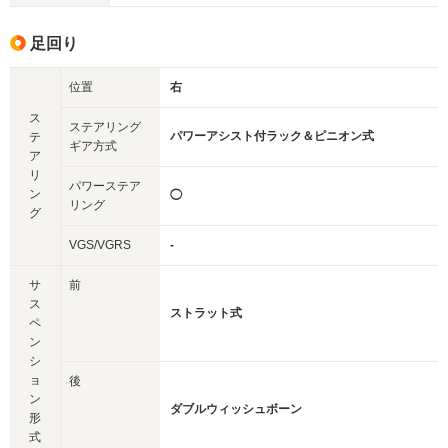
足回り
位置
右
ス
ステアリング
パワーアシスト付ラック＆ピニオン式
テ
ギア方式
ア
リ
パワーステア
ン
◯
リング
グ
VGS/VGRS
-
サ
前
ス
ストラット式
ペ
ン
シ
ョ
後
ン
ダブルウィッシュボーン
形
式