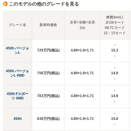
このモデルの他のグレードを見る
燃費(km/L)
全長×全幅×全高
JC08モード
グレード名
新車時価格
(m)
WLTCモード
10・15モード
-
450h バージョ
729万円(税込)
4.89×1.9×1.71
15.3
ンL
-
-
450h バージョ
756万円(税込)
4.89×1.9×1.71
14.9
ンL 4WD
-
-
450h Fスポー
783万円(税込)
4.89×1.9×1.71
14.9
ツ 4WD
-
-
450h
638万円(税込)
4.89×1.9×1.71
15.6
-