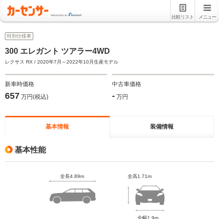
比較リスト
メニュー
特別仕様車
300 エレガント ツアラー4WD
レクサス RX / 2020年7月～2022年10月生産モデル
新車時価格
中古車価格
657
-
万円(税込)
万円
基本情報
装備情報
基本性能
全長4.89m
全高1.71m
全幅1.9m