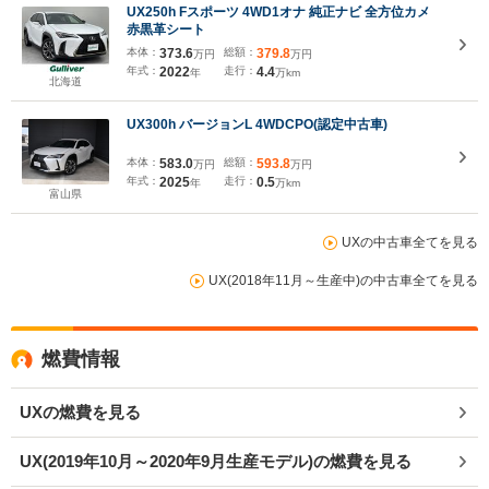
UX250h Fスポーツ 4WD1オナ 純正ナビ 全方位カメ
赤黒革シート
本体：
373.6
総額：
379.8
万円
万円
年式：
2022
走行：
4.4
年
万km
北海道
UX300h バージョンL 4WDCPO(認定中古車)
本体：
583.0
総額：
593.8
万円
万円
年式：
2025
走行：
0.5
年
万km
富山県
UXの中古車全てを見る
UX(2018年11月～生産中)の中古車全てを見る
燃費情報
UXの燃費を見る
UX(2019年10月～2020年9月生産モデル)の燃費を見る