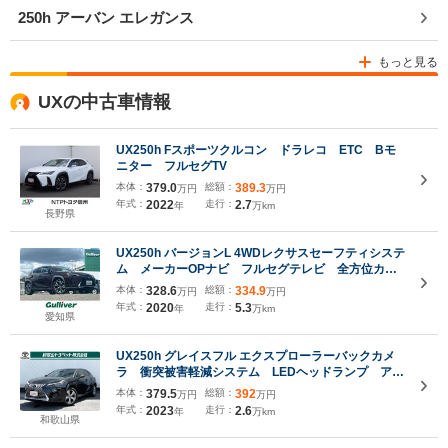
250h アーバン エレガンス
もっと見る
UXの中古車情報
UX250h Fスポーツクルコン ドラレコ ETC Bモ
ニター フルセグTV
本体：
379.0
総額：
389.3
万円
万円
年式：
2022
走行：
2.7
年
万km
長野県
UX250h バージョンL 4WDレクサスセーフティシステ
ム メーカーOPナビ フルセグテレビ 全方位カメ
ラ レーダークルーズコントロール パワーシート
本体：
328.6
総額：
334.9
万円
万円
シートヒーター
年式：
2020
走行：
5.3
年
万km
愛知県
UX250h グレイスフル エクスプローラーバックカメ
ラ 衝突被害軽減システム LEDヘッドランプ アイ
ドリングストップ シートヒーター フルセグ
本体：
379.5
総額：
392
万円
万円
ETC 電動リヤゲート
年式：
2023
走行：
2.6
年
万km
和歌山県