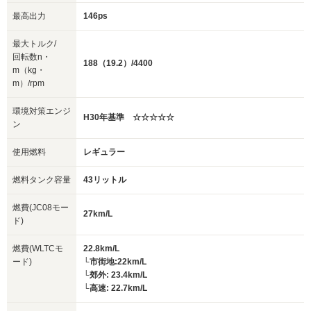
最高出力
146ps
最大トルク/
回転数n・
188（19.2）/4400
m（kg・
m）/rpm
環境対策エンジ
H30年基準 ☆☆☆☆☆
ン
使用燃料
レギュラー
燃料タンク容量
43リットル
燃費(JC08モー
27km/L
ド)
燃費(WLTCモ
22.8km/L
ード)
└市街地:22km/L
└郊外: 23.4km/L
└高速: 22.7km/L