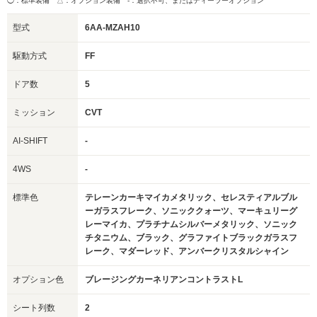
◯：標準装備 △：オプション装備
-：選択不可、またはディーラーオプション
型式
6AA-MZAH10
駆動方式
FF
ドア数
5
ミッション
CVT
AI-SHIFT
-
4WS
-
標準色
テレーンカーキマイカメタリック、セレスティアルブル
ーガラスフレーク、ソニッククォーツ、マーキュリーグ
レーマイカ、プラチナムシルバーメタリック、ソニック
チタニウム、ブラック、グラファイトブラックガラスフ
レーク、マダーレッド、アンバークリスタルシャイン
オプション色
ブレージングカーネリアンコントラストL
シート列数
2