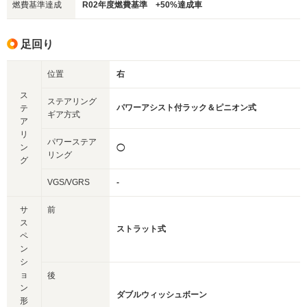
燃費基準達成
R02年度燃費基準 +50%達成車
足回り
位置
右
ス
ステアリング
パワーアシスト付ラック＆ピニオン式
テ
ギア方式
ア
リ
パワーステア
ン
◯
リング
グ
VGS/VGRS
-
サ
前
ス
ストラット式
ペ
ン
シ
ョ
後
ン
ダブルウィッシュボーン
形