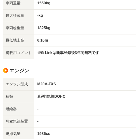
車両重量
1550kg
最大積載量
-kg
車両総重量
1825kg
最低地上高
0.16m
掲載用コメント
※G-Linkは新車登録後3年間無料です
エンジン
エンジン型式
M20A-FXS
種類
直列4気筒DOHC
過給器
-
可変気筒装置
-
総排気量
1986cc