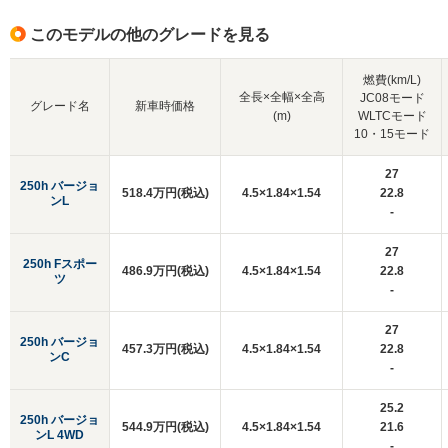
このモデルの他のグレードを見る
燃費(km/L)
全長×全幅×全高
JC08モード
グレード名
新車時価格
(m)
WLTCモード
10・15モード
27
250h バージョ
518.4万円(税込)
4.5×1.84×1.54
22.8
ンL
-
27
250h Fスポー
486.9万円(税込)
4.5×1.84×1.54
22.8
ツ
-
27
250h バージョ
457.3万円(税込)
4.5×1.84×1.54
22.8
ンC
-
25.2
250h バージョ
544.9万円(税込)
4.5×1.84×1.54
21.6
ンL 4WD
-