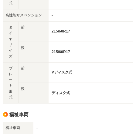
式
高性能サスペンション
-
タ
前
215/60R17
イ
ヤ
サ
後
イ
215/60R17
ズ
ブ
前
Vディスク式
レ
ー
キ
後
形
ディスク式
式
福祉車両
福祉車両
-