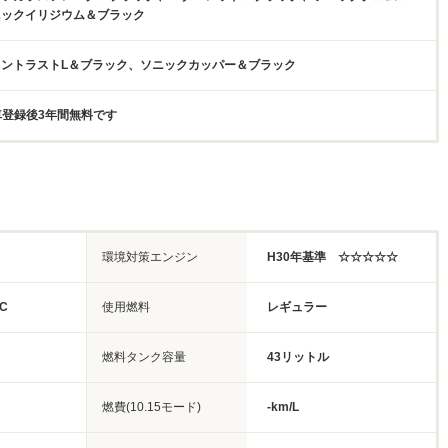
ニックイリジウム＆ブラック
ントラストL＆ブラック、ソニックカッパー＆ブラック
新車登録後3年間無料です
環境対策エンジン
H30年基準 ☆☆☆☆☆
C
使用燃料
レギュラー
燃料タンク容量
43リットル
燃費(10.15モード)
-km/L