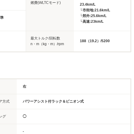
燃費(WLTCモード)
23.4km/L
└市街地:21.6km/L
└郊外:25.6km/L
基準
└高速:23km/L
最大トルク/回転数
188（19.2）/5200
n・m（kg・m）/rpm
右
ア方式
パワーアシスト付ラック＆ピニオン式
ング
◯
-