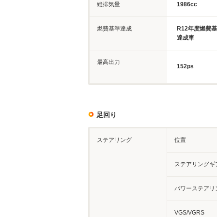
総排気量
1986cc
燃費基準達成
R12年度燃費
達成車
最高出力
152ps
足回り
ステアリング
位置
ステアリングギ
パワーステアリ
VGS/VGRS