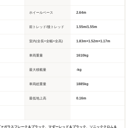
ホイールベース
2.64m
前トレッド/後トレッド
1.55m/1.55m
室内(全長×全幅×全高)
1.83m×1.52m×1.17m
車両重量
1610kg
最大積載量
-kg
車両総重量
1885kg
最低地上高
0.16m
ヴァガラスフレーク＆ブラック、マダーレッド＆ブラック、ソニッククロム＆