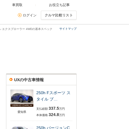
車買取
お役立ち記事
ログイン
クルマ比較リスト
サイトマップ
ナル エクスプローラー 4WDの基本スペック
UXの中古車情報
250h Fスポーツ ス
タイル ブ…
337.5
支払総額
万円
愛知県
324.8
本体価格
万円
250h バージョンC