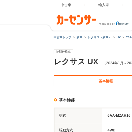
中古車
輸入車
中古車トップ
新車
レクサス（新車）
UX
20
特別仕様車
レクサス
UX
（2024年1月～2
基本情報
基本性能
型式
6AA-MZAH16
駆動方式
4WD