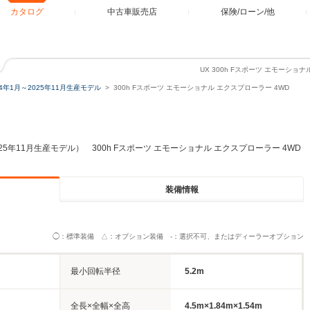
カタログ
中古車販売店
保険/ローン/他
UX 300h Fスポーツ エモーショ
24年1月～2025年11月生産モデル
300h Fスポーツ エモーショナル エクスプローラー 4WD
025年11月生産モデル） 300h Fスポーツ エモーショナル エクスプローラー 4WD
装備情報
◯：標準装備 △：オプション装備 -：選択不可、またはディーラーオプション
最小回転半径
5.2m
全長×全幅×全高
4.5m×1.84m×1.54m