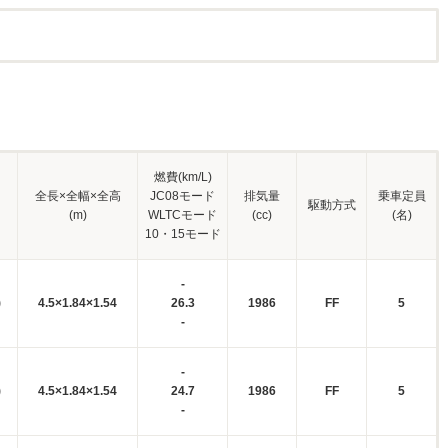
燃費(km/L)
全長×全幅×全高
JC08モード
排気量
乗車定員
駆動方式
(m)
WLTCモード
(cc)
(名)
10・15モード
-
)
4.5×1.84×1.54
26.3
1986
FF
5
-
-
)
4.5×1.84×1.54
24.7
1986
FF
5
-