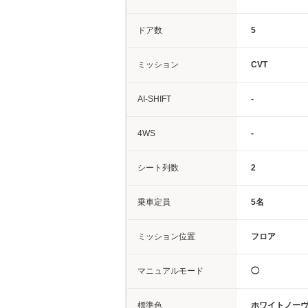
ドア数
5
ミッション
CVT
AI-SHIFT
-
4WS
-
シート列数
2
乗車定員
5名
ミッション位置
フロア
マニュアルモード
◯
標準色
ホワイトノー