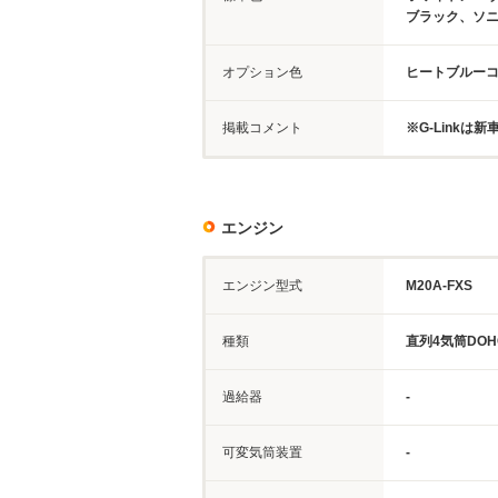
ブラック、ソ
オプション色
ヒートブルーコ
掲載コメント
※G-Linkは
エンジン
エンジン型式
M20A-FXS
種類
直列4気筒DOH
過給器
-
可変気筒装置
-