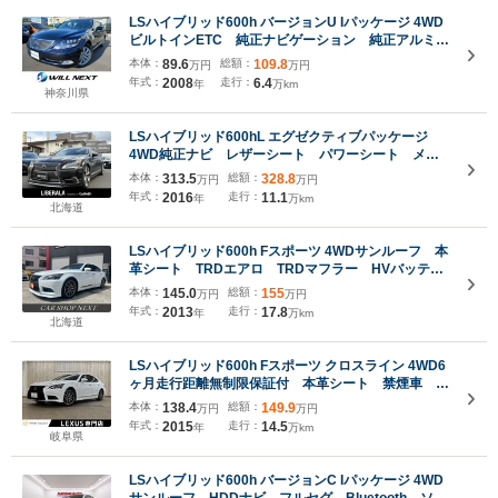
LSハイブリッド600h バージョンU Iパッケージ 4WD
ビルトインETC 純正ナビゲーション 純正アルミホ
イール バックカメラ 全席パワーシート 4席独立
本体：
89.6
総額：
109.8
万円
万円
温度調整オートエアコン 全席シートヒーターベンチ
年式：
2008
走行：
6.4
年
万km
レーション 電動リヤサイドサンシェード パワート
神奈川県
ランク
LSハイブリッド600hL エグゼクティブパッケージ
4WD純正ナビ レザーシート パワーシート メモ
リーシート シートヒーター ベンチレーションシー
本体：
313.5
総額：
328.8
万円
万円
ト レーダークルーズコントロール ステアリングヒ
年式：
2016
走行：
11.1
年
万km
ーター LKA BSM フルセグTV CD DVD
北海道
Bluetooth ブルーレイ
LSハイブリッド600h Fスポーツ 4WDサンルーフ 本
革シート TRDエアロ TRDマフラー HVバッテリ
ー交換済 マークレビンソン エンジンスターター
本体：
145.0
総額：
155
万円
万円
360°ドライブレコーダー トランクスポイラー
年式：
2013
走行：
17.8
年
万km
北海道
LSハイブリッド600h Fスポーツ クロスライン 4WD6
ヶ月走行距離無制限保証付 本革シート 禁煙車 純
正SDナビ バックカメラ 衝突軽減ブレーキ フル
本体：
138.4
総額：
149.9
万円
万円
セグ Bluetooth LEDヘッドライト シートエアコ
年式：
2015
走行：
14.5
年
万km
ン 4WD クリアランスソナー レーダークルーズ
岐阜県
コントロール
LSハイブリッド600h バージョンC Iパッケージ 4WD