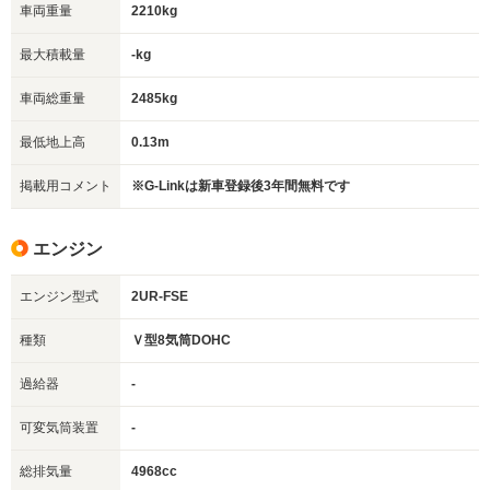
車両重量
2210kg
最大積載量
-kg
車両総重量
2485kg
最低地上高
0.13m
掲載用コメント
※G-Linkは新車登録後3年間無料です
エンジン
エンジン型式
2UR-FSE
種類
Ｖ型8気筒DOHC
過給器
-
可変気筒装置
-
総排気量
4968cc