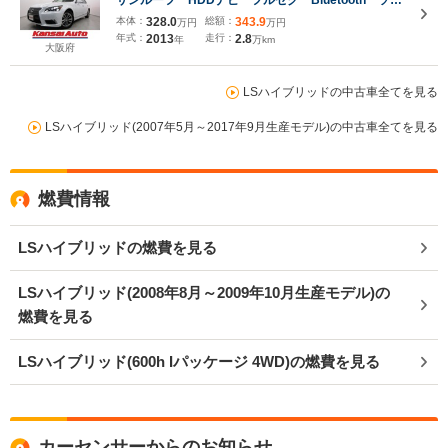
サンルーフ HDDナビ フルセグ Bluetooth ソナ
ー ETC ドラレコ バックカメラ オートライト
本体：
328.0
総額：
343.9
万円
万円
LEDヘッド フォグ レザーシート Pシート エア
年式：
2013
走行：
2.8
年
万km
シート シートヒーター ステアヒーター
大阪府
LSハイブリッドの中古車全てを見る
LSハイブリッド(2007年5月～2017年9月生産モデル)の中古車全てを見る
燃費情報
LSハイブリッドの燃費を見る
LSハイブリッド(2008年8月～2009年10月生産モデル)の
燃費を見る
LSハイブリッド(600h Iパッケージ 4WD)の燃費を見る
カーセンサーからのお知らせ