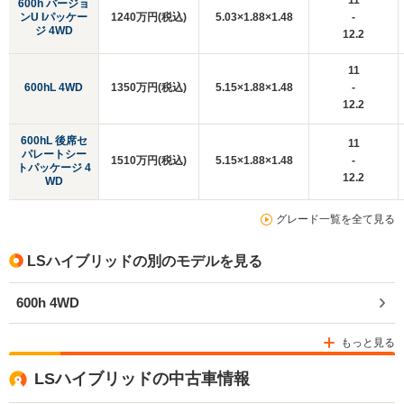
11
600h バージョ
ンU Iパッケー
1240万円(税込)
5.03×1.88×1.48
-
ジ 4WD
12.2
11
600hL 4WD
1350万円(税込)
5.15×1.88×1.48
-
12.2
600hL 後席セ
11
パレートシー
1510万円(税込)
5.15×1.88×1.48
-
トパッケージ 4
12.2
WD
グレード一覧を全て見る
LSハイブリッドの別のモデルを見る
600h 4WD
もっと見る
LSハイブリッドの中古車情報