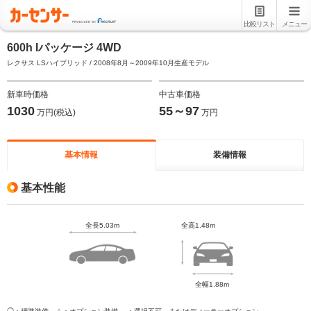
比較リスト
メニュー
600h Iパッケージ 4WD
レクサス LSハイブリッド / 2008年8月～2009年10月生産モデル
新車時価格
中古車価格
1030
55～97
万円(税込)
万円
基本情報
装備情報
基本性能
全長5.03m
全高1.48m
全幅1.88m