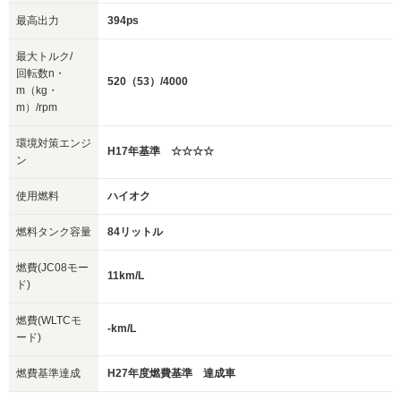
最高出力
394ps
最大トルク/
回転数n・
520（53）/4000
m（kg・
m）/rpm
環境対策エンジ
H17年基準 ☆☆☆☆
ン
使用燃料
ハイオク
燃料タンク容量
84リットル
燃費(JC08モー
11km/L
ド)
燃費(WLTCモ
-km/L
ード)
燃費基準達成
H27年度燃費基準 達成車