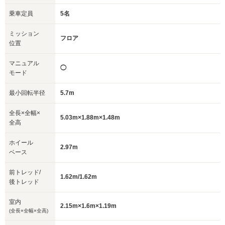
乗車定員
5名
ミッション
フロア
位置
マニュアル
◯
モード
最小回転半径
5.7m
全長×全幅×
5.03m×1.88m×1.48m
全高
ホイール
2.97m
ベース
前トレッド/
1.62m/1.62m
後トレッド
室内
2.15m×1.6m×1.19m
(全長×全幅×全高)