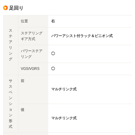
足回り
位置
右
ス
ステアリング
パワーアシスト付ラック＆ピニオン式
テ
ギア方式
ア
リ
パワーステア
ン
◯
リング
グ
VGS/VGRS
◯
サ
前
ス
マルチリンク式
ペ
ン
シ
ョ
後
ン
マルチリンク式
形
式