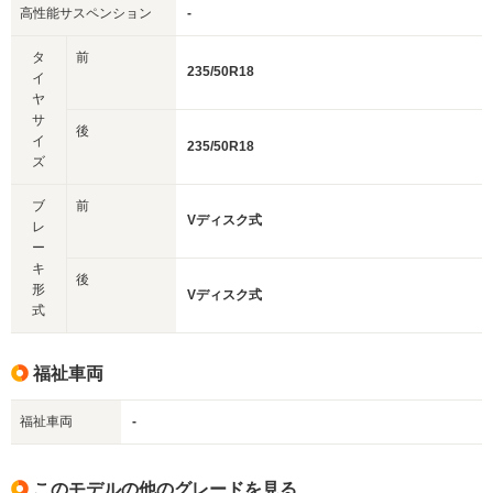
高性能サスペンション
-
タ
前
235/50R18
イ
ヤ
サ
後
イ
235/50R18
ズ
ブ
前
Vディスク式
レ
ー
キ
後
形
Vディスク式
式
福祉車両
福祉車両
-
このモデルの他のグレードを見る