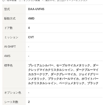
◯：標準装備 △：オプション装備
-：選択不可、またはディーラーオプション
型式
DAA-UVF45
駆動方式
4WD
ドア数
4
ミッション
CVT
AI-SHIFT
-
4WS
-
標準色
プレミアムシルバー、セーブルマイカメタリック、ダー
クレッドマイカクリスタルシャイン、ダークブルーマイ
カカラークリア、ダークグレーマイカ、ジェイドグリー
ンメタリック、ブラックオパールマイカ、ホワイトパー
ルクリスタルシャイン、ベージュメタリック、ブラック
オプション色
-
シート列数
2