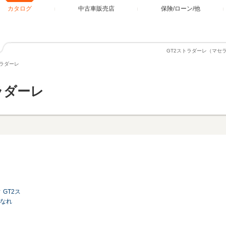
カタログ
中古車販売店
保険/ローン/他
GT2ストラダーレ（マセ
トラダーレ
ラダーレ
GT2ス
なれ