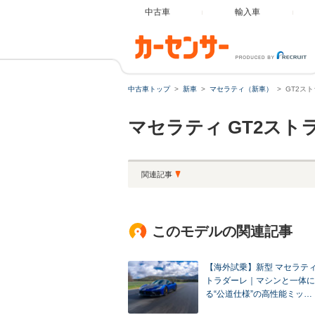
中古車
輸入車
中古車トップ
新車
マセラティ（新車）
GT2ス
マセラティ
GT2スト
関連記事
このモデルの関連記事
【海外試乗】新型 マセラティ 
トラダーレ｜マシンと一体に
る“公道仕様”の高性能ミッ…