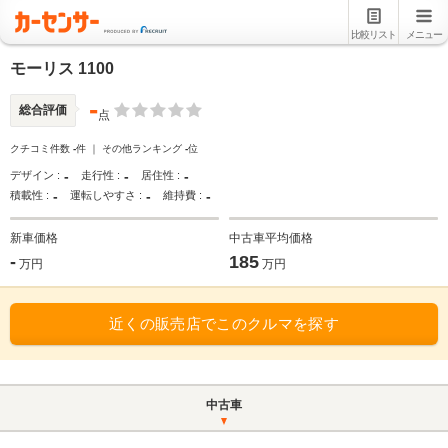
比較リスト
メニュー
モーリス 1100
-
総合評価
点
クチコミ件数
-
件 ｜ その他ランキング
-
位
-
-
-
デザイン :
走行性 :
居住性 :
-
-
-
積載性 :
運転しやすさ :
維持費 :
新車価格
中古車平均価格
-
185
万円
万円
近くの販売店でこのクルマを探す
中古車