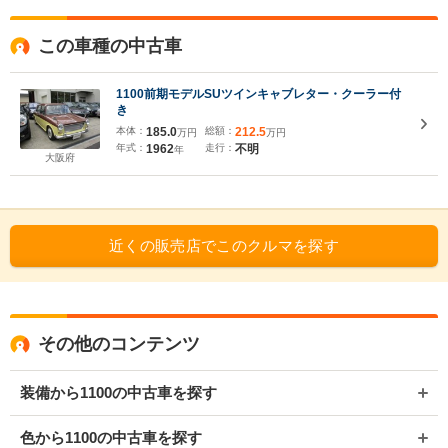
この車種の中古車
1100前期モデルSUツインキャブレター・クーラー付
き
本体：
185.0
総額：
212.5
万円
万円
年式：
1962
走行：
不明
年
大阪府
近くの販売店でこのクルマを探す
その他のコンテンツ
装備から1100の中古車を探す
色から1100の中古車を探す