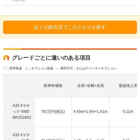
近くの販売店でこのクルマを探す
グレードごとに違いのある項目
〇：標準装備 △：オプション装備
-：選択不可、またはディーラーオプション
新車時価格
全長×全幅×全高
最低地上高
A35 4マチ
ック 4WD
782万円(税込)
4.45m×1.8m×1.41m
0.11m
MP202602
A35 4マチ