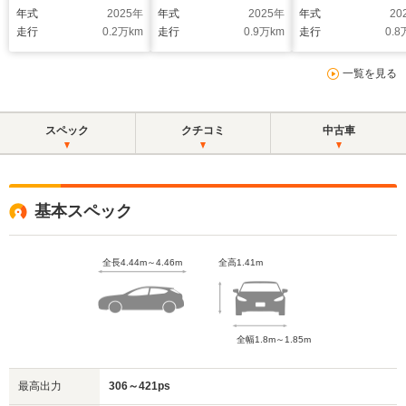
囲カメラ パノラミッ
テングレー(メタリッ
クスルー フロア
年式
2025
年
年式
2025
年
年式
20
クスライディングルー
ク)
ト コネクテッド
走行
0.2
万km
走行
0.9
万km
走行
0.8
フ ヘッドアップディ
能 ナビ 音楽プ
スプレイ AMGパフ
ヤー接続 Blueto
一覧を見る
ォーマンスシート ブ
接続 TV ETC
ランドロゴプロジェク
ンルーフ・ガラス
ター
フ
スペック
クチコミ
中古車
基本スペック
全長4.44m～4.46m
全高1.41m
全幅1.8m～1.85m
最高出力
306～421ps