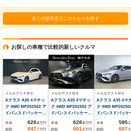
近くの販売店でこのクルマを探す
お探しの車種で比較的新しいクルマ
メルセデスＡＭＧ
メルセデスＡＭＧ
メルセデスＡＭＧ
Aクラス A35 4マチッ
Aクラス A35 4マチッ
Aクラス A35 4マ
ク 4WD MP202502 ア
ク 4WD MP202502 ア
ク 4WD MP20250
ドバンスドパッケー
ドバンスドパッケー
ドバンスドパッケ
ジ AMGパフォーマ
ジ/AMGパフォーマン
ジ シートヒー
628
628
595
本体
.0
万円
本体
.0
万円
本体
.1
ンスパッケージ 全周
スパッケージ/マウン
パワーシート ト
647
661
607
総額
.7
万円
総額
.8
万円
総額
.5