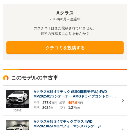
Aクラス
2019年8月～生産中
のクチコミはまだ投稿されていません。
最初の投稿者になりませんか？
クチコミを投稿する
このモデルの中古車
AクラスA35 4マチック (BSG搭載モデル) 4WD
MP202501ワンオーナー AMGドライブコントロール
スイッチ AMGパフォーマンスステアリング(ナッパレ
本体：
477.0
総額：
497.9
万円
万円
ザー) AMG18インチAW MBUX ARナビ デジタルコッ
年式：
2024
走行：
1.2
年
万km
クピッドD
北海道
AクラスA45 S 4マチックプラス 4WD
MP202302AMGパフォーマンスパッケージ