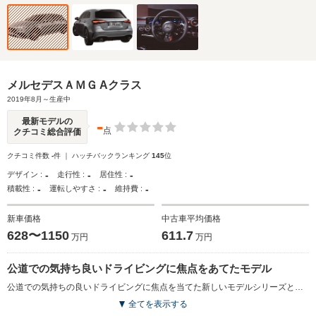
メルセデスＡＭＧ Aクラス
2019年8月～生産中
-
最新モデルの
点
クチコミ総合評価
クチコミ件数
-
件 ｜ ハッチバックランキング
145
位
-
-
-
デザイン :
走行性 :
居住性 :
-
-
-
積載性 :
運転しやすさ :
維持費 :
新車価格
中古車平均価格
628〜1150
611.7
万円
万円
公道での気持ち良いドライビングに焦点をあてたモデル
公道での気持ちの良いドライビングに焦点を当てた新しいモデルシリーズとして開発されたAクラスのハイパフォーマンス仕様。Aクラスなどの前輪駆動アーキテクチャーモデルに、最高出力306ps／最大トルク400N・mを発生する2L直4ターボを与え、十分なトラクションを確保するため、四輪駆動システムが組み合わされた。シャシーの補強や、サスペンションのセッティングの見直し、ブレーキの強化も施された。5つのドライブモードが用意され、コンフォート、スポーツ、スポーツプラス、スリッパリーなどの固定モードに加え、個々のモードを自由に組み合せられる、インディビジュアルも選択できる。独自のフロントグリルをはじめ、専用パーツが与えられた。（2019.8）
全てを表示する