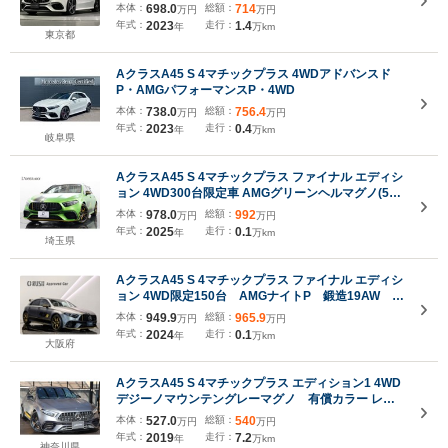
本体：
698.0
総額：
714
万円
万円
年式：
2023
走行：
1.4
年
万km
東京都
AクラスA45 S 4マチックプラス 4WDアドバンスド
P・AMGパフォーマンスP・4WD
本体：
738.0
総額：
756.4
万円
万円
年式：
2023
走行：
0.4
年
万km
岐阜県
AクラスA45 S 4マチックプラス ファイナル エディシ
ョン 4WD300台限定車 AMGグリーンヘルマグノ(50
台限定) 専用AMGインテリア AMGナイトパッケージ
本体：
978.0
総額：
992
万円
万円
年式：
2025
走行：
0.1
年
万km
埼玉県
AクラスA45 S 4マチックプラス ファイナル エディシ
ョン 4WD限定150台 AMGナイトP 鍛造19AW
AMGエクステリアナイトパッケージII AMGエアロダ
本体：
949.9
総額：
965.9
万円
万円
イナミクスパッケージ AMGブラックブレーキキャ
年式：
2024
走行：
0.1
年
万km
リパー AMGパフォーマンスシート AMGリアルパ
大阪府
フォーマンスサウンド
AクラスA45 S 4マチックプラス エディション1 4WD
デジーノマウンテングレーマグノ 有償カラー レー
ダーセーフティPKG 整備記録簿付
本体：
527.0
総額：
540
万円
万円
年式：
2019
走行：
7.2
年
万km
神奈川県