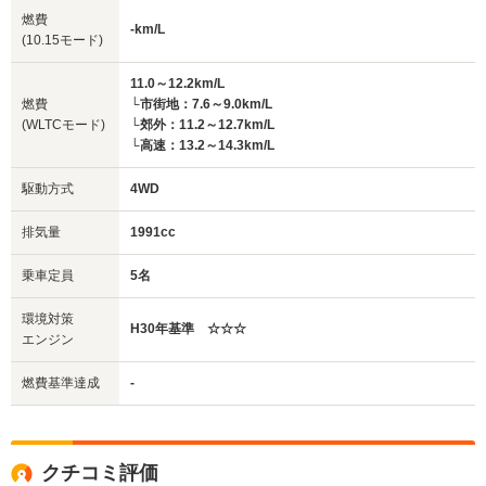
燃費
-km/L
(10.15モード)
11.0～12.2km/L
燃費
└市街地：7.6～9.0km/L
(WLTCモード)
└郊外：11.2～12.7km/L
└高速：13.2～14.3km/L
駆動方式
4WD
排気量
1991cc
乗車定員
5名
環境対策
H30年基準 ☆☆☆
エンジン
燃費基準達成
-
クチコミ評価