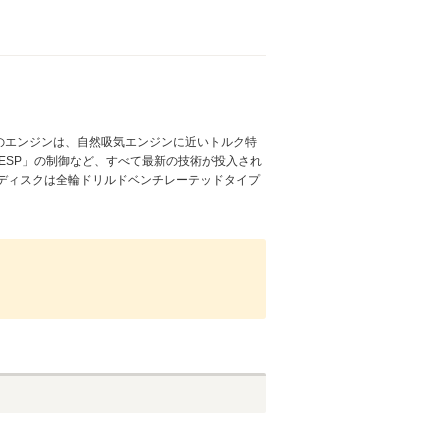
このエンジンは、自然吸気エンジンに近いトルク特
「ESP」の制御など、すべて最新の技術が投入され
ディスクは全輪ドリルドベンチレーテッドタイプ