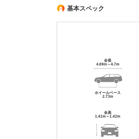
基本スペック
全長
4.69m～4.7m
ホイールベース
2.73m
全高
1.41m～1.42m