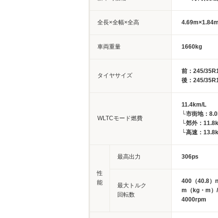
全長×全幅×全高
4.69m×1.84
車両重量
1660kg
前：245/35R
タイヤサイズ
後：245/35R
11.4km/L
└市街地：8.0
WLTCモード燃費
└郊外：11.8k
└高速：13.8k
最高出力
306ps
性
400（40.8）
能
最大トルク
m（kg・m）/
回転数
4000rpm