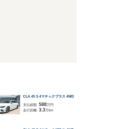
CLA 45 S 4マチックプラス 4WD
588
支払総額
万円
3.3
走行距離
万km