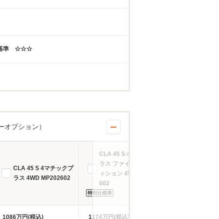
年基準 ☆☆☆
ーオプション）
CLA 45 S 4マチックプ
ラス ファイナル エデ
CLA 45 S 4マチックプ
ィション 4WD MP202
ラス 4WD MP202602
602
特別仕様車
1086万円(税込)
1174万円(税込)