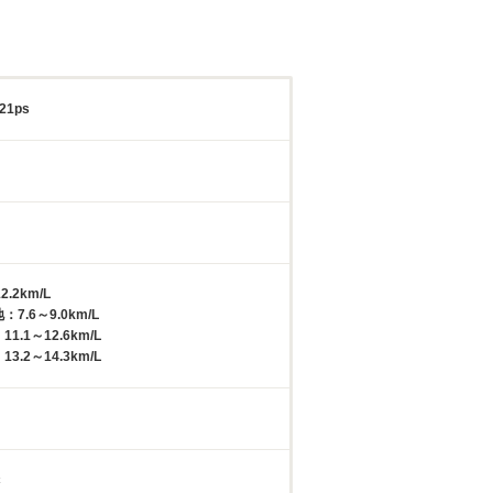
21ps
2.2km/L
7.6～9.0km/L
1.1～12.6km/L
3.2～14.3km/L
c