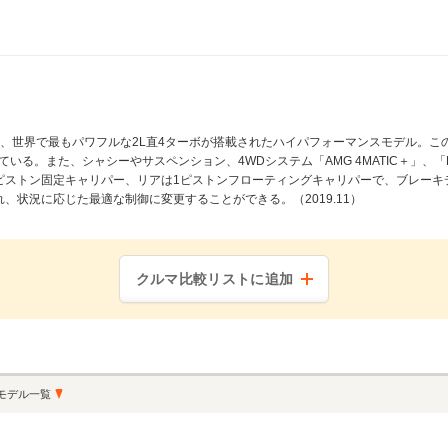
生する、世界で最もパワフルな2L直4ターボが搭載されたハイパフォーマンスモデル。
いる。また、シャシーやサスペンション、4WDシステム「AMG 4MATIC＋」、
ピストン固定キャリパー、リアは1ピストンフローティングキャリパーで、ブレーキ
、状況に応じた最適な制御に変更することができる。（2019.11）
クルマ比較リストに追加
モデル一覧