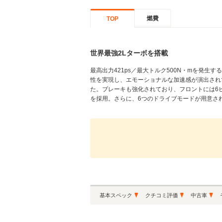
燃費
TOP
世界最強2Lターボを搭載
最高出力421ps／最大トルク500N・mを発
性を実現し、エモーショナルな加速感が演出されて
た。ブレーキも強化されており、フロントには6
を採用。さらに、6つのドライブモードが用意され
基本スペック
クチコミ評価
中古車