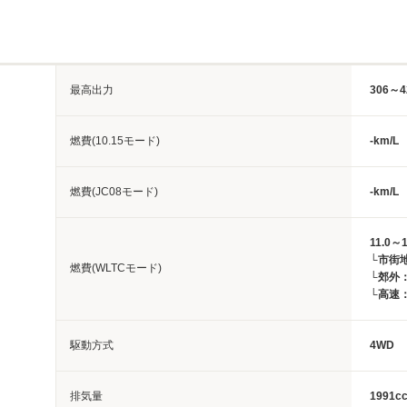
最高出力
306～4
燃費(10.15モード)
-km/L
燃費(JC08モード)
-km/L
11.0～1
└市街地：
燃費(WLTCモード)
└郊外：1
└高速：1
駆動方式
4WD
排気量
1991c