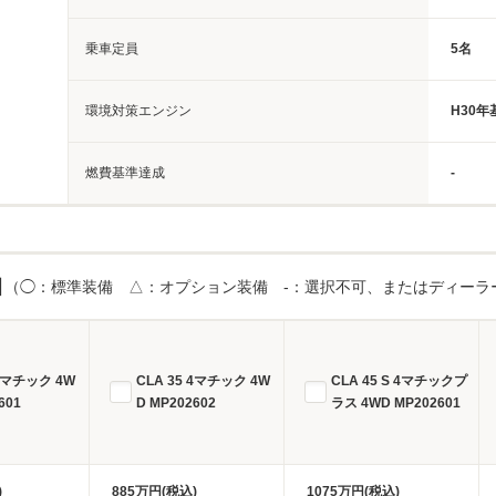
乗車定員
5名
環境対策エンジン
H30
燃費基準達成
-
目
（◯：標準装備 △：オプション装備 -：選択不可、またはディーラ
 4マチック 4W
CLA 35 4マチック 4W
CLA 45 S 4マチックプ
601
D MP202602
ラス 4WD MP202601
)
885万円(税込)
1075万円(税込)