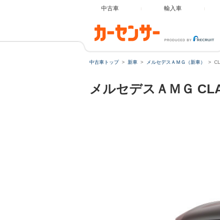
中古車
輸入車
中古車トップ
新車
メルセデスＡＭＧ（新車）
C
メルセデスＡＭＧ
C