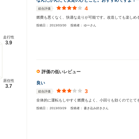
なんだかんだで安定のひとこと。おすすめですよ！
4
総合評価
燃費も悪くなく、快適な走りが可能です。改造しても楽しめ
投稿日：
2013/03/30
投稿者：
ゆーさん
走行性
3.9
評価の低いレビュー
居住性
良い
3.7
3
総合評価
全体的に運転もしやすく燃費もよく、小回りも効くのでとて
投稿日：
2013/03/29
投稿者：
書き込み好きさん