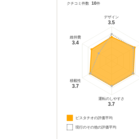
10
クチコミ件数
件
デザイン
3.5
維持費
3.4
積載性
3.7
運転のしやすさ
3.7
ピスタチオの評価平均
現行のその他の評価平均