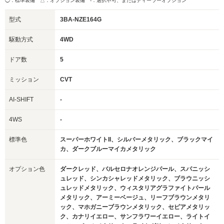
◯：標準装備 △：オプション装備
-：選択不可、またはディーラーオプション
型式
3BA-NZE164G
駆動方式
4WD
ドア数
5
ミッション
CVT
AI-SHIFT
-
4WS
-
標準色
スーパーホワイトII、シルバーメタリック、ブラックマイ
カ、ダークブルーマイカメタリック
オプション色
ダークレッド、バルセロナオレンジパール、スパニッシ
ュレッド、シンカシャレッドメタリック、ブラウニッシ
ュレッドメタリック、ウィスタリアグラファイトパール
メタリック、アーミーベージュ、リーフブラウンメタリ
ック、マホガニーブラウンメタリック、セピアメタリッ
ク、カナリイエロー、サンフラワーイエロー、ライトイ