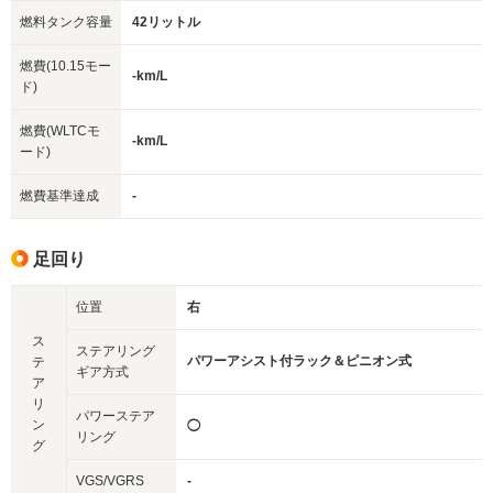
燃料タンク容量
42リットル
燃費(10.15モー
-km/L
ド)
燃費(WLTCモ
-km/L
ード)
燃費基準達成
-
足回り
位置
右
ス
ステアリング
パワーアシスト付ラック＆ピニオン式
テ
ギア方式
ア
リ
パワーステア
ン
◯
リング
グ
VGS/VGRS
-