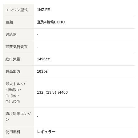
エンジン型式
1NZ-FE
種類
直列4気筒DOHC
過給器
-
可変気筒装置
-
総排気量
1496cc
最高出力
103ps
最大トルク/
回転数n・
132（13.5）/4400
m（kg・
m）/rpm
環境対策エンジ
-
ン
使用燃料
レギュラー