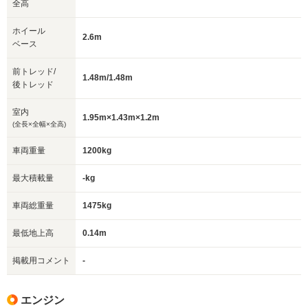
全高
ホイール
2.6m
ベース
前トレッド/
1.48m/1.48m
後トレッド
室内
1.95m×1.43m×1.2m
(全長×全幅×全高)
車両重量
1200kg
最大積載量
-kg
車両総重量
1475kg
最低地上高
0.14m
掲載用コメント
-
エンジン