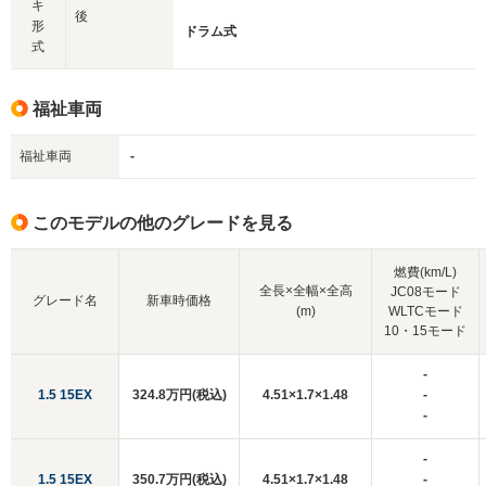
キ
後
形
ドラム式
式
福祉車両
福祉車両
-
このモデルの他のグレードを見る
燃費(km/L)
全長×全幅×全高
JC08モード
グレード名
新車時価格
(m)
WLTCモード
10・15モード
-
1.5 15EX
324.8万円(税込)
4.51×1.7×1.48
-
-
-
1.5 15EX
350.7万円(税込)
4.51×1.7×1.48
-