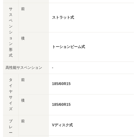
サ
前
ス
ストラット式
ペ
ン
シ
ョ
後
ン
トーションビーム式
形
式
高性能サスペンション
-
タ
前
185/60R15
イ
ヤ
サ
後
イ
185/60R15
ズ
ブ
前
Vディスク式
レ
ー