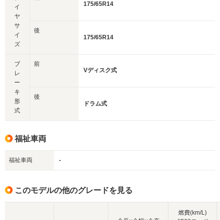
175/65R14
イ
ヤ
サ
後
イ
175/65R14
ズ
ブ
前
Vディスク式
レ
ー
キ
後
形
ドラム式
式
福祉車両
福祉車両
-
このモデルの他のグレードを見る
燃費(km/L)