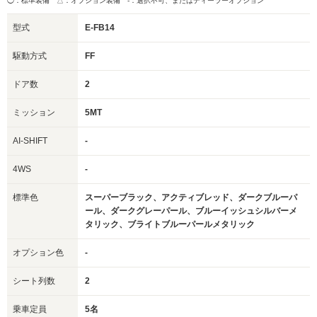
◯：標準装備 △：オプション装備
-：選択不可、またはディーラーオプション
型式
E-FB14
駆動方式
FF
ドア数
2
ミッション
5MT
AI-SHIFT
-
4WS
-
標準色
スーパーブラック、アクティブレッド、ダークブルーパ
ール、ダークグレーパール、ブルーイッシュシルバーメ
タリック、ブライトブルーパールメタリック
オプション色
-
シート列数
2
乗車定員
5名