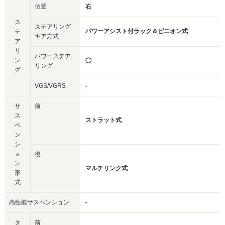
位置
右
ス
ステアリング
パワーアシスト付ラック＆ピニオン式
テ
ギア方式
ア
リ
パワーステア
ン
◯
リング
グ
VGS/VGRS
-
サ
前
ス
ストラット式
ペ
ン
シ
ョ
後
ン
マルチリンク式
形
式
高性能サスペンション
-
タ
前