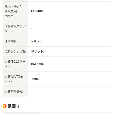
最大トルク/
回転数kg・
13.8/4000
m/rpm
環境対策エンジ
-
ン
使用燃料
レギュラー
燃料タンク容量
50リットル
燃費(10.15モー
19.6km/L
ド)
燃費(WLTCモ
-km/L
ード)
燃費基準達成
-
足回り