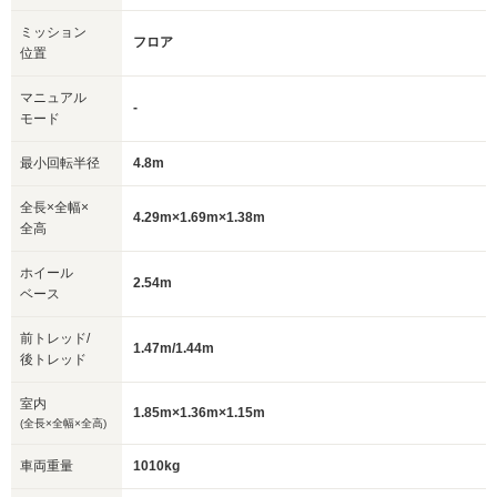
ミッション
フロア
位置
マニュアル
-
モード
最小回転半径
4.8m
全長×全幅×
4.29m×1.69m×1.38m
全高
ホイール
2.54m
ベース
前トレッド/
1.47m/1.44m
後トレッド
室内
1.85m×1.36m×1.15m
(全長×全幅×全高)
車両重量
1010kg