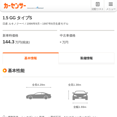
比較リスト
メニュー
1.5 GG タイプS
日産 ルキノクーペ / 1996年9月～1997年8月生産モデル
新車時価格
中古車価格
144.3
-
万円(税抜)
万円
基本情報
装備情報
基本性能
全長4.29m
全高1.38m
全幅1.69m