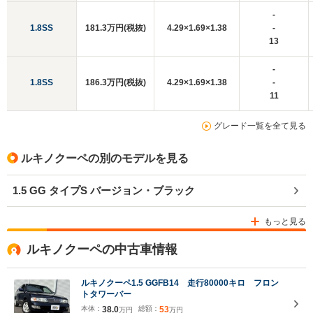
-
1.8SS
181.3万円(税抜)
4.29×1.69×1.38
-
13
-
1.8SS
186.3万円(税抜)
4.29×1.69×1.38
-
11
グレード一覧を全て見る
ルキノクーペの別のモデルを見る
1.5 GG タイプS バージョン・ブラック
もっと見る
ルキノクーペの中古車情報
ルキノクーペ1.5 GGFB14 走行80000キロ フロン
トタワーバー
本体：
38.0
総額：
53
万円
万円