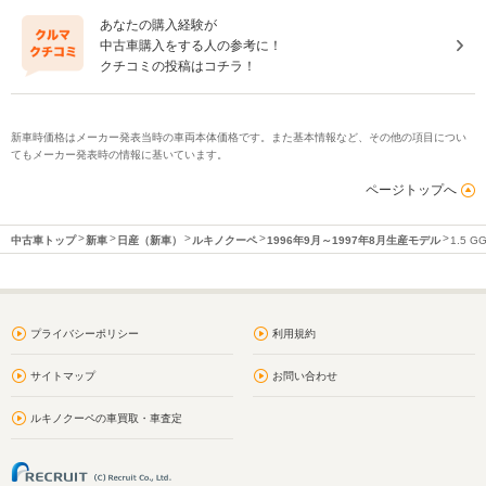
あなたの購入経験が
中古車購入をする人の参考に！
クチコミの投稿はコチラ！
新車時価格はメーカー発表当時の車両本体価格です。また基本情報など、その他の項目につい
てもメーカー発表時の情報に基いています。
ページトップへ
中古車トップ
新車
日産（新車）
ルキノクーペ
1996年9月～1997年8月生産モデル
1.5 
プライバシーポリシー
利用規約
サイトマップ
お問い合わせ
ルキノクーペの車買取・車査定