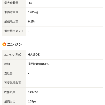
最大積載量
-kg
車両総重量
1285kg
最低地上高
0.15m
掲載用コメント
-
エンジン
エンジン型式
GA15DE
種類
直列4気筒DOHC
過給器
-
可変気筒装置
-
総排気量
1497cc
最高出力
105ps