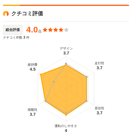
クチコミ評価
4.0
総合評価
点
3
クチコミ件数
件
デザイン
3.7
走行性
維持費
3.7
4.5
居住性
積載性
3.7
3.7
運転のしやすさ
4