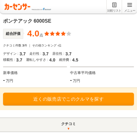
比較リスト
メニュー
ポンテアック 6000SE
4.0
総合評価
点
クチコミ件数
3
件 ｜ その他ランキング
-
位
3.7
3.7
3.7
デザイン :
走行性 :
居住性 :
3.7
4.0
4.5
積載性 :
運転しやすさ :
維持費 :
新車価格
中古車平均価格
-
-
万円
万円
近くの販売店でこのクルマを探す
クチコミ