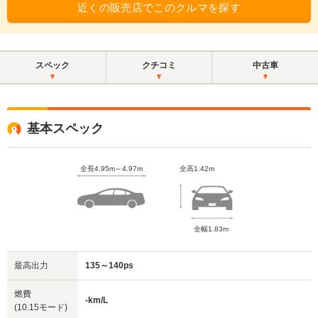
近くの販売店でこのクルマを探す
スペック
クチコミ
中古車
基本スペック
全長4.95m～4.97m
全高1.42m
全幅1.83m
最高出力
135～140ps
燃費
-km/L
(10.15モード)