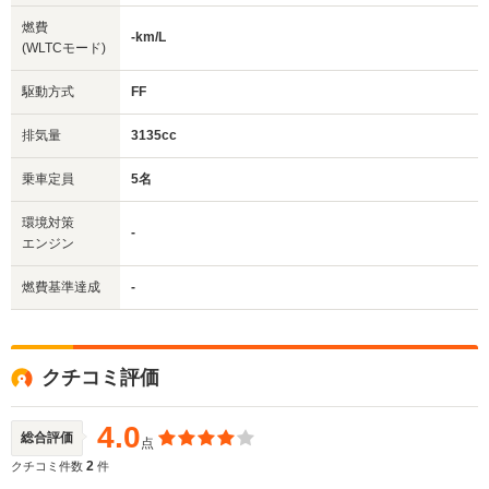
燃費
-km/L
(WLTCモード)
駆動方式
FF
排気量
3135cc
乗車定員
5名
環境対策
-
エンジン
燃費基準達成
-
クチコミ評価
4.0
総合評価
点
2
クチコミ件数
件