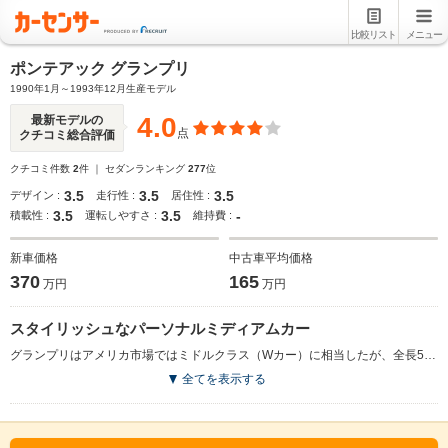
比較リスト
メニュー
ポンテアック グランプリ
1990年1月～1993年12月生産モデル
4.0
最新モデルの
点
クチコミ総合評価
クチコミ件数
2
件 ｜ セダンランキング
277
位
3.5
3.5
3.5
デザイン :
走行性 :
居住性 :
3.5
3.5
-
積載性 :
運転しやすさ :
維持費 :
新車価格
中古車平均価格
370
165
万円
万円
スタイリッシュなパーソナルミディアムカー
グランプリはアメリカ市場ではミドルクラス（Wカー）に相当したが、全長5m弱×幅1.8m強という大きさではとてもファミリーカーには見えなかった。流れるようなデザインとアグレッシブな顔立ちも日本ではスペシャリティカーとしか映らなかったことだろう。ボディバリエーションは2ドアクーペと4ドアセダンがあり、3.1LのV6OHVと3.5LのV6DOHCをラインナップしたが、日本へは標準的な3.1Lのセダンモデルが1989年から正規輸入された。また、FF（前輪駆動）に4ATを組み合せ、サスペンションはフロントにマクファーソンストラット式、リアにはコルベットやアランテなどのGM最高級車と同様のグラスファイバー製リーフスプリングを配したトライリンク式を装備していた。（1990.1）
全てを表示する