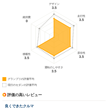
デザイン
3.5
走行性
維持費
3.5
0
居住性
積載性
3.5
3.5
運転のしやすさ
3.5
グランプリの評価平均
現行のセダンの評価平均
評価の高いレビュー
良くできたクルマ