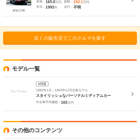
本体：
165.0
総額：
192.1
万円
万円
年式：
1992
走行：
不明
年
神奈川県
近くの販売店でこのクルマを探す
モデル一覧
6代目
1990年1月～1993年12月生産モデル
スタイリッシュなパーソナルミディアムカー
中古車平均価格：
165
万円
その他のコンテンツ