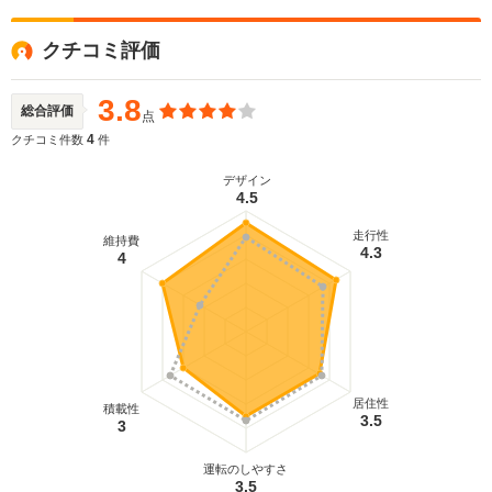
クチコミ評価
3.8
総合評価
点
4
クチコミ件数
件
デザイン
4.5
走行性
維持費
4.3
4
居住性
積載性
3.5
3
運転のしやすさ
3.5