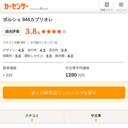
比較リスト
メニュー
ポルシェ 944カブリオレ
3.8
総合評価
点
クチコミ件数
4
件 ｜ その他ランキング
-
位
4.5
4.3
3.5
デザイン :
走行性 :
居住性 :
3.0
3.5
4.0
積載性 :
運転しやすさ :
維持費 :
新車価格
中古車平均価格
-
1280
万円
万円
近くの販売店でこのクルマを探す
クチコミ
中古車