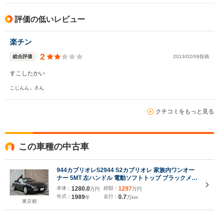
評価の低いレビュー
楽チン
2
総合評価
2013/02/09投稿
すこしたかい
こじんん」さん
クチコミをもっと見る
この車種の中古車
944カブリオレS2944 S2カブリオレ 家族内ワンオー
ナー 5MT 左ハンドル 電動ソフトトップ ブラックメタ
リック アイボリーハーフレザー パワーシート 分割可
本体：
1280.0
総額：
1297
万円
万円
倒式リアシート 純正16AW 整備記録簿 ディーラー車
年式：
1989
走行：
0.7
年
万km
東京都