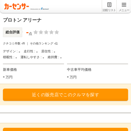
比較リスト
メニュー
プロトン アリーナ
-
総合評価
点
クチコミ件数
-
件 ｜ その他ランキング
-
位
-
-
-
デザイン :
走行性 :
居住性 :
-
-
-
積載性 :
運転しやすさ :
維持費 :
新車価格
中古車平均価格
-
-
万円
万円
近くの販売店でこのクルマを探す