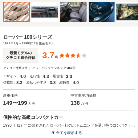
ローバー 100シリーズ
1992年1月～1998年12月生産モデル
3.7
最新モデルの
点
クチコミ総合評価
クチコミ件数
3
件 ｜ ハッチバックランキング
350
位
4.0
4.3
3.3
デザイン :
走行性 :
居住性 :
3.3
3.3
4.0
積載性 :
運転しやすさ :
維持費 :
新車価格
中古車平均価格
149〜199
138
万円
万円
個性的な高級コンパクトカー
1990（H2）年に発表されたローバー社のボトムエンドを受け持つコンパクトハッチバック。100シリーズと呼ばれ、1.1Lエンジンの111と1.4Lエンジンの114が存在するが、114のみが日本に導入された。1980年代に、かの名車ミニの後継車として登場し期待されたコンパクトカー、メトロの発展モデルだったが、日本市場ではやはりミニの人気にはかなわなかったようだ。1992（H4）年から輸入された日本仕様の114は5ドアモデルのみの設定。本国には3ドア仕様やカブリオレも存在した。ミニとは全く違うキャラクターだが、国産リッターカーにはないオシャレな雰囲気と堅実な性能が魅力。(1992.1)
全てを表示する