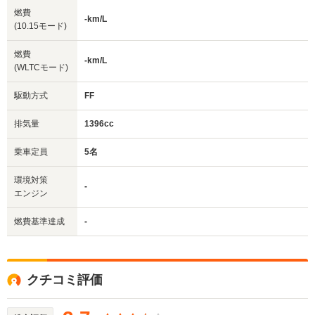
燃費
-km/L
(10.15モード)
燃費
-km/L
(WLTCモード)
駆動方式
FF
排気量
1396cc
乗車定員
5名
環境対策
-
エンジン
燃費基準達成
-
クチコミ評価