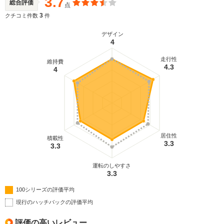
3.7
総合評価
点
3
クチコミ件数
件
デザイン
4
走行性
維持費
4.3
4
居住性
積載性
3.3
3.3
運転のしやすさ
3.3
100シリーズの評価平均
現行のハッチバックの評価平均
評価の高いレビュー