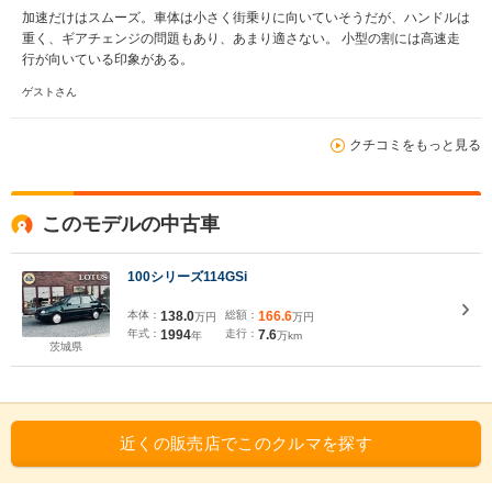
加速だけはスムーズ。車体は小さく街乗りに向いていそうだが、ハンドルは
重く、ギアチェンジの問題もあり、あまり適さない。 小型の割には高速走
行が向いている印象がある。
ゲストさん
クチコミをもっと見る
このモデルの中古車
100シリーズ114GSi
本体：
138.0
総額：
166.6
万円
万円
年式：
1994
走行：
7.6
年
万km
茨城県
近くの販売店でこのクルマを探す