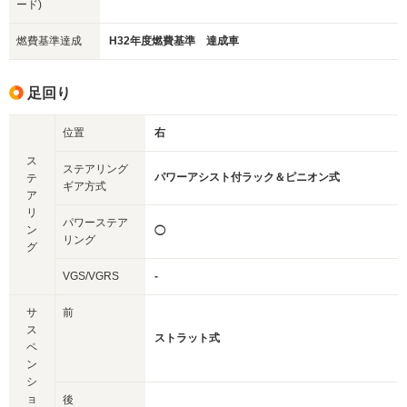
ード)
燃費基準達成
H32年度燃費基準 達成車
足回り
位置
右
ス
ステアリング
パワーアシスト付ラック＆ピニオン式
テ
ギア方式
ア
リ
パワーステア
ン
◯
リング
グ
VGS/VGRS
-
サ
前
ス
ストラット式
ペ
ン
シ
ョ
後