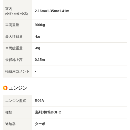
室内
2.16m×1.35m×1.41m
(全長×全幅×全高)
車両重量
900kg
最大積載量
-kg
車両総重量
-kg
最低地上高
0.15m
掲載用コメント
-
エンジン
エンジン型式
R06A
種類
直列3気筒DOHC
過給器
ターボ