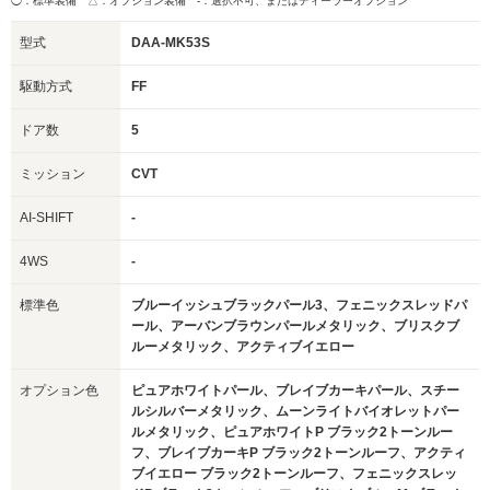
◯：標準装備 △：オプション装備
-：選択不可、またはディーラーオプション
型式
DAA-MK53S
駆動方式
FF
ドア数
5
ミッション
CVT
AI-SHIFT
-
4WS
-
標準色
ブルーイッシュブラックパール3、フェニックスレッドパ
ール、アーバンブラウンパールメタリック、ブリスクブ
ルーメタリック、アクティブイエロー
オプション色
ピュアホワイトパール、ブレイブカーキパール、スチー
ルシルバーメタリック、ムーンライトバイオレットパー
ルメタリック、ピュアホワイトP ブラック2トーンルー
フ、ブレイブカーキP ブラック2トーンルーフ、アクティ
ブイエロー ブラック2トーンルーフ、フェニックスレッ