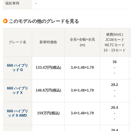
福祉車両
-
このモデルの他のグレードを見る
燃費(km/L)
全長×全幅×全高
JC08モード
グレード名
新車時価格
(m)
WLTCモード
10・15モード
30
660 ハイブリ
133.4万円(税込)
3.4×1.48×1.79
-
ッド G
-
28.2
660 ハイブリ
146.9万円(税込)
3.4×1.48×1.79
-
ッド X
-
26.4
660 ハイブリ
159万円(税込)
3.4×1.48×1.79
-
ッド X 4WD
-
26.4