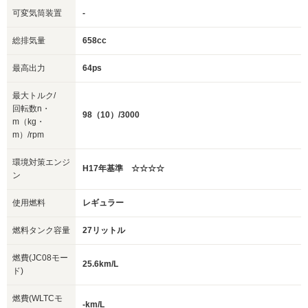
可変気筒装置
-
総排気量
658cc
最高出力
64ps
最大トルク/
回転数n・
98（10）/3000
m（kg・
m）/rpm
環境対策エンジ
H17年基準 ☆☆☆☆
ン
使用燃料
レギュラー
燃料タンク容量
27リットル
燃費(JC08モー
25.6km/L
ド)
燃費(WLTCモ
-km/L