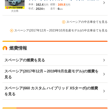
ロール レーンアシスト 衝突被害軽減システム オ
本体：
162.4
総額：
169.9
万円
万円
ートライト LEDヘッドランプ ヘッドライトウォッ
年式：
2024
走行：
6
年
km
シャー スマートキー
大分県
スペーシアの中古車全てを見る
スペーシア(2017年12月～2023年10月生産モデル)の中古車全てを見る
燃費情報
スペーシアの燃費を見る
スペーシア(2017年12月～2019年9月生産モデル)の燃費を
見る
スペーシア(660 カスタム ハイブリッド XSターボ)の燃費
を見る