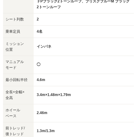
ドPブラック2トーンルーフ、ブリスクブルーM ブラック
2トーンルーフ
シート列数
2
乗車定員
4名
ミッション
インパネ
位置
マニュアル
◯
モード
最小回転半径
4.6m
全長×全幅×
3.4m×1.48m×1.79m
全高
ホイール
2.46m
ベース
前トレッド/
1.3m/1.3m
後トレッド