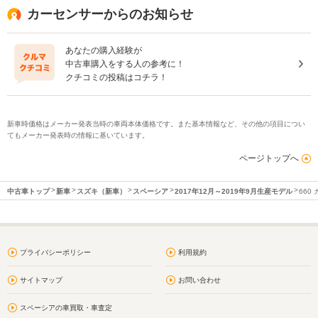
カーセンサーからのお知らせ
あなたの購入経験が
中古車購入をする人の参考に！
クチコミの投稿はコチラ！
新車時価格はメーカー発表当時の車両本体価格です。また基本情報など、その他の項目につい
てもメーカー発表時の情報に基いています。
ページトップへ
中古車トップ
新車
スズキ（新車）
スペーシア
2017年12月～2019年9月生産モデル
660
プライバシーポリシー
利用規約
サイトマップ
お問い合わせ
スペーシアの車買取・車査定