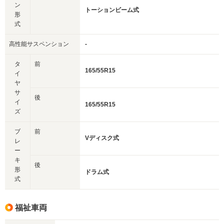
ン
トーションビーム式
形
式
高性能サスペンション
-
タ
前
165/55R15
イ
ヤ
サ
後
イ
165/55R15
ズ
ブ
前
Vディスク式
レ
ー
キ
後
形
ドラム式
式
福祉車両