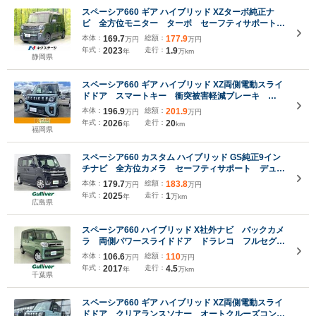
スペーシア660 ギア ハイブリッド XZターボ純正ナ
ビ 全方位モニター ターボ セーフティサポート
レーダークルーズ 両側パワスラ シートヒーター
本体：
169.7
総額：
177.9
万円
万円
ヘッドアップディスプレイ LEDヘッド フォグ オ
年式：
2023
走行：
1.9
年
万km
ートライト オートエアコン ドラレコ
静岡県
スペーシア660 ギア ハイブリッド XZ両側電動スライ
ドドア スマートキー 衝突被害軽減ブレーキ
ECS クリアランスソナー アイドリングストップ
本体：
196.9
総額：
201.9
万円
万円
サーキュレーター ヘッドアップディスプレイ シー
年式：
2026
走行：
20
年
km
トヒーター LEDヘッドライト
福岡県
スペーシア660 カスタム ハイブリッド GS純正9イン
チナビ 全方位カメラ セーフティサポート デュア
ルセンサーブレーキサポート2 誤発進抑制制御機
本体：
179.7
総額：
183.8
万円
万円
能 低速時ブレーキサポート 車線逸脱警報機能 車
年式：
2025
走行：
1
年
万km
線維持支援機能 アダプティブクルーズコントロール
広島県
スペーシア660 ハイブリッド X社外ナビ バックカメ
ラ 両側パワースライドドア ドラレコ フルセグ
TV CD DVD Bluetooth SD レーンキープアシス
本体：
106.6
総額：
110
万円
万円
ト 衝突軽減セーフティサポート コーナーセンサ
年式：
2017
走行：
4.5
年
万km
ー シートヒーター
千葉県
スペーシア660 ギア ハイブリッド XZ両側電動スライ
ドドア クリアランスソナー オートクルーズコント