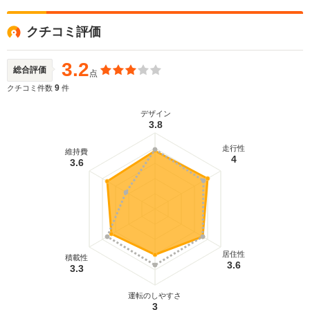
クチコミ評価
3.2
総合評価
点
9
クチコミ件数
件
デザイン
3.8
走行性
維持費
4
3.6
居住性
積載性
3.6
3.3
運転のしやすさ
3