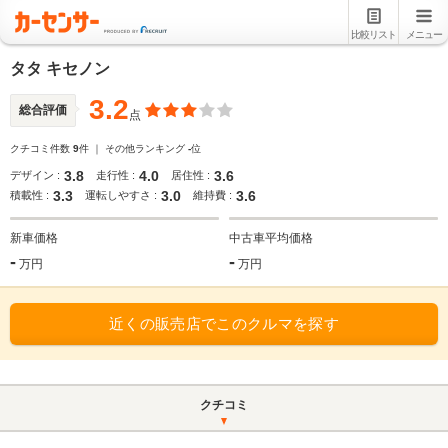
比較リスト
メニュー
タタ キセノン
3.2
総合評価
点
クチコミ件数
9
件 ｜ その他ランキング
-
位
3.8
4.0
3.6
デザイン :
走行性 :
居住性 :
3.3
3.0
3.6
積載性 :
運転しやすさ :
維持費 :
新車価格
中古車平均価格
-
-
万円
万円
近くの販売店でこのクルマを探す
クチコミ