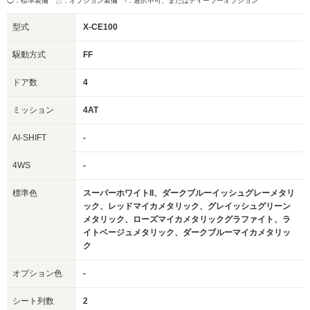
◯：標準装備 △：オプション装備
-：選択不可、またはディーラーオプション
型式
X-CE100
駆動方式
FF
ドア数
4
ミッション
4AT
AI-SHIFT
-
4WS
-
標準色
スーパーホワイトII、ダークブルーイッシュグレーメタリ
ック、レッドマイカメタリック、グレイッシュグリーン
メタリック、ローズマイカメタリックグラファイト、ラ
イトベージュメタリック、ダークブルーマイカメタリッ
ク
オプション色
-
シート列数
2