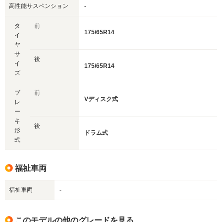
高性能サスペンション
-
タ
前
175/65R14
イ
ヤ
サ
後
イ
175/65R14
ズ
ブ
前
Vディスク式
レ
ー
キ
後
形
ドラム式
式
福祉車両
福祉車両
-
このモデルの他のグレードを見る