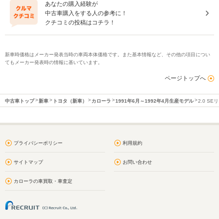
あなたの購入経験が
中古車購入をする人の参考に！
クチコミの投稿はコチラ！
新車時価格はメーカー発表当時の車両本体価格です。また基本情報など、その他の項目につい
てもメーカー発表時の情報に基いています。
ページトップへ
中古車トップ
新車
トヨタ（新車）
カローラ
1991年6月～1992年4月生産モデル
2.0 S
プライバシーポリシー
利用規約
サイトマップ
お問い合わせ
カローラの車買取・車査定