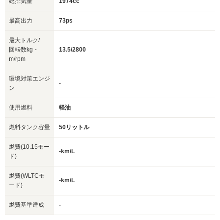
総排気量
1974cc
最高出力
73ps
最大トルク/
回転数kg・
13.5/2800
m/rpm
環境対策エンジ
-
ン
使用燃料
軽油
燃料タンク容量
50リットル
燃費(10.15モー
-km/L
ド)
燃費(WLTCモ
-km/L
ード)
燃費基準達成
-