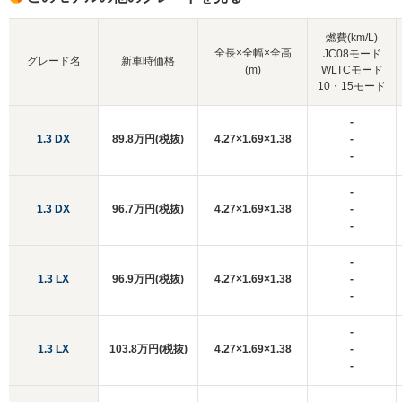
燃費(km/L)
全長×全幅×全高
JC08モード
グレード名
新車時価格
(m)
WLTCモード
10・15モード
-
1.3 DX
89.8万円(税抜)
4.27×1.69×1.38
-
-
-
1.3 DX
96.7万円(税抜)
4.27×1.69×1.38
-
-
-
1.3 LX
96.9万円(税抜)
4.27×1.69×1.38
-
-
-
1.3 LX
103.8万円(税抜)
4.27×1.69×1.38
-
-