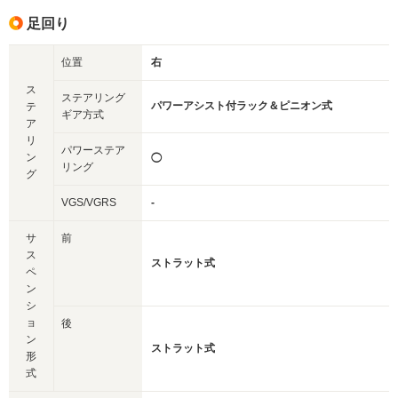
足回り
位置
右
ス
ステアリング
パワーアシスト付ラック＆ピニオン式
テ
ギア方式
ア
リ
パワーステア
ン
◯
リング
グ
VGS/VGRS
-
サ
前
ス
ストラット式
ペ
ン
シ
ョ
後
ン
ストラット式
形
式