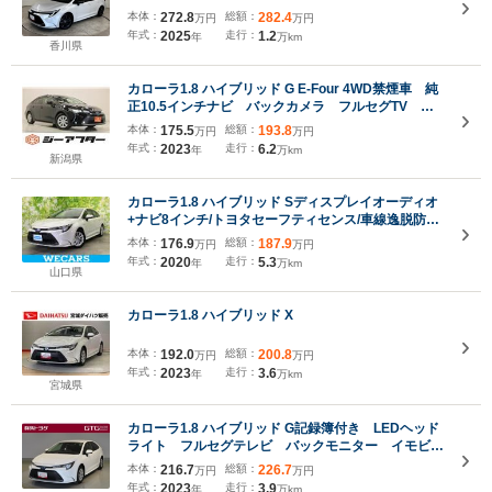
LEDヘッドライト・ETC
本体：
272.8
総額：
282.4
万円
万円
年式：
2025
走行：
1.2
年
万km
香川県
カローラ1.8 ハイブリッド G E-Four 4WD禁煙車 純
正10.5インチナビ バックカメラ フルセグTV レ
ーダークルーズコントロール オートLEDヘッドライ
本体：
175.5
総額：
193.8
万円
万円
ト LEDフロントフォグライト ETC2.0 クリアラ
年式：
2023
走行：
6.2
年
万km
ンスソナー Bluetooth接続
新潟県
カローラ1.8 ハイブリッド Sディスプレイオーディオ
+ナビ8インチ/トヨタセーフティセンス/車線逸脱防止
支援システム/ヘッドランプ LED/Bluetooth接
本体：
176.9
総額：
187.9
万円
万円
続/ETC/EBD付ABS/横滑り防止装置
年式：
2020
走行：
5.3
年
万km
山口県
カローラ1.8 ハイブリッド X
本体：
192.0
総額：
200.8
万円
万円
年式：
2023
走行：
3.6
年
万km
宮城県
カローラ1.8 ハイブリッド G記録簿付き LEDヘッド
ライト フルセグテレビ バックモニター イモビラ
イザー ドラレコ オートエアコン ETC スマート
本体：
216.7
総額：
226.7
万円
万円
キー ミュージックプレイヤー接続 キーレス オー
年式：
2023
走行：
3.9
年
万km