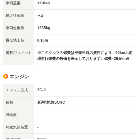
車両重量
1110kg
最大積載量
-kg
車両総重量
1385kg
最低地上高
0.16m
掲載用コメント
※このクルマの燃費は発売当時の資料により、60km/h定
地走行燃費の数値を表示しております。燃費=26.5km/l
エンジン
エンジン型式
2C-III
種類
直列4気筒SOHC
過給器
-
可変気筒装置
-