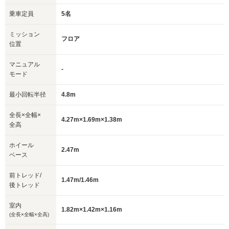
乗車定員
5名
ミッション
フロア
位置
マニュアル
-
モード
最小回転半径
4.8m
全長×全幅×
4.27m×1.69m×1.38m
全高
ホイール
2.47m
ベース
前トレッド/
1.47m/1.46m
後トレッド
室内
1.82m×1.42m×1.16m
(全長×全幅×全高)