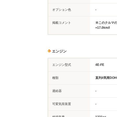
オプション色
-
掲載コメント
※このクルマの
=17.0km/l
エンジン
エンジン型式
4E-FE
種類
直列4気筒DOH
過給器
-
可変気筒装置
-