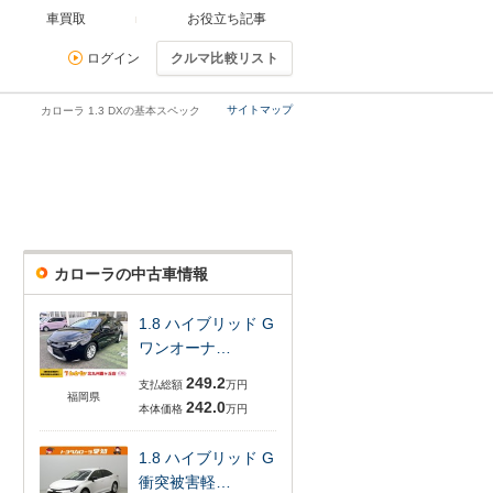
車買取
お役立ち記事
ログイン
クルマ比較リスト
サイトマップ
カローラ 1.3 DXの基本スペック
カローラの中古車情報
1.8 ハイブリッド G
ワンオーナ…
249.2
支払総額
万円
福岡県
242.0
本体価格
万円
1.8 ハイブリッド G
衝突被害軽…