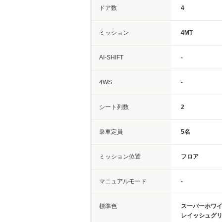
ドア数
4
ミッション
4MT
AI-SHIFT
-
4WS
-
シート列数
2
乗車定員
5名
ミッション位置
フロア
マニュアルモード
-
標準色
スーパーホワイ
レイッシュグ