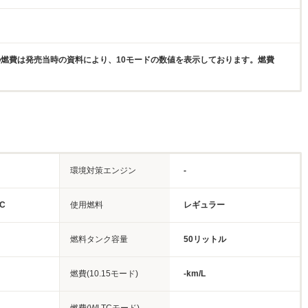
燃費は発売当時の資料により、10モードの数値を表示しております。燃費
環境対策エンジン
-
C
使用燃料
レギュラー
燃料タンク容量
50リットル
燃費(10.15モード)
-km/L