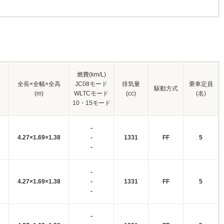
燃費(km/L)
全長×全幅×全高
JC08モード
排気量
乗車定員
駆動方式
(m)
WLTCモード
(cc)
(名)
10・15モード
-
4.27×1.69×1.38
-
1331
FF
5
-
-
4.27×1.69×1.38
-
1331
FF
5
-
-