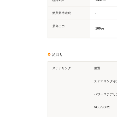
総排気量
1331cc
燃費基準達成
-
最高出力
100ps
足回り
ステアリング
位置
ステアリングギ
パワーステアリ
VGS/VGRS