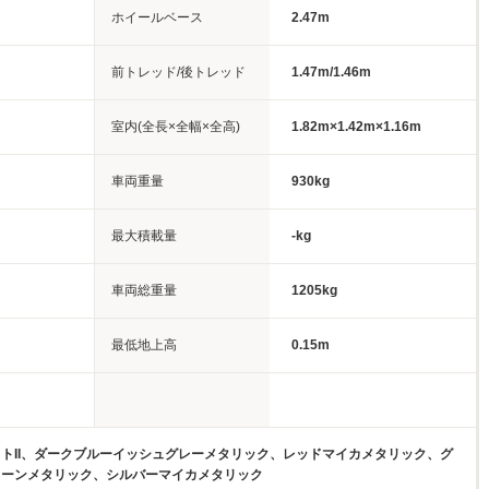
ホイールベース
2.47m
前トレッド/後トレッド
1.47m/1.46m
室内(全長×全幅×全高)
1.82m×1.42m×1.16m
車両重量
930kg
最大積載量
-kg
車両総重量
1205kg
最低地上高
0.15m
トII、ダークブルーイッシュグレーメタリック、レッドマイカメタリック、グ
リーンメタリック、シルバーマイカメタリック