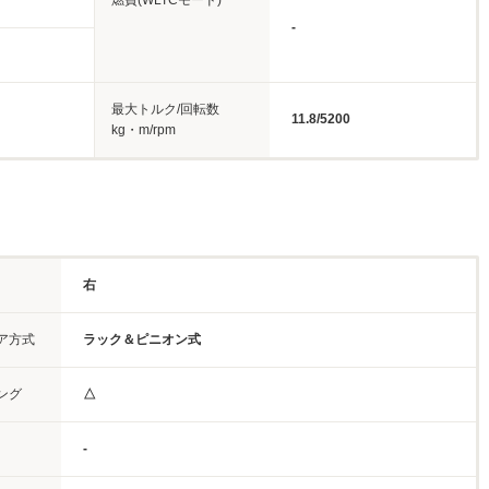
燃費(WLTCモード)
-
最大トルク/回転数
11.8/5200
kg・m/rpm
右
ア方式
ラック＆ピニオン式
ング
△
-