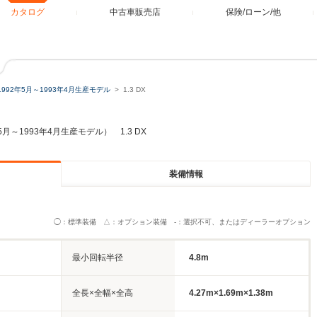
カタログ
中古車販売店
保険/ローン/他
1992年5月～1993年4月生産モデル
1.3 DX
5月～1993年4月生産モデル） 1.3 DX
装備情報
◯：標準装備 △：オプション装備 -：選択不可、またはディーラーオプション
最小回転半径
4.8m
全長×全幅×全高
4.27m×1.69m×1.38m