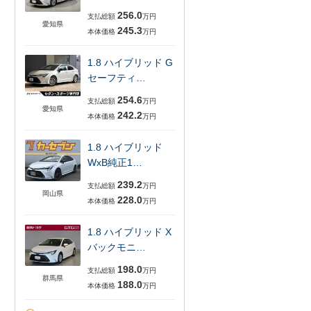
256.0
支払総額
万円
愛知県
245.3
本体価格
万円
1.8 ハイブリッド G
セーフティ…
254.6
支払総額
万円
愛知県
242.2
本体価格
万円
1.8 ハイブリッド
WxB純正1…
239.2
支払総額
万円
岡山県
228.0
本体価格
万円
1.8 ハイブリッド X
バックモニ…
198.0
支払総額
万円
群馬県
188.0
本体価格
万円