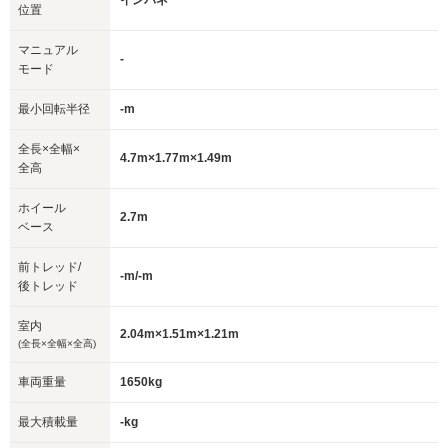
インパネ
位置
マニュアル
-
モード
最小回転半径
-m
全長×全幅×
4.7m×1.77m×1.49m
全高
ホイール
2.7m
ベース
前トレッド/
-m/-m
後トレッド
室内
2.04m×1.51m×1.21m
(全長×全幅×全高)
車両重量
1650kg
最大積載量
-kg