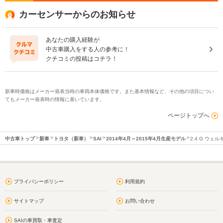
カーセンサーからのお知らせ
あなたの購入経験が
中古車購入をする人の参考に！
クチコミの投稿はコチラ！
新車時価格はメーカー発表当時の車両本体価格です。また基本情報など、その他の項目につい
てもメーカー発表時の情報に基いています。
ページトップへ
中古車トップ
新車
トヨタ（新車）
SAI
2014年4月～2015年4月生産モデル
2.4 G ウ
プライバシーポリシー
利用規約
サイトマップ
お問い合わせ
SAIの車買取・車査定