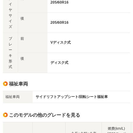
205/60R16
イ
ヤ
サ
後
イ
205/60R16
ズ
ブ
前
Vディスク式
レ
ー
キ
後
形
ディスク式
式
福祉車両
福祉車両
サイドリフトアップシート/回転シート福祉車
このモデルの他のグレードを見る
燃費(km/L)