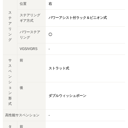
位置
右
ス
ステアリング
パワーアシスト付ラック＆ピニオン式
テ
ギア方式
ア
リ
パワーステア
ン
◯
リング
グ
VGS/VGRS
-
サ
前
ス
ストラット式
ペ
ン
シ
ョ
後
ン
ダブルウィッシュボーン
形
式
高性能サスペンション
-
タ
前