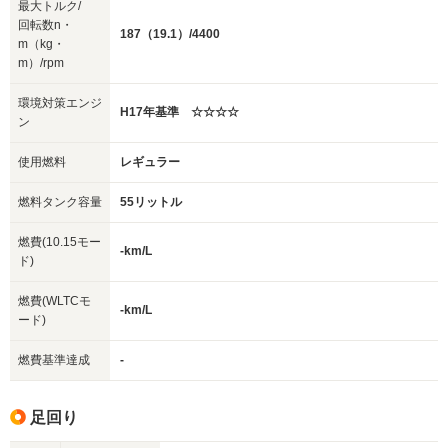
最大トルク/
回転数n・
187（19.1）/4400
m（kg・
m）/rpm
環境対策エンジ
H17年基準 ☆☆☆☆
ン
使用燃料
レギュラー
燃料タンク容量
55リットル
燃費(10.15モー
-km/L
ド)
燃費(WLTCモ
-km/L
ード)
燃費基準達成
-
足回り