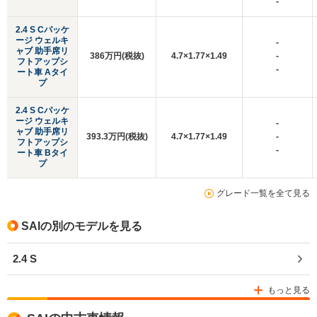
-
2.4 S Cパッケ
ージ ウェルキ
-
ャブ 助手席リ
386万円(税抜)
4.7×1.77×1.49
-
フトアップシ
-
ート車 Aタイ
プ
2.4 S Cパッケ
ージ ウェルキ
-
ャブ 助手席リ
393.3万円(税抜)
4.7×1.77×1.49
-
フトアップシ
-
ート車 Bタイ
プ
グレード一覧を全て見る
SAIの別のモデルを見る
2.4 S
もっと見る