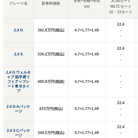
全長×全幅×全高
JC08モード
グレード名
新車時価格
(m)
WLTCモード
10・15モード
22.4
2.4 G
392.9万円(税込)
4.7×1.77×1.49
-
-
22.4
2.4 S
330.2万円(税込)
4.7×1.77×1.49
-
-
2.4 G ウェルキ
-
ャブ 助手席リ
フトアップシ
405.9万円(税抜)
4.7×1.77×1.49
-
ート車 Bタイ
-
プ
22.4
2.4 G Aパッケ
433万円(税込)
4.7×1.77×1.49
-
ージ
-
22.4
2.4 S Cパッケ
340.5万円(税込)
4.7×1.77×1.49
-
ージ