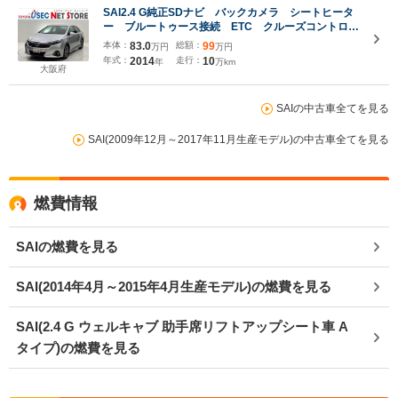
SAI2.4 G純正SDナビ バックカメラ シートヒータ
ー ブルートゥース接続 ETC クルーズコントロー
ル LEDヘッドライト フルセグTV CD/DVD再生
本体：
83.0
総額：
99
万円
万円
パワーシート オートエアコン 純正16インチAW
年式：
2014
走行：
10
年
万km
スマートキー 盗難防止
大阪府
SAIの中古車全てを見る
SAI(2009年12月～2017年11月生産モデル)の中古車全てを見る
燃費情報
SAIの燃費を見る
SAI(2014年4月～2015年4月生産モデル)の燃費を見る
SAI(2.4 G ウェルキャブ 助手席リフトアップシート車 A
タイプ)の燃費を見る