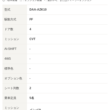
◯：標準装備 △：オプション装備
-：選択不可、またはディーラーオプション
型式
DAA-AZK10
駆動方式
FF
ドア数
4
ミッション
CVT
AI-SHIFT
-
4WS
-
標準色
-
オプション色
-
シート列数
2
乗車定員
5名
ミッション