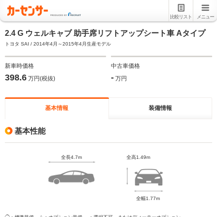
比較リスト
メニュー
2.4 G ウェルキャブ 助手席リフトアップシート車 Aタイプ
トヨタ SAI / 2014年4月～2015年4月生産モデル
新車時価格
中古車価格
398.6
-
万円(税抜)
万円
基本情報
装備情報
基本性能
全長4.7m
全高1.49m
全幅1.77m