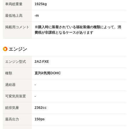
車両総重量
1925kg
最低地上高
-m
掲載用コメント
※購入時に装着されている福祉装備の種類によって、消
費税が非課税となるケースがあります
エンジン
エンジン型式
2AZ-FXE
種類
直列4気筒DOHC
過給器
-
可変気筒装置
-
総排気量
2362cc
最高出力
150ps