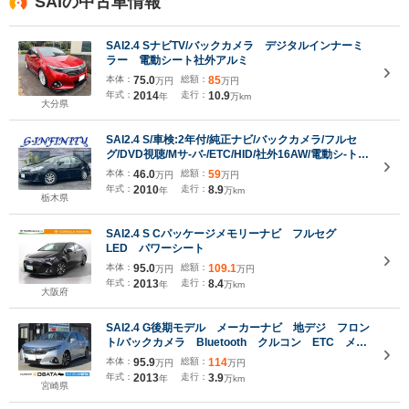
SAIの中古車情報
SAI2.4 SナビTV/バックカメラ デジタルインナーミ
ラー 電動シート社外アルミ
本体：
75.0
総額：
85
万円
万円
年式：
2014
走行：
10.9
年
万km
大分県
SAI2.4 S/車検:2年付/純正ナビ/バックカメラ/フルセ
グ/DVD視聴/Mサ-バ-/ETC/HID/社外16AW/電動シ-ト/
革巻ステア/スマ-トキ-/AUTOエアコン/バイザ-/Wミ
本体：
46.0
総額：
59
万円
万円
ラ-/Tチェ-ン
年式：
2010
走行：
8.9
年
万km
栃木県
SAI2.4 S Cパッケージメモリーナビ フルセグ
LED パワーシート
本体：
95.0
総額：
109.1
万円
万円
年式：
2013
走行：
8.4
年
万km
大阪府
SAI2.4 G後期モデル メーカーナビ 地デジ フロン
ト/バックカメラ Bluetooth クルコン ETC メモ
リー付パワーシート スマートキー オートライト
本体：
95.9
総額：
114
万円
万円
LEDヘッド&フォグ 純正16AW 1年保証
年式：
2013
走行：
3.9
年
万km
宮崎県