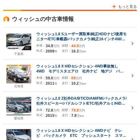
もっと見る
ウィッシュの中古車情報
ウィッシュ1.8 Sユーザー買取車/純正HDDナビ/後席モ
ニター/ETC車載器/バックカメラ/純正16インチAW/電
動格納ミラー/フルフラット/3列シート/プッシュスタ
本体：
34.9
総額：
44.9
万円
万円
ート/スマートキー/スペアキー/横滑り防止装置
年式：
2009
走行：
16.3
年
万km
千葉県
ウィッシュ1.8 X HIDセレクション 4WD事故無し
4WD モデリスタエアロ 社外ナビ 地デジ バッ
クカメラ 純正エンジンスターター ETC 純正
本体：
59.0
総額：
69
万円
万円
HID デアイサー トラクションコントロール キー
年式：
2011
走行：
10.2
年
万km
レス フォグランプ 車検新規2年付き
北海道
ウィッシュ2.0 Z社外DA/BT/CD/AM/FM/バックカメラ/
社外スピーカー/パドルシフト/ETC/社外アルミ/HIDヘ
ッドライド/純正フォグ/ルーフラッピング/スマートキ
本体：
72.8
総額：
79.8
万円
万円
ー/電動格納ミラー/コーナーセンサー
年式：
2015
走行：
7.9
年
万km
愛知県
ウィッシュ1.8 X HIDセレクション 4WDナビ テレ
ビ バックカメラ ETC プッシュスタート スマー