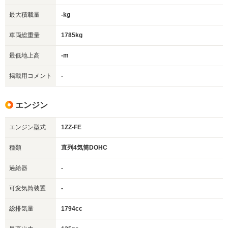
最大積載量
-kg
車両総重量
1785kg
最低地上高
-m
掲載用コメント
-
エンジン
エンジン型式
1ZZ-FE
種類
直列4気筒DOHC
過給器
-
可変気筒装置
-
総排気量
1794cc