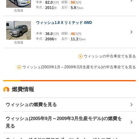
トキー
本体：
82.0
総額：
98
万円
万円
年式：
2011
走行：
5.9
年
万km
北海道
ウィッシュ1.8 X リミテッド 4WD
本体：
36.0
総額：
46
万円
万円
年式：
2006
走行：
11.3
年
万km
北海道
ウィッシュの中古車全てを見る
ウィッシュ(2003年1月～2009年3月生産モデル)の中古車全てを見る
燃費情報
ウィッシュの燃費を見る
ウィッシュ(2005年9月～2009年3月生産モデル)の燃費を
見る