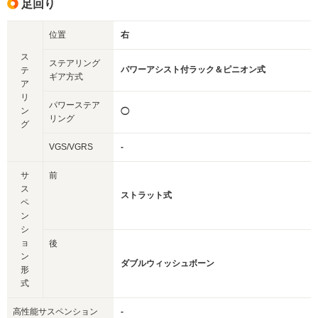
足回り
位置
右
ス
ステアリング
パワーアシスト付ラック＆ピニオン式
テ
ギア方式
ア
リ
パワーステア
ン
◯
リング
グ
VGS/VGRS
-
サ
前
ス
ストラット式
ペ
ン
シ
ョ
後
ン
ダブルウィッシュボーン
形
式
高性能サスペンション
-