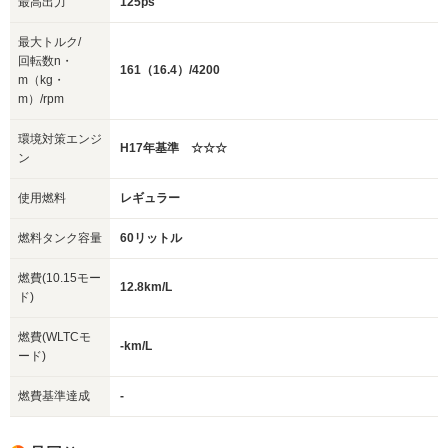
最高出力
125ps
最大トルク/
回転数n・
161（16.4）/4200
m（kg・
m）/rpm
環境対策エンジ
H17年基準 ☆☆☆
ン
使用燃料
レギュラー
燃料タンク容量
60リットル
燃費(10.15モー
12.8km/L
ド)
燃費(WLTCモ
-km/L
ード)
燃費基準達成
-