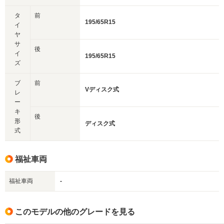
タ
前
195/65R15
イ
ヤ
サ
後
イ
195/65R15
ズ
ブ
前
Vディスク式
レ
ー
キ
後
形
ディスク式
式
福祉車両
福祉車両
-
このモデルの他のグレードを見る