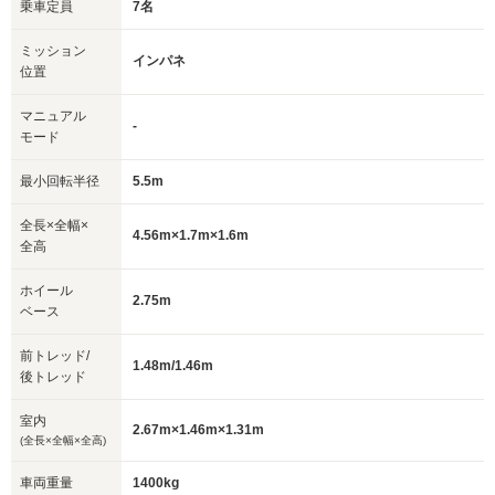
乗車定員
7名
ミッション
インパネ
位置
マニュアル
-
モード
最小回転半径
5.5m
全長×全幅×
4.56m×1.7m×1.6m
全高
ホイール
2.75m
ベース
前トレッド/
1.48m/1.46m
後トレッド
室内
2.67m×1.46m×1.31m
(全長×全幅×全高)
車両重量
1400kg