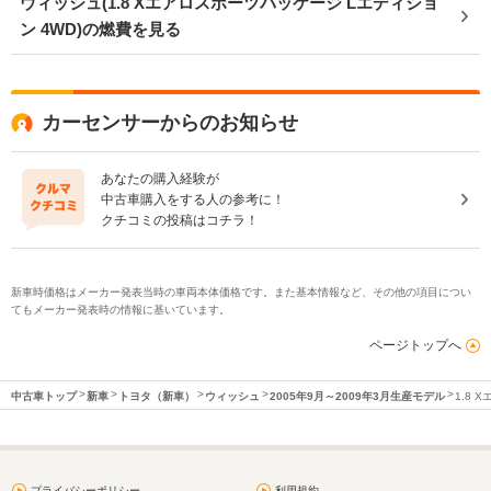
ウィッシュ(1.8 Xエアロスポーツパッケージ Lエディショ
ン 4WD)の燃費を見る
カーセンサーからのお知らせ
あなたの購入経験が
中古車購入をする人の参考に！
クチコミの投稿はコチラ！
新車時価格はメーカー発表当時の車両本体価格です。また基本情報など、その他の項目につい
てもメーカー発表時の情報に基いています。
ページトップへ
中古車トップ
新車
トヨタ（新車）
ウィッシュ
2005年9月～2009年3月生産モデル
1.8 
プライバシーポリシー
利用規約