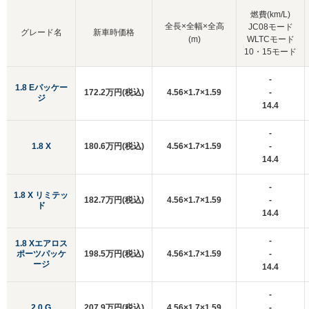
燃費(km/L)
全長×全幅×全高
JC08モード
グレード名
新車時価格
(m)
WLTCモード
10・15モード
-
1.8 Eパッケー
172.2万円(税込)
4.56×1.7×1.59
-
ジ
14.4
-
1.8 X
180.6万円(税込)
4.56×1.7×1.59
-
14.4
-
1.8 X リミテッ
182.7万円(税込)
4.56×1.7×1.59
-
ド
14.4
-
1.8 Xエアロス
ポーツパッケ
198.5万円(税込)
4.56×1.7×1.59
-
ージ
14.4
-
2.0 G
207.9万円(税込)
4.56×1.7×1.59
-