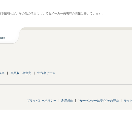
基本情報など、その他の項目についてもメーカー発表時の情報に基いています。
入車
車買取・車査定
中古車リース
プライバシーポリシー
利用規約
"カーセンサーは安心"その理由
サイ