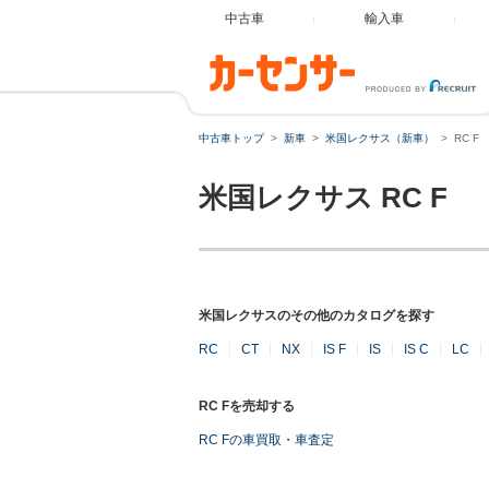
中古車
輸入車
中古車トップ
新車
米国レクサス（新車）
RC F
米国レクサス
RC F
米国レクサスのその他のカタログを探す
RC
CT
NX
IS F
IS
IS C
LC
RC Fを売却する
RC Fの車買取・車査定