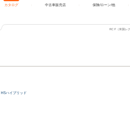
カタログ
中古車販売店
保険/ローン/他
RC F（米国
HSハイブリッド