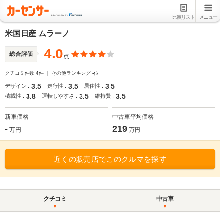
比較リスト
メニュー
米国日産 ムラーノ
4.0
総合評価
点
クチコミ件数
4
件 ｜ その他ランキング
-
位
3.5
3.5
3.5
デザイン :
走行性 :
居住性 :
3.8
3.5
3.5
積載性 :
運転しやすさ :
維持費 :
新車価格
中古車平均価格
-
219
万円
万円
近くの販売店でこのクルマを探す
クチコミ
中古車