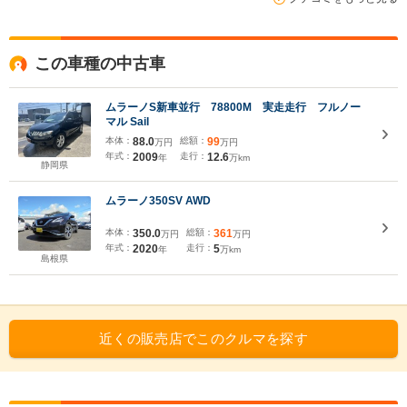
この車種の中古車
ムラーノS新車並行 78800M 実走走行 フルノー
マル Sail
本体：
88.0
総額：
99
万円
万円
年式：
2009
走行：
12.6
年
万km
静岡県
ムラーノ350SV AWD
本体：
350.0
総額：
361
万円
万円
年式：
2020
走行：
5
年
万km
島根県
近くの販売店でこのクルマを探す